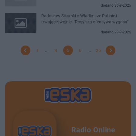
dodano 30-9-2025
Radosław Sikorski o Władimirze Putinie i
trwającej wojnie. "Rosyjska ofensywa wygasa"
dodano 29-9-2025
1
...
4
5
6
...
25
Radio Online