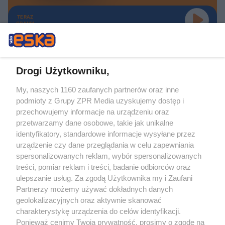
TERAZ
GRAMY
Drogi Użytkowniku,
My, naszych 1160 zaufanych partnerów oraz inne
Żaden utwór zamieszczony w serwisie nie może być powielany i
podmioty z Grupy ZPR Media uzyskujemy dostęp i
rozpowszechniany lub dalej rozpowszechniany w jakikolwiek sposób (w
tym także elektroniczny lub mechaniczny) na jakimkolwiek polu
przechowujemy informacje na urządzeniu oraz
eksploatacji w jakiejkolwiek formie, włącznie z umieszczaniem w Internecie
przetwarzamy dane osobowe, takie jak unikalne
bez pisemnej zgody właściciela praw. Jakiekolwiek użycie lub
identyfikatory, standardowe informacje wysyłane przez
wykorzystanie utworów w całości lub w części z naruszeniem prawa, tzn.
bez właściwej zgody, jest zabronione pod groźbą kary i może być ścigane
urządzenie czy dane przeglądania w celu zapewniania
prawnie.
spersonalizowanych reklam, wybór spersonalizowanych
treści, pomiar reklam i treści, badanie odbiorców oraz
ulepszanie usług. Za zgodą Użytkownika my i Zaufani
Partnerzy możemy używać dokładnych danych
geolokalizacyjnych oraz aktywnie skanować
charakterystykę urządzenia do celów identyfikacji.
Ponieważ cenimy Twoją prywatność, prosimy o zgodę na
O nas