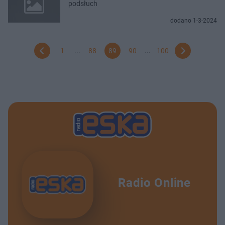
podsłuch
dodano 1-3-2024
1
...
88
89
90
...
100
Radio Online