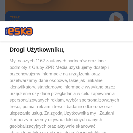
TERAZ
GRAMY
Drogi Użytkowniku,
My, naszych 1162 zaufanych partnerów oraz inne
Żaden utwór zamieszczony w serwisie nie może być powielany i
podmioty z Grupy ZPR Media uzyskujemy dostęp i
rozpowszechniany lub dalej rozpowszechniany w jakikolwiek sposób (w
tym także elektroniczny lub mechaniczny) na jakimkolwiek polu
przechowujemy informacje na urządzeniu oraz
eksploatacji w jakiejkolwiek formie, włącznie z umieszczaniem w Internecie
przetwarzamy dane osobowe, takie jak unikalne
bez pisemnej zgody właściciela praw. Jakiekolwiek użycie lub
wykorzystanie utworów w całości lub w części z naruszeniem prawa, tzn.
identyfikatory, standardowe informacje wysyłane przez
bez właściwej zgody, jest zabronione pod groźbą kary i może być ścigane
urządzenie czy dane przeglądania w celu zapewniania
prawnie.
spersonalizowanych reklam, wybór spersonalizowanych
treści, pomiar reklam i treści, badanie odbiorców oraz
ulepszanie usług. Za zgodą Użytkownika my i Zaufani
Partnerzy możemy używać dokładnych danych
geolokalizacyjnych oraz aktywnie skanować
charakterystykę urządzenia do celów identyfikacji.