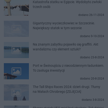
Katastrofa statku w Egipcie. Wydobyto zwłoki
trzech osób
dodano 26-11-2024
Gigantyczny wycieczkowiec w Szczecinie.
Największy statek w tym sezonie
dodano 9-10-2024
Na znanym zabytku pojawiło się graffiti. Akt
wandalizmu czy element sztuki?
dodano 23-8-2024
Port w Świnoujściu z niecodziennym ładunkiem.
To zasługa inwestycji
dodano 20-8-2024
The Tall Ships Races 2024: dzień drugi. Tłumy
na Wałach Chrobrego [ZDJĘCIA]
dodano 3-8-2024
Słynny statek UFO miał być atrakcją. Tak dzisiaj