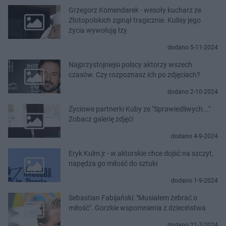
Grzegorz Komendarek - wesoły kucharz ze
Złotopolskich zginął tragicznie. Kulisy jego
życia wywołują łzy
dodano 5-11-2024
Najprzystojniejsi polscy aktorzy wszech
czasów. Czy rozpoznasz ich po zdjęciach?
dodano 2-10-2024
Życiowe partnerki Kuby ze "Sprawiedliwych..."
Zobacz galerię zdjęć!
dodano 4-9-2024
Eryk Kulm jr - w aktorskie chce dojść na szczyt,
napędza go miłość do sztuki
dodano 1-9-2024
Sebastian Fabijański: "Musiałem żebrać o
miłość". Gorzkie wspomnienia z dzieciństwa
dodano 21-7-2024