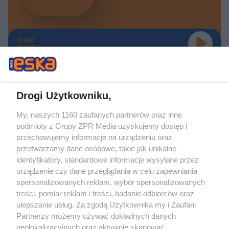
TERAZ
GRAMY
Drogi Użytkowniku,
My, naszych 1160 zaufanych partnerów oraz inne
Żaden utwór zamieszczony w serwisie nie może być powielany i
podmioty z Grupy ZPR Media uzyskujemy dostęp i
rozpowszechniany lub dalej rozpowszechniany w jakikolwiek sposób (w
tym także elektroniczny lub mechaniczny) na jakimkolwiek polu
przechowujemy informacje na urządzeniu oraz
eksploatacji w jakiejkolwiek formie, włącznie z umieszczaniem w Internecie
przetwarzamy dane osobowe, takie jak unikalne
bez pisemnej zgody właściciela praw. Jakiekolwiek użycie lub
wykorzystanie utworów w całości lub w części z naruszeniem prawa, tzn.
identyfikatory, standardowe informacje wysyłane przez
bez właściwej zgody, jest zabronione pod groźbą kary i może być ścigane
urządzenie czy dane przeglądania w celu zapewniania
prawnie.
spersonalizowanych reklam, wybór spersonalizowanych
treści, pomiar reklam i treści, badanie odbiorców oraz
ulepszanie usług. Za zgodą Użytkownika my i Zaufani
Partnerzy możemy używać dokładnych danych
geolokalizacyjnych oraz aktywnie skanować