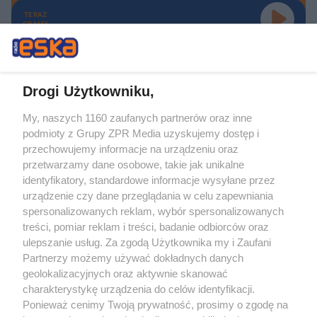
TERAZ
GRAMY
Drogi Użytkowniku,
My, naszych 1160 zaufanych partnerów oraz inne
Żaden utwór zamieszczony w serwisie nie może być powielany i
podmioty z Grupy ZPR Media uzyskujemy dostęp i
rozpowszechniany lub dalej rozpowszechniany w jakikolwiek sposób (w
tym także elektroniczny lub mechaniczny) na jakimkolwiek polu
przechowujemy informacje na urządzeniu oraz
eksploatacji w jakiejkolwiek formie, włącznie z umieszczaniem w Internecie
przetwarzamy dane osobowe, takie jak unikalne
bez pisemnej zgody właściciela praw. Jakiekolwiek użycie lub
wykorzystanie utworów w całości lub w części z naruszeniem prawa, tzn.
identyfikatory, standardowe informacje wysyłane przez
bez właściwej zgody, jest zabronione pod groźbą kary i może być ścigane
urządzenie czy dane przeglądania w celu zapewniania
prawnie.
spersonalizowanych reklam, wybór spersonalizowanych
treści, pomiar reklam i treści, badanie odbiorców oraz
ulepszanie usług. Za zgodą Użytkownika my i Zaufani
Partnerzy możemy używać dokładnych danych
geolokalizacyjnych oraz aktywnie skanować
charakterystykę urządzenia do celów identyfikacji.
O nas
Ponieważ cenimy Twoją prywatność, prosimy o zgodę na