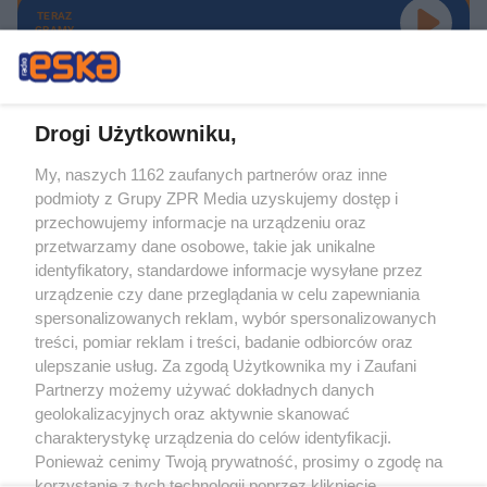
TERAZ
GRAMY
Drogi Użytkowniku,
My, naszych 1162 zaufanych partnerów oraz inne
Żaden utwór zamieszczony w serwisie nie może być powielany i
podmioty z Grupy ZPR Media uzyskujemy dostęp i
rozpowszechniany lub dalej rozpowszechniany w jakikolwiek sposób (w
tym także elektroniczny lub mechaniczny) na jakimkolwiek polu
przechowujemy informacje na urządzeniu oraz
eksploatacji w jakiejkolwiek formie, włącznie z umieszczaniem w Internecie
przetwarzamy dane osobowe, takie jak unikalne
bez pisemnej zgody właściciela praw. Jakiekolwiek użycie lub
wykorzystanie utworów w całości lub w części z naruszeniem prawa, tzn.
identyfikatory, standardowe informacje wysyłane przez
bez właściwej zgody, jest zabronione pod groźbą kary i może być ścigane
urządzenie czy dane przeglądania w celu zapewniania
prawnie.
spersonalizowanych reklam, wybór spersonalizowanych
treści, pomiar reklam i treści, badanie odbiorców oraz
ulepszanie usług. Za zgodą Użytkownika my i Zaufani
Partnerzy możemy używać dokładnych danych
geolokalizacyjnych oraz aktywnie skanować
charakterystykę urządzenia do celów identyfikacji.
O nas
Ponieważ cenimy Twoją prywatność, prosimy o zgodę na
korzystanie z tych technologii poprzez kliknięcie