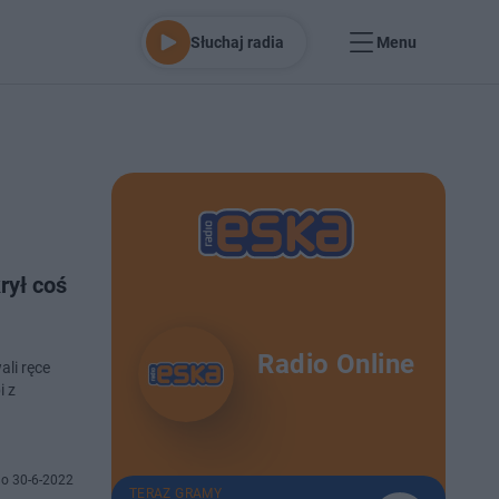
Słuchaj radia
Menu
rył coś
Radio Online
li ręce
i z
o 30-6-2022
TERAZ GRAMY