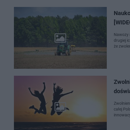
Nauko
[WIDE
Nawozy s
drugiej 
że zwole
Zwolni
doświ
Zwolnieni
całej Po
innowacy