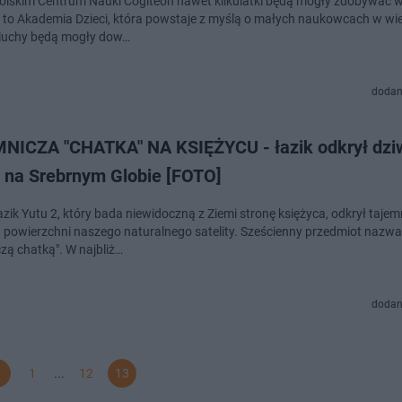
lskim Centrum Nauki Cogiteon nawet kilkulatki będą mogły zdobywać w
 to Akademia Dzieci, która powstaje z myślą o małych naukowcach w wi
aluchy będą mogły dow…
dodan
NICZA "CHATKA" NA KSIĘŻYCU - łazik odkrył dzi
t na Srebrnym Globie [FOTO]
azik Yutu 2, który bada niewidoczną z Ziemi stronę księżyca, odkrył tajem
a powierzchni naszego naturalnego satelity. Sześcienny przedmiot nazw
czą chatką". W najbliż…
dodan
1
...
12
13