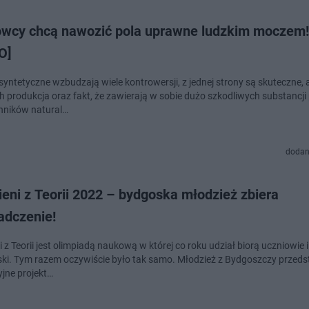
wcy chcą nawozić pola uprawne ludzkim moczem!
O]
yntetyczne wzbudzają wiele kontrowersji, z jednej strony są skuteczne, a
ich produkcja oraz fakt, że zawierają w sobie dużo szkodliwych substancj
nników natural…
dodan
eni z Teorii 2022 – bydgoska młodzież zbiera
adczenie!
 z Teorii jest olimpiadą naukową w której co roku udział biorą uczniowie i
lski. Tym razem oczywiście było tak samo. Młodzież z Bydgoszczy przeds
jne projekt…