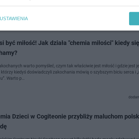
USTAWIENIA
dodan
i być miłość! Jak działa "chemia miłości" kiedy si
hamy?
kochanych warto pomyśleć, czym tak właściwie jest miłość i gdzie jest je
 którzy kiedyś doświadczyli zakochania mówią o szybszym biciu serca i 
u”. Warto p…
dodan
mia Dzieci w Cogiteonie przybliży maluchom pols
odę