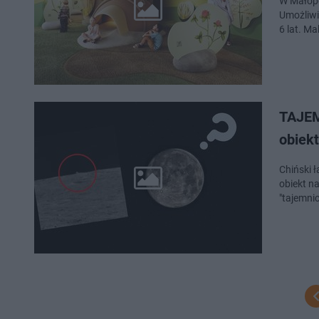
W Małopo
Umożliwi
6 lat. M
TAJEM
obiek
Chiński ł
obiekt n
"tajemni