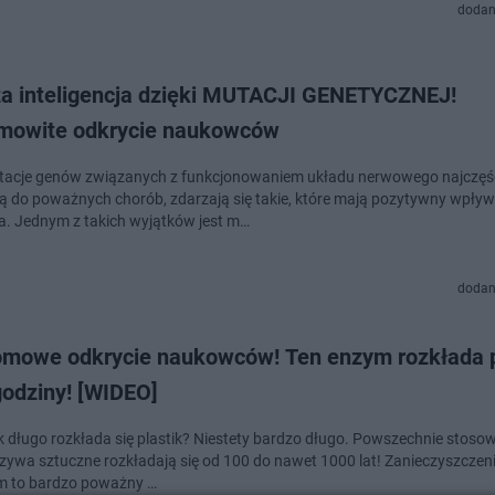
dodan
a inteligencja dzięki MUTACJI GENETYCZNEJ!
mowite odkrycie naukowców
acje genów związanych z funkcjonowaniem układu nerwowego najczęśc
 do poważnych chorób, zdarzają się takie, które mają pozytywny wpływ
a. Jednym z takich wyjątków jest m…
dodan
omowe odkrycie naukowców! Ten enzym rozkłada p
godziny! [WIDEO]
ak długo rozkłada się plastik? Niestety bardzo długo. Powszechnie stoso
zywa sztuczne rozkładają się od 100 do nawet 1000 lat! Zanieczyszczen
em to bardzo poważny …