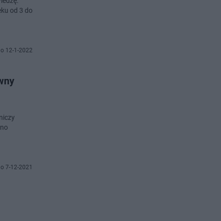
iedzę.
eku od 3 do
o 12-1-2022
wny
niczy
ano
o 7-12-2021