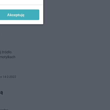
Akceptuję
o 17-3-2022
ę
j źródło.
„motylkach
o 14-2-2022
ką