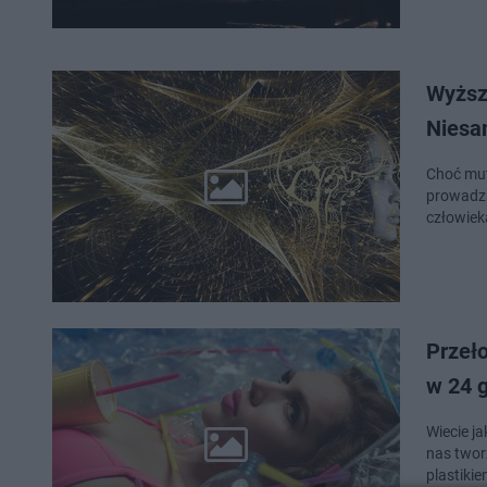
Wyższ
Niesa
Choć mut
prowadzą
człowiek
Przeł
w 24 
Wiecie j
nas twor
plastiki