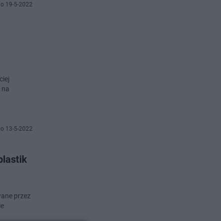
o 19-5-2022
iej
 na
o 13-5-2022
lastik
wane przez
ie