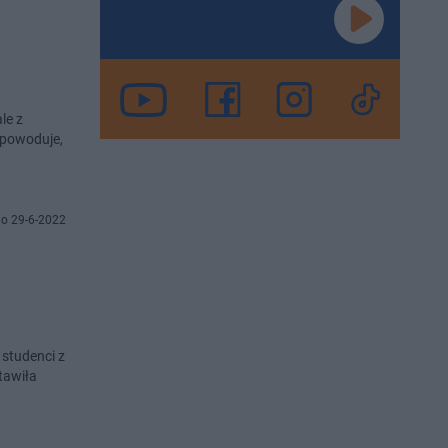
le z
i powoduje,
o 29-6-2022
 studenci z
tawiła