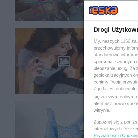
Drogi Użytkow
Wielo
My, naszych 1160 zau
przechowujemy informa
Chociaż 
standardowe informac
perfum t
spersonalizowanych re
zastanaw
ulepszanie usług. Za
geolokalizacyjnych or
cenimy Twoją prywatno
Zgoda jest dobrowoln
się w lewym dolnym r
ale masz prawo sprzec
witrynie.
Startu
Zapoznaj się z poniż
Z inicja
internetowych. Szcze
oraz Szk
Prywatności
i
Cookie
j.polski