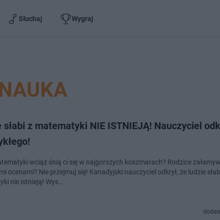
Słuchaj
Wygraj
NAUKA
 słabi z matematyki NIE ISTNIEJĄ! Nauczyciel odk
ykłego!
tematyki wciąż śnią ci się w najgorszych koszmarach? Rodzice załamywa
i ocenami? Nie przejmuj się! Kanadyjski nauczyciel odkrył, że ludzie słab
ki nie istnieją! Wys…
dodan