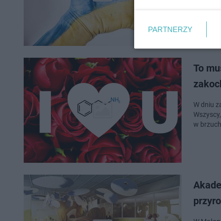
PARTNERZY
To mus
zakoc
W dniu za
Wszyscy,
w brzuch
Akade
przyr