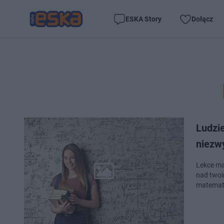
ESKA Story
Dołącz
Ludzie
niezw
Lekce ma
nad twoim
matematy