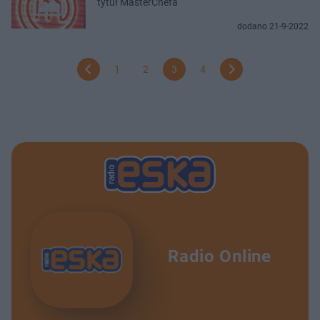
tytuł MasterChefa
dodano 21-9-2022
1
2
3
4
Radio Online