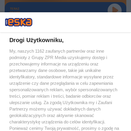
TERAZ
GRAMY
Drogi Użytkowniku,
My, naszych 1162 zaufanych partnerów oraz inne
Żaden utwór zamieszczony w serwisie nie może być powielany i
podmioty z Grupy ZPR Media uzyskujemy dostęp i
rozpowszechniany lub dalej rozpowszechniany w jakikolwiek sposób (w
tym także elektroniczny lub mechaniczny) na jakimkolwiek polu
przechowujemy informacje na urządzeniu oraz
eksploatacji w jakiejkolwiek formie, włącznie z umieszczaniem w Internecie
przetwarzamy dane osobowe, takie jak unikalne
bez pisemnej zgody właściciela praw. Jakiekolwiek użycie lub
wykorzystanie utworów w całości lub w części z naruszeniem prawa, tzn.
identyfikatory, standardowe informacje wysyłane przez
bez właściwej zgody, jest zabronione pod groźbą kary i może być ścigane
urządzenie czy dane przeglądania w celu zapewniania
prawnie.
spersonalizowanych reklam, wybór spersonalizowanych
treści, pomiar reklam i treści, badanie odbiorców oraz
ulepszanie usług. Za zgodą Użytkownika my i Zaufani
Partnerzy możemy używać dokładnych danych
geolokalizacyjnych oraz aktywnie skanować
charakterystykę urządzenia do celów identyfikacji.
O nas
Ponieważ cenimy Twoją prywatność, prosimy o zgodę na