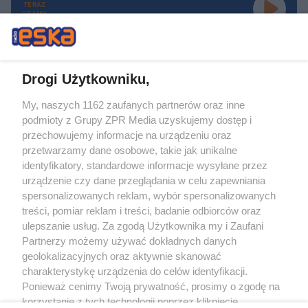
TERAZ
GRAMY
Drogi Użytkowniku,
My, naszych 1162 zaufanych partnerów oraz inne
Żaden utwór zamieszczony w serwisie nie może być powielany i
podmioty z Grupy ZPR Media uzyskujemy dostęp i
rozpowszechniany lub dalej rozpowszechniany w jakikolwiek sposób (w
tym także elektroniczny lub mechaniczny) na jakimkolwiek polu
przechowujemy informacje na urządzeniu oraz
eksploatacji w jakiejkolwiek formie, włącznie z umieszczaniem w Internecie
przetwarzamy dane osobowe, takie jak unikalne
bez pisemnej zgody właściciela praw. Jakiekolwiek użycie lub
wykorzystanie utworów w całości lub w części z naruszeniem prawa, tzn.
identyfikatory, standardowe informacje wysyłane przez
bez właściwej zgody, jest zabronione pod groźbą kary i może być ścigane
urządzenie czy dane przeglądania w celu zapewniania
prawnie.
spersonalizowanych reklam, wybór spersonalizowanych
treści, pomiar reklam i treści, badanie odbiorców oraz
ulepszanie usług. Za zgodą Użytkownika my i Zaufani
Partnerzy możemy używać dokładnych danych
geolokalizacyjnych oraz aktywnie skanować
charakterystykę urządzenia do celów identyfikacji.
O nas
Ponieważ cenimy Twoją prywatność, prosimy o zgodę na
korzystanie z tych technologii poprzez kliknięcie