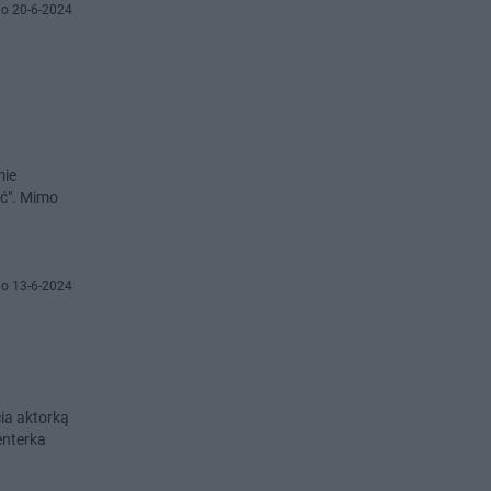
o 20-6-2024
mie
ść". Mimo
o 13-6-2024
ia aktorką
enterka