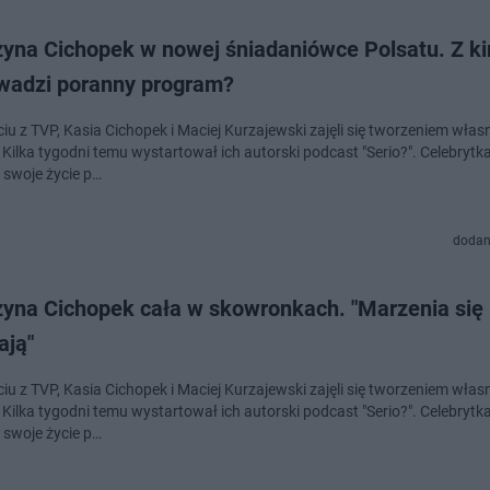
zyna Cichopek w nowej śniadaniówce Polsatu. Z k
wadzi poranny program?
ciu z TVP, Kasia Cichopek i Maciej Kurzajewski zajęli się tworzeniem wła
 Kilka tygodni temu wystartował ich autorski podcast "Serio?". Celebrytk
 swoje życie p…
dodan
zyna Cichopek cała w skowronkach. "Marzenia się
ają"
ciu z TVP, Kasia Cichopek i Maciej Kurzajewski zajęli się tworzeniem wła
 Kilka tygodni temu wystartował ich autorski podcast "Serio?". Celebrytk
 swoje życie p…