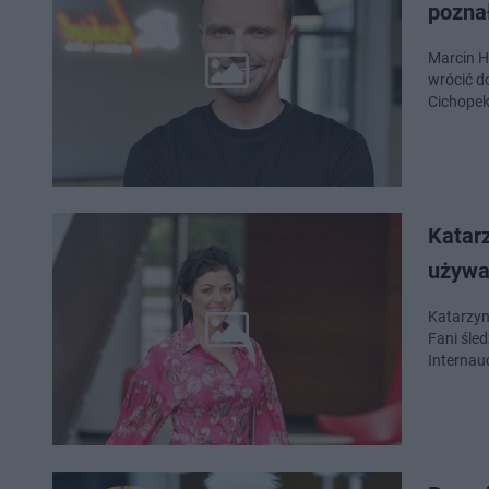
pozna
Marcin H
wrócić d
Cichopek
Katarz
używa
Katarzyna
Fani śled
Internau