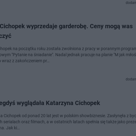
dodan
 Cichopek wyprzedaje garderobę. Ceny mogą was
czyć
chopek na początku roku została zwolniona z pracy w porannym progra
owym "Pytanie na śniadanie". Nadal jednak pracuje na planie "M jak miło
 wraz z zakończeniem pr…
dodan
iegdyś wyglądała Katarzyna Cichopek
a Cichopek od ponad 20 lat jest w polskim showbiznesie. Zasłynęła z byc
 serialach oraz filmach, a w ostatnich latach spełnia się także jako prez
na. Jak ki…