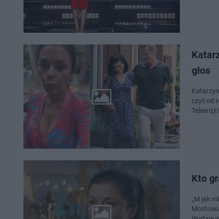
Katarz
głos
Katarzyna
czyli od
Telewizji
Kto gr
„M jak mi
Mostowia
Wydaje w