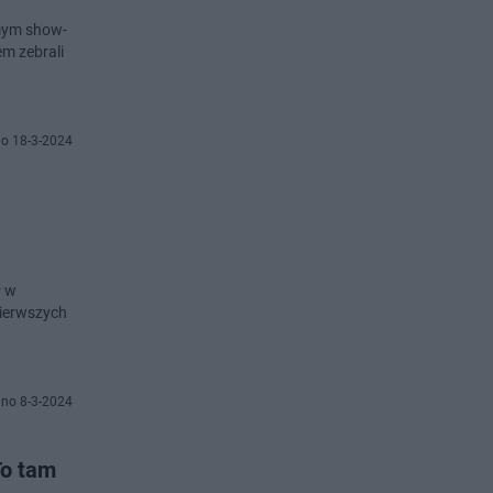
imym show-
em zebrali
o 18-3-2024
ł w
pierwszych
no 8-3-2024
To tam