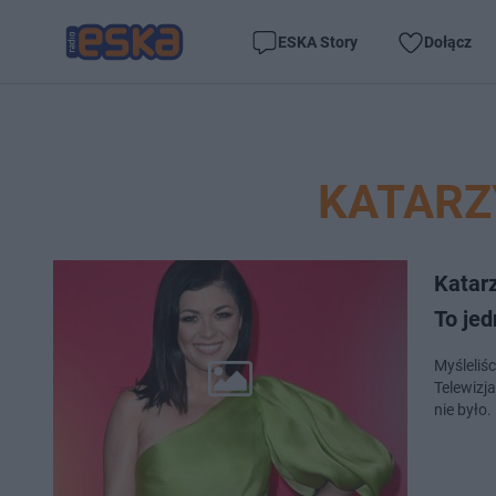
ESKA Story
Dołącz
KATARZ
Katar
To jed
Myśleliś
Telewizja
nie było