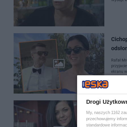
Cicho
odsłon
Rafał Mro
przyjaci
ekranu w
Drogi Użytkow
Katarz
My, naszych 1162 zau
jeste
przechowujemy informa
standardowe informac