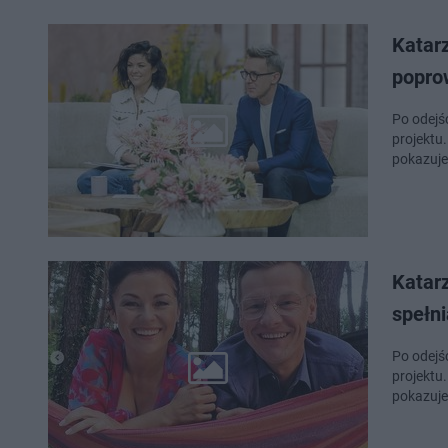
Katar
popro
Po odejś
projektu.
pokazuje
Katar
spełni
Po odejś
projektu.
pokazuje