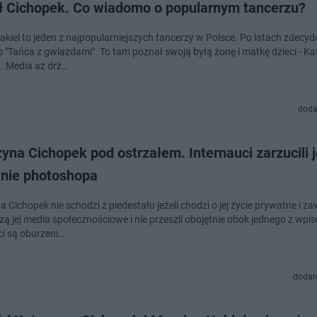
ł Cichopek. Co wiadomo o popularnym tancerzu?
akiel to jeden z najpopularniejszych tancerzy w Polsce. Po latach zdecyd
o "Tańca z gwiazdami". To tam poznał swoją byłą żonę i matkę dzieci - K
. Media aż drż…
doda
yna Cichopek pod ostrzałem. Internauci zarzucili j
nie photoshopa
 Cichopek nie schodzi z piedestału jeżeli chodzi o jej życie prywatne i 
zą jej media społecznościowe i nie przeszli obojętnie obok jednego z wpi
ci są oburzeni…
dodan