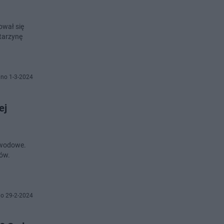
ował się
atarzynę
no 1-3-2024
ej
zawodowe.
sów.
o 29-2-2024