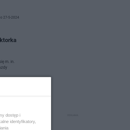
o 27-5-2024
Aktorka
ię m. in.
azdy
o 13-5-2024
"ja
y dostęp i
lne identyfikatory,
iania