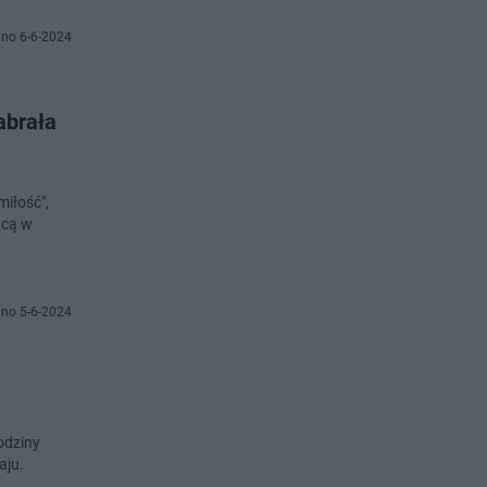
no 6-6-2024
abrała
miłość",
acą w
no 5-6-2024
rodziny
aju.