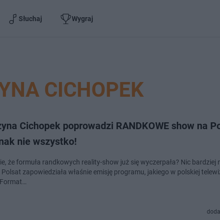
Słuchaj
Wygraj
YNA CICHOPEK
zyna Cichopek poprowadzi RANDKOWE show na Po
nak nie wszystko!
cie, że formuła randkowych reality-show już się wyczerpała? Nic bardziej
 Polsat zapowiedziała właśnie emisję programu, jakiego w polskiej telewiz
. Format…
doda