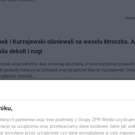
dodan
pek i Kurzajewski olśniewali na weselu Mroczka. 
iła dekolt i nogi
czek wziął sekretny ślub ze swoją ukochaną, a na uroczystości pojawili s
ele gwiazdy Katarzyna Cichopek oraz jej partner Marcin Kurzajewski. Gwi
yglądały niezwyk…
dodan
niku,
yna Cichopek podzieliła się szczerym wyznaniem. 
fanych partnerów oraz inne podmioty z Grupy ZPR Media uzyskujem
m wykończona"
cje na urządzeniu oraz przetwarzamy dane osobowe, takie jak unika
je wysyłane przez urządzenie czy dane przeglądania w celu zapewn