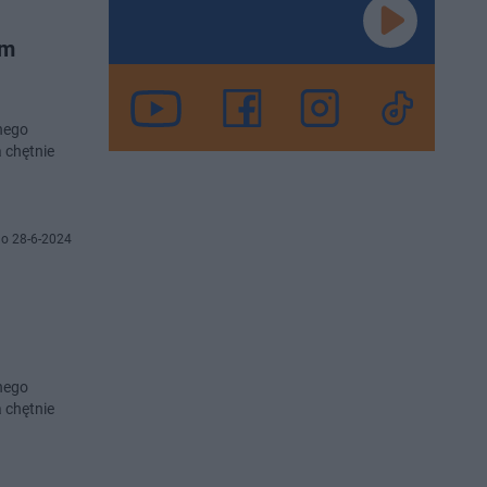
im
snego
a chętnie
o 28-6-2024
snego
a chętnie