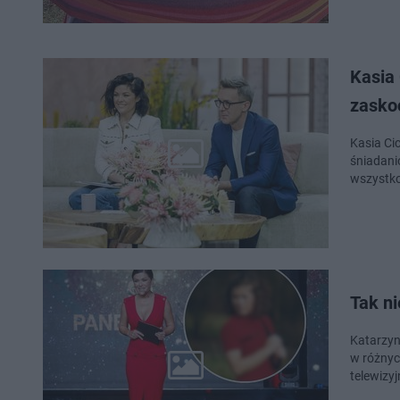
Kasia
zasko
Kasia Ci
śniadani
wszystko
Tak n
Katarzyn
w różnych
telewizyj