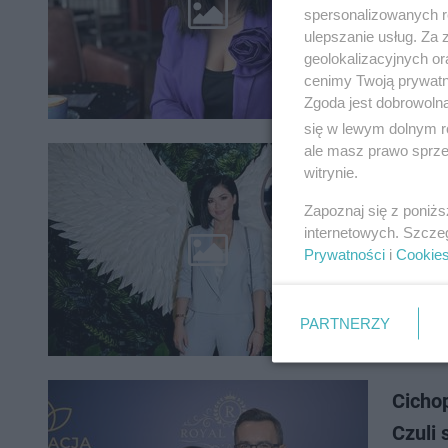
Po odejści
spersonalizowanych re
projektu.
ulepszanie usług. Za
ostatnic
geolokalizacyjnych or
cenimy Twoją prywatno
Zgoda jest dobrowoln
się w lewym dolnym r
ale masz prawo sprzec
Cicho
witrynie.
Kwaśn
Zapoznaj się z poniż
internetowych. Szcze
Katarzyn
Prywatności
i
Cookie
biznesu. 
rozstanie
PARTNERZY
Cichop
Czuli 