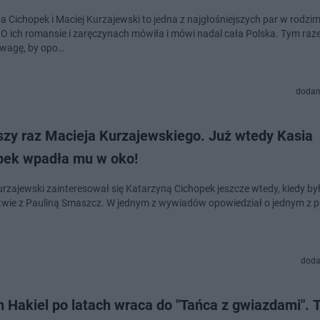
a Cichopek i Maciej Kurzajewski to jedna z najgłośniejszych par w rodz
. O ich romansie i zaręczynach mówiła i mówi nadal cała Polska. Tym raz
dwagę, by opo…
dodan
szy raz Macieja Kurzajewskiego. Już wtedy Kasia
pek wpadła mu w oko!
urzajewski zainteresował się Katarzyną Cichopek jeszcze wtedy, kiedy by
wie z Pauliną Smaszcz. W jednym z wywiadów opowiedział o jednym z 
doda
 Hakiel po latach wraca do "Tańca z gwiazdami". 