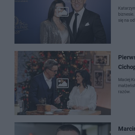
Katarzyn
biznesie
się na o
Pierw
Cicho
Maciej K
małżeńst
razów.
Marcin