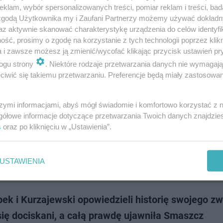
u z TVP, Kasia Cichopek i Maciej Kurzajewski zajęli się tworzeniem własnego
klam, wybór spersonalizowanych treści, pomiar reklam i treści, bad
 Kilka tygodni temu wystartował ich autorski podcast "Serio?". W jednym 
 zgodą Użytkownika my i Zaufani Partnerzy możemy używać dokład
h odcinków poruszyli …
az aktywnie skanować charakterystykę urządzenia do celów identyfi
ść, prosimy o zgodę na korzystanie z tych technologii poprzez klikn
a i zawsze możesz ją zmienić/wycofać klikając przycisk ustawień pr
dodan
ogu strony
. Niektóre rodzaje przetwarzania danych nie wymagaj
iwić się takiemu przetwarzaniu. Preferencje będą miały zastosowanie
pek startuje z własnym programem i uderza w
iewską. "Jak tak w ogóle można?" Ta odpowiedzia
szymi informacjami, abyś mógł świadomie i komfortowo korzystać z
gółowe informacje dotyczące przetwarzania Twoich danych znajdzi
a Cichopek i Maciej Kurzajewski są jedną z najgorętszych par polskiego 
s
oraz po kliknięciu w „Ustawienia”.
Po tym, jak w 2022 roku aktorka i jej prtner - tancerz Marcin Hakiel ogłosil
, a Cichopek oficja…
USTAWIENIA
dodan
ek i Kurzajewski opowiedzieli historię swojego zw
się dociskani, a całą prawdę ujawniła Smaszcz