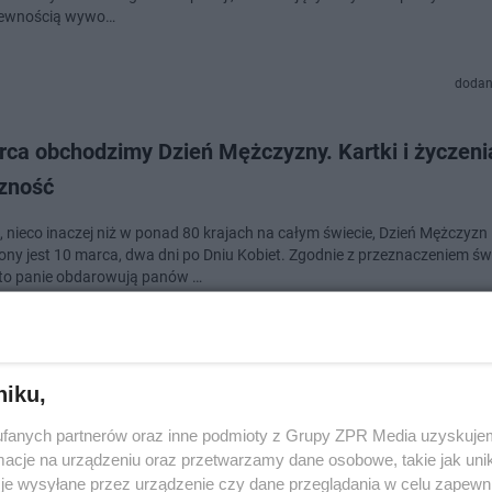
pewnością wywo…
dodan
rca obchodzimy Dzień Mężczyzny. Kartki i życzeni
czność
, nieco inaczej niż w ponad 80 krajach na całym świecie, Dzień Mężczyzn
ny jest 10 marca, dwa dni po Dniu Kobiet. Zgodnie z przeznaczeniem świ
 to panie obdarowują panów …
doda
niku,
nia na Dzień Mężczyzn. Sprawdź krótkie, zabawne 
fanych partnerów oraz inne podmioty z Grupy ZPR Media uzyskujem
zające wierszyki dla panów
cje na urządzeniu oraz przetwarzamy dane osobowe, takie jak unika
je wysyłane przez urządzenie czy dane przeglądania w celu zapewn