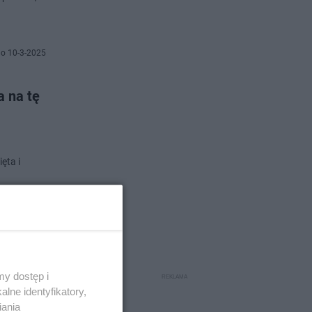
o 10-3-2025
a na tę
ęta i
no 5-3-2025
i
y dostęp i
lne identyfikatory,
iania