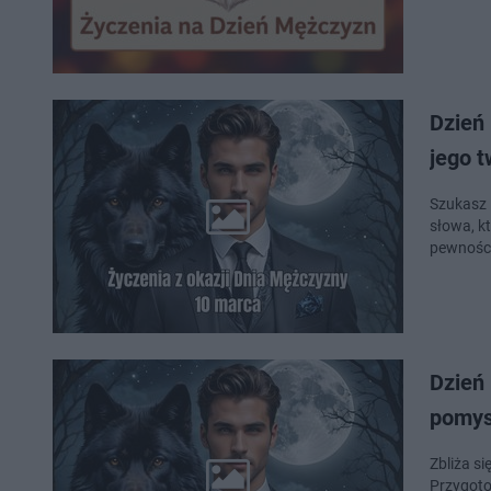
Dzień
jego t
Szukasz 
słowa, k
pewności
Dzień 
pomysł
Zbliża s
Przygoto