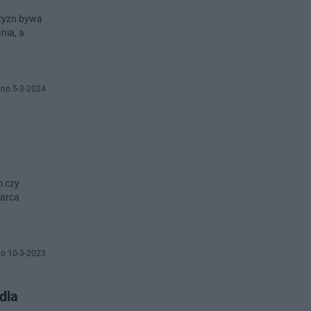
czyzn bywa
nia, a
no 5-3-2024
m czy
marca
o 10-3-2023
dla