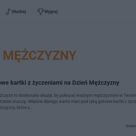
Słuchaj
Wygraj
Ń MĘŻCZYZNY
we kartki z życzeniami na Dzień Mężczyzny
żczyzn to doskonała okazja, by pokazać ważnym mężczyznom w Twoim ż
a Ciebie znaczą. Właśnie dlatego warto mieć pod ręką gotowe kartki z życ
żczyzny, które u…
dodan