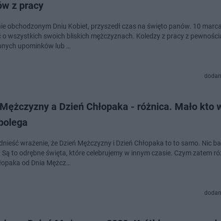
ów z pracy
ie obchodzonym Dniu Kobiet, przyszedł czas na święto panów. 10 marc
 o wszystkich swoich bliskich mężczyznach. Koledzy z pracy z pewności
obnych upominków lub …
dodan
Mężczyzny a Dzień Chłopaka - różnica. Mało kto w
polega
nieść wrażenie, że Dzień Mężczyzny i Dzień Chłopaka to to samo. Nic ba
 Są to odrębne święta, które celebrujemy w innym czasie. Czym zatem róż
łopaka od Dnia Mężcz…
dodan