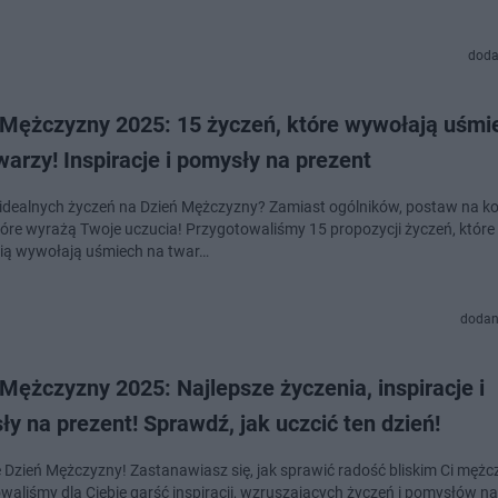
doda
 Mężczyzny 2025: 15 życzeń, które wywołają uśmi
warzy! Inspiracje i pomysły na prezent
idealnych życzeń na Dzień Mężczyzny? Zamiast ogólników, postaw na k
tóre wyrażą Twoje uczucia! Przygotowaliśmy 15 propozycji życzeń, które
ą wywołają uśmiech na twar…
dodan
Mężczyzny 2025: Najlepsze życzenia, inspiracje i
y na prezent! Sprawdź, jak uczcić ten dzień!
ię Dzień Mężczyzny! Zastanawiasz się, jak sprawić radość bliskim Ci mę
waliśmy dla Ciebie garść inspiracji, wzruszających życzeń i pomysłów na