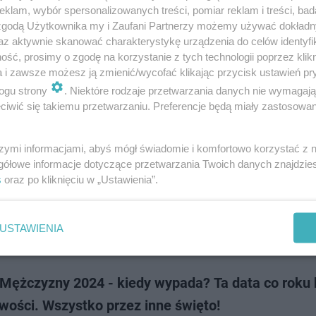
hucznie obchodzi się Dzień Kobiet, który przypada 8 marca. Jednak dwa d
klam, wybór spersonalizowanych treści, pomiar reklam i treści, bad
ęto mają mężczyźni, o którym w ostatnich latach robi się coraz głośniej,
 zgodą Użytkownika my i Zaufani Partnerzy możemy używać dokład
go dnia spr…
az aktywnie skanować charakterystykę urządzenia do celów identyfi
ść, prosimy o zgodę na korzystanie z tych technologii poprzez klikn
a i zawsze możesz ją zmienić/wycofać klikając przycisk ustawień pr
doda
ogu strony
. Niektóre rodzaje przetwarzania danych nie wymagaj
iwić się takiemu przetwarzaniu. Preferencje będą miały zastosowanie
 mężczyzny. Kiedy jest obchodzony? Skąd to święt
niamy
szymi informacjami, abyś mógł świadomie i komfortowo korzystać z
gółowe informacje dotyczące przetwarzania Twoich danych znajdzi
 10 marca 2024 roku będziemy obchodzili Międzynarodowy Dzień Mężcz
s
oraz po kliknięciu w „Ustawienia”.
święto to obchodzi się 19 listopada w ponad 80 krajach. Jak wy obchodzic
y? Sprawdziliśmy, j…
USTAWIENIA
doda
 Mężczyzny 2024 - kiedy wypada? Ta data co roku 
wości. Wszystko przez inne święto!