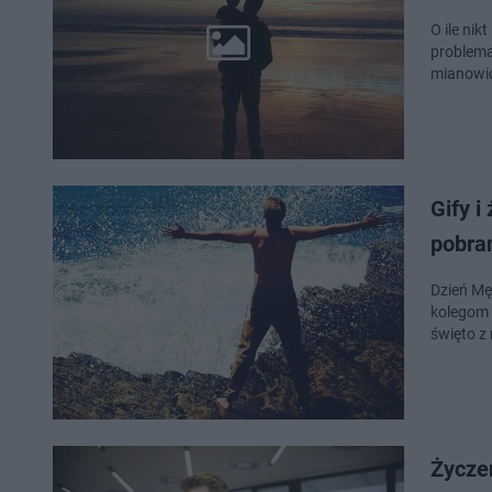
O ile ni
problema
mianowic
Gify i
pobra
Dzień Mę
kolegom 
święto z
Życze