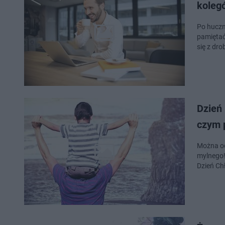
koleg
Po huczn
pamiętać
się z dr
Dzień 
czym 
Można od
mylnego!
Dzień Ch