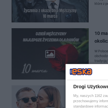
które z 
10 ma
okoli
W Polsce
obchodzo
tradycją
Drogi Użytkow
Życze
My, naszych 1162 zau
wzrus
przechowujemy informa
standardowe informac