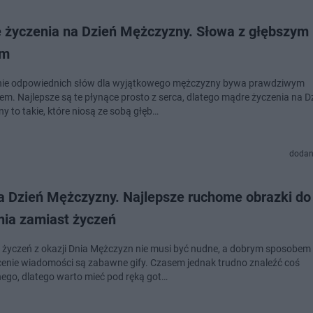
 życzenia na Dzień Mężczyzny. Słowa z głębszym
em
nie odpowiednich słów dla wyjątkowego mężczyzny bywa prawdziwym
m. Najlepsze są te płynące prosto z serca, dlatego mądre życzenia na D
y to takie, które niosą ze sobą głęb…
dodan
na Dzień Mężczyzny. Najlepsze ruchome obrazki do
nia zamiast życzeń
 życzeń z okazji Dnia Mężczyzn nie musi być nudne, a dobrym sposobem
enie wiadomości są zabawne gify. Czasem jednak trudno znaleźć coś
nego, dlatego warto mieć pod ręką got…