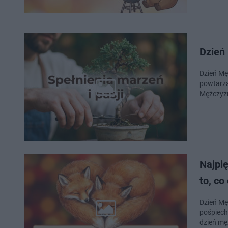
Dzień
Dzień Mę
powtarza
Mężczyzn
Najpi
to, co
Dzień Mę
pośpiech
dzień mę