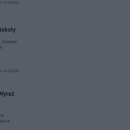
o 10-3-2026
teksty
. Zamiast
eń
o 10-3-2026
 Wyraź
ą w
nia na