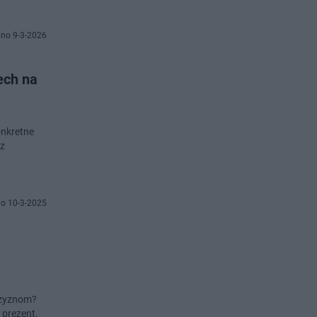
no 9-3-2026
ech na
onkretne
 z
o 10-3-2025
żczyznom?
 prezent,