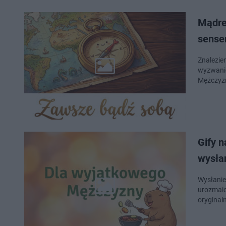
Mądre
sens
Znalezie
wyzwanie
Mężczyzn
Gify 
wysła
Wysłanie
urozmaic
oryginal