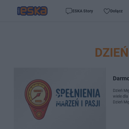
ESKA Story
Dołącz
DZIE
Darmo
Dzień Mę
wiele dl
Dzień Mę