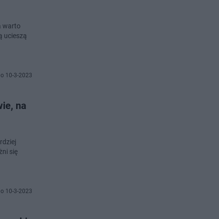
a warto
ą ucieszą
o 10-3-2023
ie, na
rdziej
ni się
o 10-3-2023