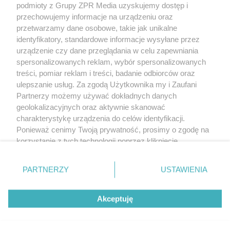
podmioty z Grupy ZPR Media uzyskujemy dostęp i
rozpowszechniany lub dalej rozpowszechniany w jakikolwiek sposób (w
tym także elektroniczny lub mechaniczny) na jakimkolwiek polu
przechowujemy informacje na urządzeniu oraz
eksploatacji w jakiejkolwiek formie, włącznie z umieszczaniem w Internecie
przetwarzamy dane osobowe, takie jak unikalne
bez pisemnej zgody właściciela praw. Jakiekolwiek użycie lub
wykorzystanie utworów w całości lub w części z naruszeniem prawa, tzn.
identyfikatory, standardowe informacje wysyłane przez
bez właściwej zgody, jest zabronione pod groźbą kary i może być ścigane
urządzenie czy dane przeglądania w celu zapewniania
prawnie.
spersonalizowanych reklam, wybór spersonalizowanych
treści, pomiar reklam i treści, badanie odbiorców oraz
ulepszanie usług. Za zgodą Użytkownika my i Zaufani
Partnerzy możemy używać dokładnych danych
geolokalizacyjnych oraz aktywnie skanować
charakterystykę urządzenia do celów identyfikacji.
O nas
Ponieważ cenimy Twoją prywatność, prosimy o zgodę na
korzystanie z tych technologii poprzez kliknięcie
Informacje prawne
„Akceptuję”. Zgoda jest dobrowolna i zawsze możesz ją
zmienić/wycofać klikając przycisk ustawień prywatności
Nasze serwisy
PARTNERZY
USTAWIENIA
znajdujący się w lewym dolnym rogu strony
. Niektóre
rodzaje przetwarzania danych nie wymagają zgody
© 2026 Grupa ZPR Media
Akceptuję
użytkownika, ale masz prawo sprzeciwić się takiemu
przetwarzaniu. Preferencje będą miały zastosowanie tylko
na tej witrynie.