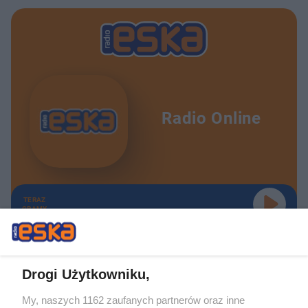
Radio Online
TERAZ
GRAMY
Drogi Użytkowniku,
My, naszych 1162 zaufanych partnerów oraz inne
Żaden utwór zamieszczony w serwisie nie może być powielany i