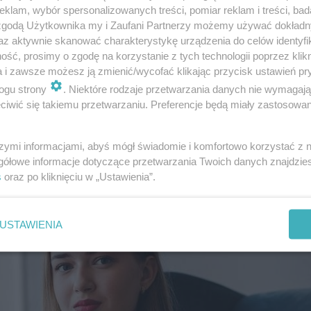
klam, wybór spersonalizowanych treści, pomiar reklam i treści, bad
 zgodą Użytkownika my i Zaufani Partnerzy możemy używać dokład
az aktywnie skanować charakterystykę urządzenia do celów identyfi
ść, prosimy o zgodę na korzystanie z tych technologii poprzez klikn
a i zawsze możesz ją zmienić/wycofać klikając przycisk ustawień pr
ogu strony
. Niektóre rodzaje przetwarzania danych nie wymagaj
iwić się takiemu przetwarzaniu. Preferencje będą miały zastosowanie
szymi informacjami, abyś mógł świadomie i komfortowo korzystać z
gółowe informacje dotyczące przetwarzania Twoich danych znajdzi
s
oraz po kliknięciu w „Ustawienia”.
USTAWIENIA