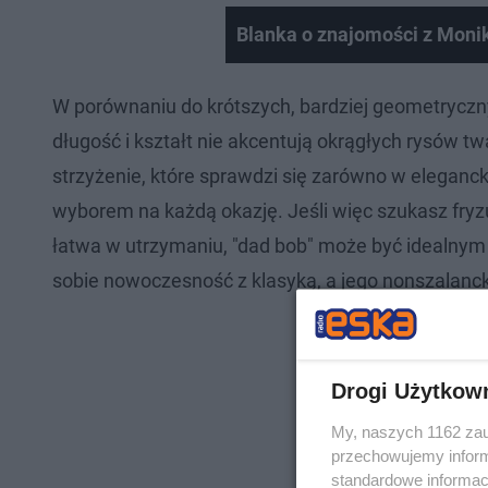
Blanka o znajomości z Monik
W porównaniu do krótszych, bardziej geometryczny
długość i kształt nie akcentują okrągłych rysów t
strzyżenie, które sprawdzi się zarówno w elegancki
wyborem na każdą okazję. Jeśli więc szukasz fryz
łatwa w utrzymaniu, "dad bob" może być idealnym 
sobie nowoczesność z klasyką, a jego nonszalancki
Drogi Użytkow
My, naszych 1162 zau
przechowujemy informa
standardowe informac