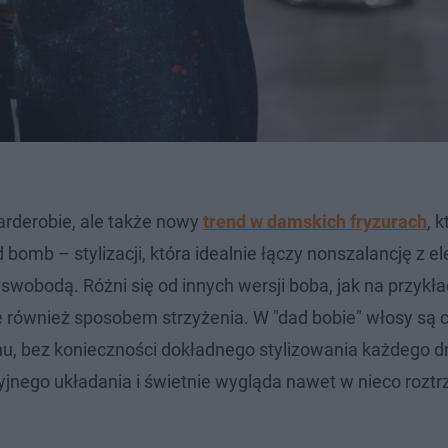
arderobie, ale także nowy
trend w damskich fryzurach
, k
bomb – stylizacji, która idealnie łączy nonszalancję z el
swobodą. Różni się od innych wersji boba, jak na przykła
ale również sposobem strzyżenia. W "dad bobie" włosy są 
chu, bez konieczności dokładnego stylizowania każdego d
yjnego układania i świetnie wygląda nawet w nieco roztr