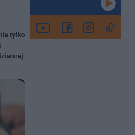
ie tylko
i
dziennej