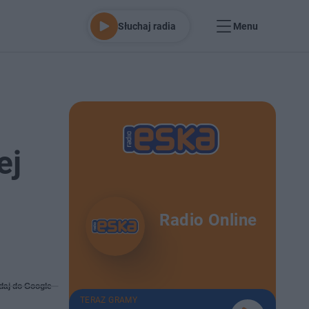
Słuchaj radia
Menu
ej
Radio Online
daj do Google
TERAZ GRAMY