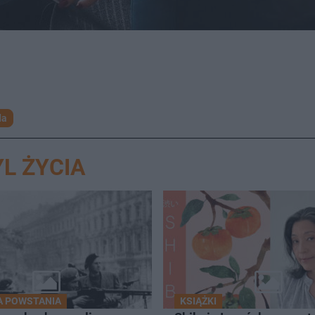
da
L ŻYCIA
A POWSTANIA
KSIĄŻKI