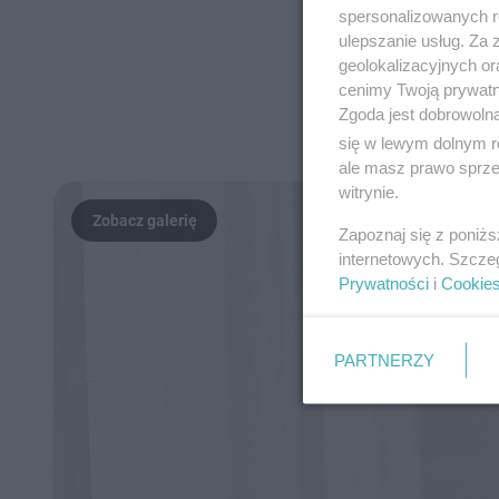
spersonalizowanych re
ulepszanie usług. Za
geolokalizacyjnych or
cenimy Twoją prywatno
Zgoda jest dobrowoln
się w lewym dolnym r
ale masz prawo sprzec
witrynie.
Zapoznaj się z poniż
internetowych. Szcze
Prywatności
i
Cookie
PARTNERZY