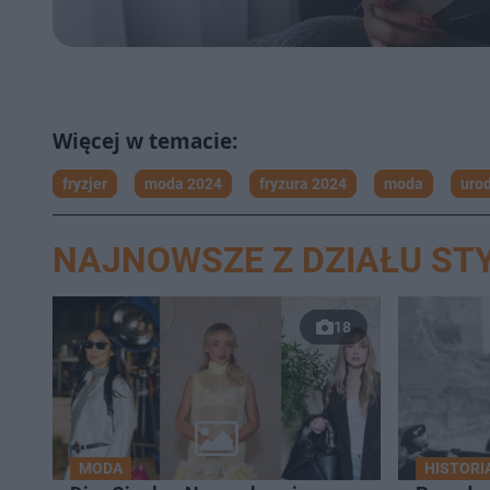
fryzjer
moda 2024
fryzura 2024
moda
uro
NAJNOWSZE Z DZIAŁU STY
18
MODA
HISTORI