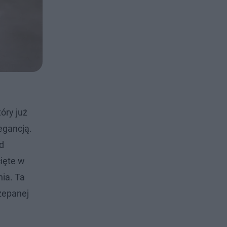
tóry już
egancją.
d
cięte w
nia. Ta
zepanej