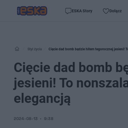
ESKA Story
Dołącz
Styl życia
Cięcie dad bomb będzie hitem tegorocznej jesieni! 
Cięcie dad bomb bę
jesieni! To nonszal
elegancją
2024-08-13
9:38