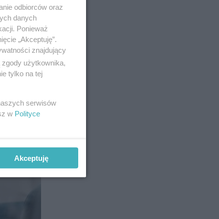
anie odbiorców oraz
nych danych
kacji. Ponieważ
ięcie „Akceptuję”.
ywatności znajdujący
ą zgody użytkownika,
 tylko na tej
9
 naszych serwisów
esz w
Polityce
Akceptuję