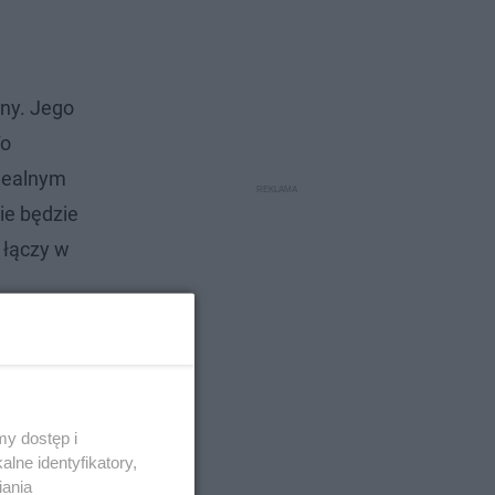
nny. Jego
To
idealnym
ie będzie
 łączy w
y dostęp i
lne identyfikatory,
iania