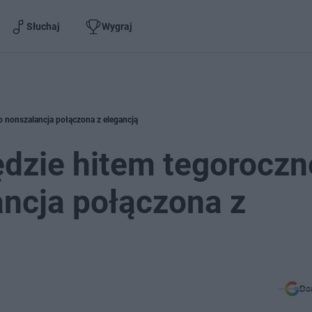
Słuchaj
Wygraj
To nonszalancja połączona z elegancją
dzie hitem tegoroczn
ancja połączona z
Do