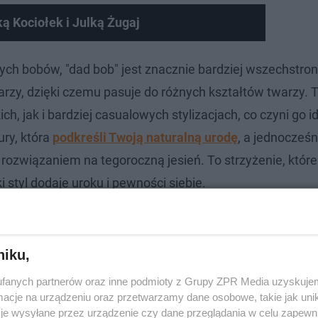
ą Kociołek i Julką Żugaj
ch bobów, "dad bob" jest znacznie bardziej wszechstro
warzy, dzięki czemu pasuje do różnych kształtów twarzy. 
ch, jak i bardziej casualowych stylizacjach, co czyni go 
ury, która
podkreśli Twoją naturalną urodę
, a jednocześn
rozwiązaniem na tegoroczną jesień. To strzyżenie, które
 styl dodaje uroku i pewności siebie.
niku,
fanych partnerów oraz inne podmioty z Grupy ZPR Media uzyskujem
cje na urządzeniu oraz przetwarzamy dane osobowe, takie jak unika
je wysyłane przez urządzenie czy dane przeglądania w celu zapewn