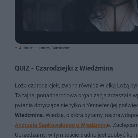
Autor: midjourney/ Canva.com
QUIZ - Czarodziejki z Wiedźmina
Loża czarodziejek, zwana również Wielką Lożą by
Ta tajna, ponadnarodowa organizacja zrzeszała wp
pytania dotyczące nie tylko o Yennefer (jej poświę
Wiedźmina
. Wiedzę, o którą pytamy, najprawdopod
Andrzeja Sapkowskiego o Wiedźmini
e. Zachęcam
Uprzedzamy, w tym teście trudno jest zdobyć kom