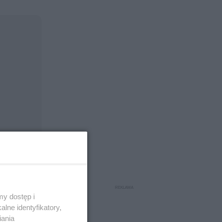
y dostęp i
lne identyfikatory,
iania