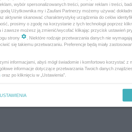
klam, wybór spersonalizowanych treści, pomiar reklam i treści, bad
 zgodą Użytkownika my i Zaufani Partnerzy możemy używać dokład
az aktywnie skanować charakterystykę urządzenia do celów identyfi
Następne pytanie
ść, prosimy o zgodę na korzystanie z tych technologii poprzez klikn
a i zawsze możesz ją zmienić/wycofać klikając przycisk ustawień pr
ogu strony
. Niektóre rodzaje przetwarzania danych nie wymagaj
iwić się takiemu przetwarzaniu. Preferencje będą miały zastosowanie
szymi informacjami, abyś mógł świadomie i komfortowo korzystać z
gółowe informacje dotyczące przetwarzania Twoich danych znajdzi
s
oraz po kliknięciu w „Ustawienia”.
USTAWIENIA