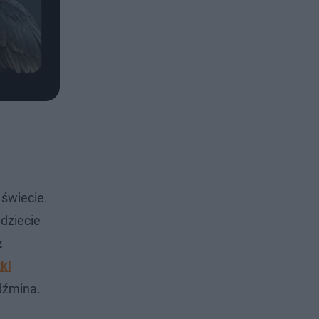
świecie.
dziecie
z
ki
dźmina.