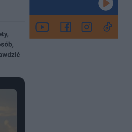
ty,
osób,
rawdzić