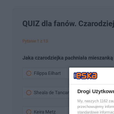
QUIZ dla fanów. Czarodzie
Pytanie 1 z 13
Jaka czarodziejka pachniała mieszanką
Filippa Eilhart
Drogi Użytkow
Sheala de Tancarville
My, naszych 1162 zau
przechowujemy informa
Keira Metz
standardowe informac