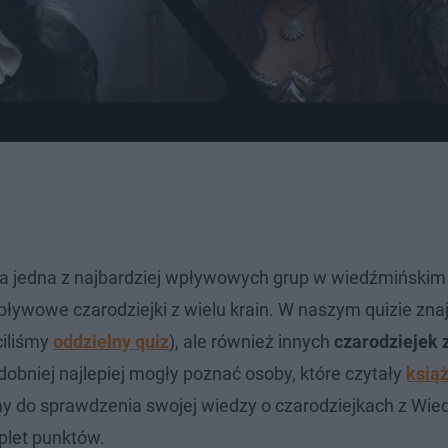
ła jedna z najbardziej wpływowych grup w wiedźmińskim 
ływowe czarodziejki z wielu krain. W naszym quizie znaj
ciliśmy
oddzielny quiz
), ale również innych
czarodziejek 
obniej najlepiej mogły poznać osoby, które czytały
książ
y do sprawdzenia swojej wiedzy o czarodziejkach z Wie
plet punktów.