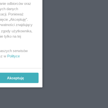
anie odbiorców oraz
nych danych
kacji. Ponieważ
ięcie „Akceptuję”.
ywatności znajdujący
ą zgody użytkownika,
 tylko na tej
 naszych serwisów
esz w
Polityce
Akceptuję