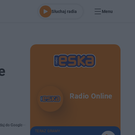
Słuchaj radia
Menu
e
Radio Online
daj do Google
TERAZ GRAMY