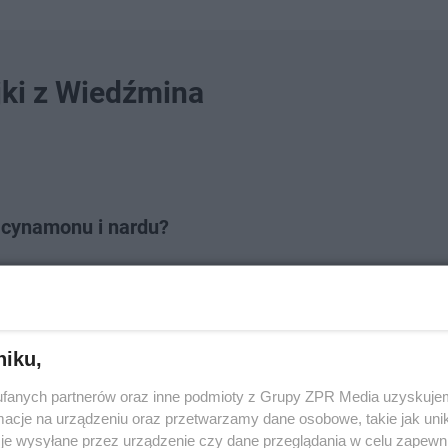
jki z Wiedźmina
 cynamonu i nardu?
niku,
fanych partnerów oraz inne podmioty z Grupy ZPR Media uzyskujem
cje na urządzeniu oraz przetwarzamy dane osobowe, takie jak unika
je wysyłane przez urządzenie czy dane przeglądania w celu zapewn