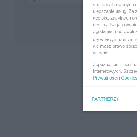
spersonalizowanych re
ulepszanie usług. Za
geolokalizacyjnych or
cenimy Twoją prywatno
Zgoda jest dobrowoln
się w lewym dolnym r
ale masz prawo sprzec
witrynie.
Zapoznaj się z poniż
internetowych. Szcze
Prywatności
i
Cookie
PARTNERZY