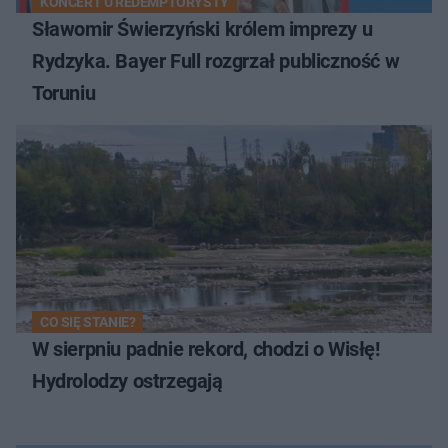
KONCERT U REDEMPTORYSTY
Sławomir Świerzyński królem imprezy u
Rydzyka. Bayer Full rozgrzał publiczność w
Toruniu
CO SIĘ STANIE?
W sierpniu padnie rekord, chodzi o Wisłę!
Hydrolodzy ostrzegają