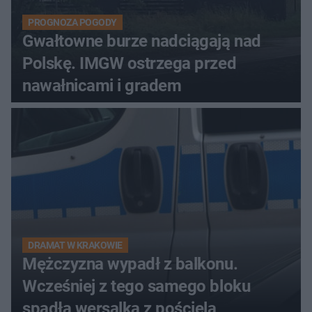
PROGNOZA POGODY
Gwałtowne burze nadciągają nad
Polskę. IMGW ostrzega przed
nawałnicami i gradem
DRAMAT W KRAKOWIE
Mężczyzna wypadł z balkonu.
Wcześniej z tego samego bloku
spadła wersalka z pościelą