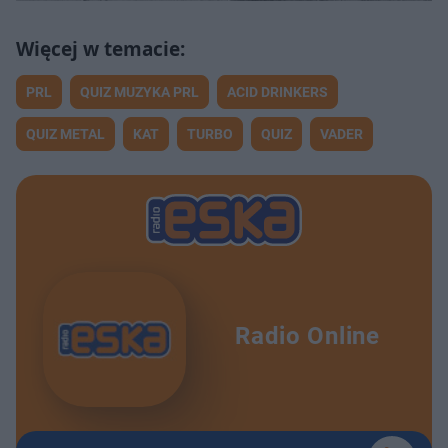
PRL
QUIZ MUZYKA PRL
ACID DRINKERS
QUIZ METAL
KAT
TURBO
QUIZ
VADER
Radio Online