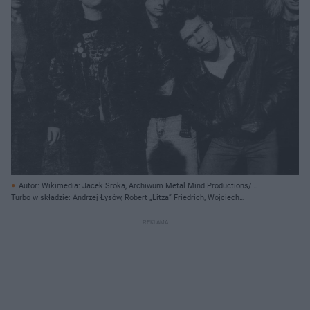
Autor: Wikimedia: Jacek Sroka, Archiwum Metal Mind Productions/
Creative Commons
Turbo w składzie: Andrzej Łysów, Robert „Litza” Friedrich, Wojciech
Hoffmann, Tomasz Goehs i Grzegorz Kupczyk