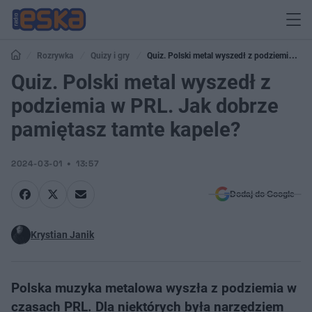
Rozrywka
Quizy i gry
Quiz. Polski metal wyszedł z podziemia w
PRL. Jak dobrze pamiętasz tamte kapele?
Quiz. Polski metal wyszedł z
podziemia w PRL. Jak dobrze
pamiętasz tamte kapele?
2024-03-01
13:57
Dodaj do Google
Krystian Janik
Polska muzyka metalowa wyszła z podziemia w
czasach PRL. Dla niektórych była narzędziem