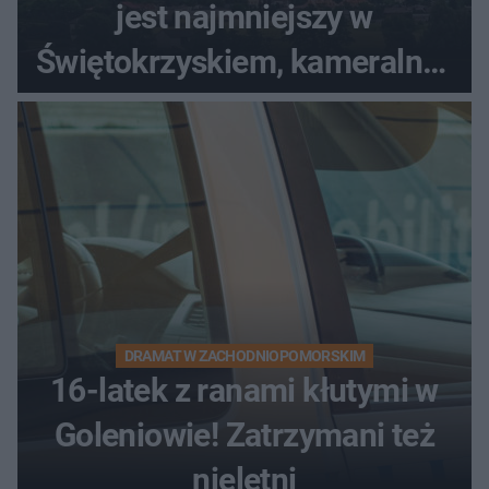
jest najmniejszy w
Świętokrzyskiem, kameralny i
bez tłumów
DRAMAT W ZACHODNIOPOMORSKIM
16-latek z ranami kłutymi w
Goleniowie! Zatrzymani też
nieletni