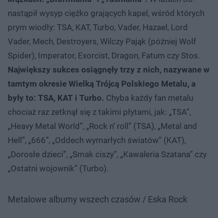
nastąpił wysyp ciężko grających kapel, wśród których
prym wiodły: TSA, KAT, Turbo, Vader, Hazael, Lord
Vader, Mech, Destroyers, Wilczy Pająk (później Wolf
Spider), Imperator, Exorcist, Dragon, Fatum czy Stos.
Największy sukces osiągnęły trzy z nich, nazywane w
tamtym okresie Wielką Trójcą Polskiego Metalu, a
były to: TSA, KAT i Turbo.
Chyba każdy fan metalu
chociaż raz zetknął się z takimi płytami, jak: „TSA”,
„Heavy Metal World”, „Rock n’ roll” (TSA), „Metal and
Hell”, „666”, „Oddech wymarłych światów” (KAT),
„Dorosłe dzieci”, „Smak ciszy”, „Kawaleria Szatana” czy
„Ostatni wojownik” (Turbo).
Metalowe albumy wszech czasów / Eska Rock