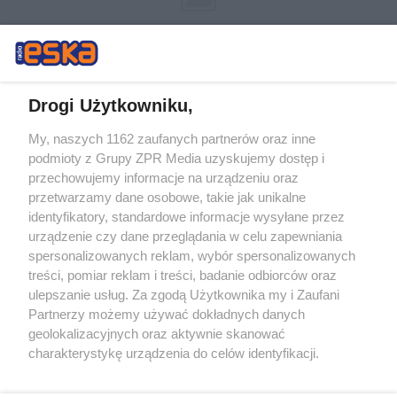
Drogi Użytkowniku,
My, naszych 1162 zaufanych partnerów oraz inne
Żaden utwór zamieszczony w serwisie nie może być powielany i
podmioty z Grupy ZPR Media uzyskujemy dostęp i
rozpowszechniany lub dalej rozpowszechniany w jakikolwiek sposób (w
przechowujemy informacje na urządzeniu oraz
tym także elektroniczny lub mechaniczny) na jakimkolwiek polu
eksploatacji w jakiejkolwiek formie, włącznie z umieszczaniem w
przetwarzamy dane osobowe, takie jak unikalne
Internecie bez pisemnej zgody właściciela praw. Jakiekolwiek użycie lub
identyfikatory, standardowe informacje wysyłane przez
wykorzystanie utworów w całości lub w części z naruszeniem prawa,
tzn. bez właściwej zgody, jest zabronione pod groźbą kary i może być
urządzenie czy dane przeglądania w celu zapewniania
ścigane prawnie.
spersonalizowanych reklam, wybór spersonalizowanych
treści, pomiar reklam i treści, badanie odbiorców oraz
ulepszanie usług. Za zgodą Użytkownika my i Zaufani
Partnerzy możemy używać dokładnych danych
geolokalizacyjnych oraz aktywnie skanować
charakterystykę urządzenia do celów identyfikacji.
Ponieważ cenimy Twoją prywatność, prosimy o zgodę na
O nas
korzystanie z tych technologii poprzez kliknięcie