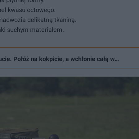
a płynnej formy.
opel kwasu octowego.
adwozia delikatną tkaniną.
ki suchym materiałem.
e. Połóż na kokpicie, a wchłonie całą w…