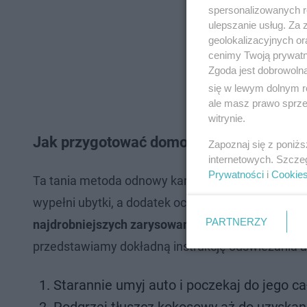
spersonalizowanych re
ulepszanie usług. Za
geolokalizacyjnych or
cenimy Twoją prywatno
Zgoda jest dobrowoln
się w lewym dolnym r
ale masz prawo sprzec
witrynie.
Jak przygotować domową pastę polerską
Zapoznaj się z poniż
internetowych. Szcze
Prywatności
i
Cookie
Ta tania metoda odnowy karoserii wymaga użycia 
wypełni ubytki, a dodatek octu
przywróci utracony
PARTNERZY
najdrobniejszych zarysowaniach
. Głębsze zniszcz
przedstawiamy dokładną instrukcję odświeżania au
Starannie umyj auto i poczekaj do jego c