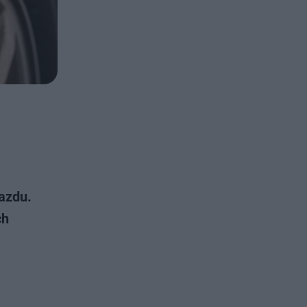
azdu.
ch