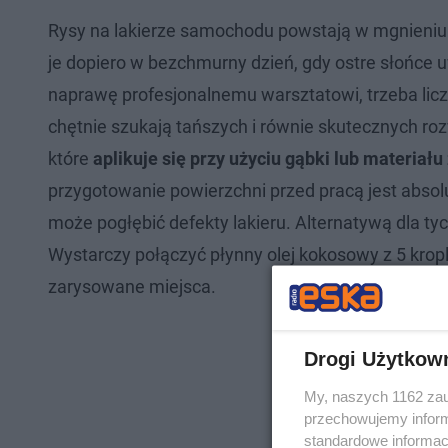
Rysy na lakierze samochodu powstają w mgnieniu 
je dopiero w bezchmurny dzień, gdy ostre słońce
naprawę profesjonalnemu warsztatowi, trzeba liczy
chętnie szukają tańszych i równie skutecznych roz
które
aplikuje się przy użyciu gąbki lub materia
przygotowanie powierzchni przed pracą jest absol
może pogłębić defekty lakieru. Alternatywą dla ty
Wystarczy połączyć płynny olej kokosowy z 5 krop
zarysowane miejsca.
Drogi Użytkow
My, naszych 1162 zau
przechowujemy informa
standardowe informac