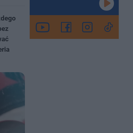
żdego
bez
wać
ria