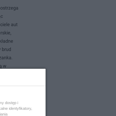
dostrzega
ąc
ciele aut
rskie,
kładne
y brud
szanka.
ką w
y dostęp i
lne identyfikatory,
iania