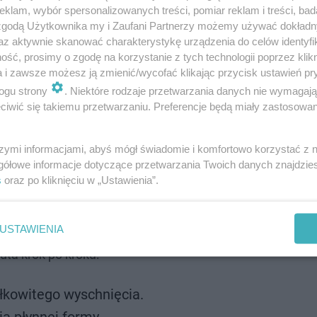
klam, wybór spersonalizowanych treści, pomiar reklam i treści, bad
 zgodą Użytkownika my i Zaufani Partnerzy możemy używać dokład
az aktywnie skanować charakterystykę urządzenia do celów identyfi
ść, prosimy o zgodę na korzystanie z tych technologii poprzez klikn
a i zawsze możesz ją zmienić/wycofać klikając przycisk ustawień pr
ogu strony
. Niektóre rodzaje przetwarzania danych nie wymagaj
iwić się takiemu przetwarzaniu. Preferencje będą miały zastosowanie
 do auta
szymi informacjami, abyś mógł świadomie i komfortowo korzystać z
gółowe informacje dotyczące przetwarzania Twoich danych znajdzi
s
oraz po kliknięciu w „Ustawienia”.
zaledwie dwóch produktów spożywczych. Olej roślinny p
 połysk
.
Ten domowy patent sprawdzi się jednak wyłącz
USTAWIENIA
enia struktury będą wymagały interwencji profesjonalisty
ta krok po kroku:
ałkowitego wyschnięcia.