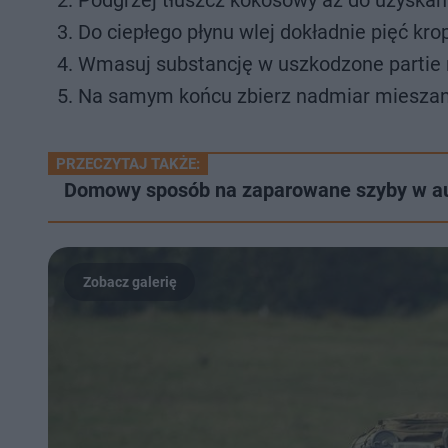
Podgrzej tłuszcz kokosowy aż do uzyskani
Do ciepłego płynu wlej dokładnie pięć kr
Wmasuj substancję w uszkodzone partie n
Na samym końcu zbierz nadmiar mieszan
PRZECZYTAJ TAKŻE:
Domowy sposób na zaparowane szyby w auci