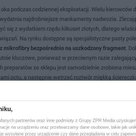
oka podczas codziennej eksploatacji. Wielu kierowców 
 uwydatnia najdrobniejsze mankamenty nadwozia. Zlecaj
ć się z wydatkiem rzędu kilkuset złotych, dlatego właści
wiązań. Na rynku dostępne są specjalistyczne pasty pole
łu z mikrofibry bezpośrednio na uszkodzony fragment
. Do
utnie kluczowe, ponieważ w przeciwnym razie zalegając
ch preparatów ze sklepu jest samodzielnie zrobiona mie
lami octu, a następnie wetrzeć roztwór miękką ścierecz
niku,
fanych partnerów oraz inne podmioty z Grupy ZPR Media uzyskujem
cje na urządzeniu oraz przetwarzamy dane osobowe, takie jak unika
je wysyłane przez urządzenie czy dane przeglądania w celu zapewn