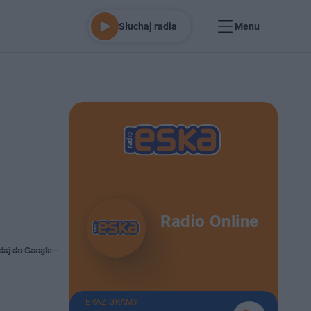
Słuchaj radia
Menu
Radio Online
daj do Google
TERAZ GRAMY