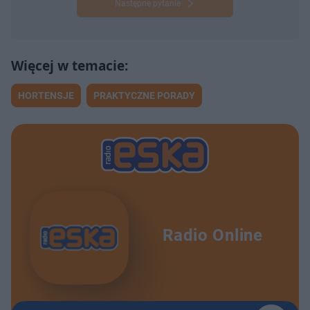
Następne pytanie
HORTENSJE
PRAKTYCZNE PORADY
Radio Online