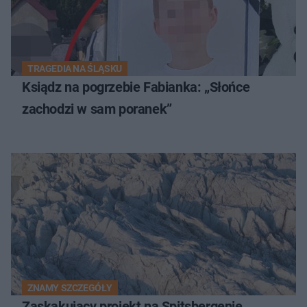
TRAGEDIA NA ŚLĄSKU
Ksiądz na pogrzebie Fabianka: „Słońce
zachodzi w sam poranek”
ZNAMY SZCZEGÓŁY
Zaskakujący projekt na Spitsbergenie.