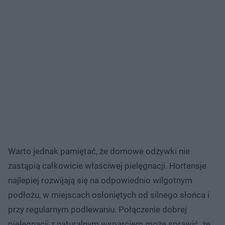
Warto jednak pamiętać, że domowe odżywki nie
zastąpią całkowicie właściwej pielęgnacji. Hortensje
najlepiej rozwijają się na odpowiednio wilgotnym
podłożu, w miejscach osłoniętych od silnego słońca i
przy regularnym podlewaniu. Połączenie dobrej
pielęgnacji z naturalnym wsparciem może sprawić, że