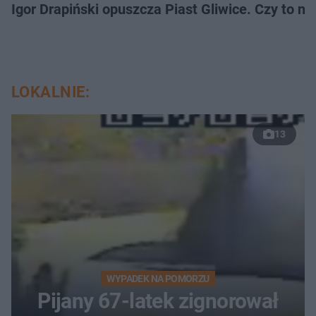
Igor Drapiński opuszcza Piast Gliwice. Czy to n
LOKALNIE:
13
WYPADEK NA POMORZU
Pijany 67-latek zignorował