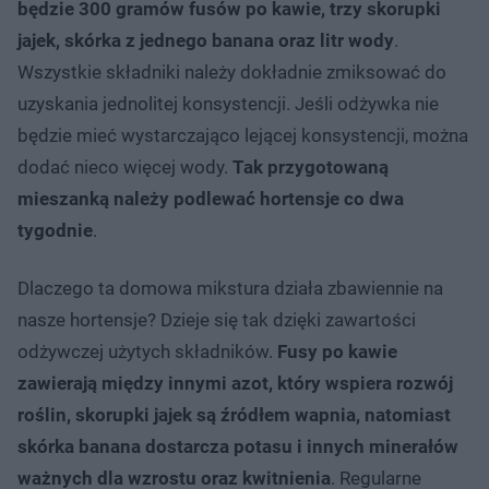
będzie 300 gramów fusów po kawie, trzy skorupki
jajek, skórka z jednego banana oraz litr wody
.
Wszystkie składniki należy dokładnie zmiksować do
uzyskania jednolitej konsystencji. Jeśli odżywka nie
będzie mieć wystarczająco lejącej konsystencji, można
dodać nieco więcej wody.
Tak przygotowaną
mieszanką należy podlewać hortensje co dwa
tygodnie
.
Dlaczego ta domowa mikstura działa zbawiennie na
nasze hortensje? Dzieje się tak dzięki zawartości
odżywczej użytych składników.
Fusy po kawie
zawierają między innymi azot, który wspiera rozwój
roślin, skorupki jajek są źródłem wapnia, natomiast
skórka banana dostarcza potasu i innych minerałów
ważnych dla wzrostu oraz kwitnienia
. Regularne