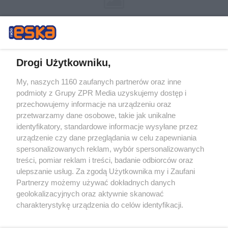
Drogi Użytkowniku,
My, naszych 1160 zaufanych partnerów oraz inne
Żaden utwór zamieszczony w serwisie nie może być powielany i
podmioty z Grupy ZPR Media uzyskujemy dostęp i
rozpowszechniany lub dalej rozpowszechniany w jakikolwiek sposób (w
przechowujemy informacje na urządzeniu oraz
tym także elektroniczny lub mechaniczny) na jakimkolwiek polu
eksploatacji w jakiejkolwiek formie, włącznie z umieszczaniem w
przetwarzamy dane osobowe, takie jak unikalne
Internecie bez pisemnej zgody właściciela praw. Jakiekolwiek użycie lub
identyfikatory, standardowe informacje wysyłane przez
wykorzystanie utworów w całości lub w części z naruszeniem prawa,
tzn. bez właściwej zgody, jest zabronione pod groźbą kary i może być
urządzenie czy dane przeglądania w celu zapewniania
ścigane prawnie.
spersonalizowanych reklam, wybór spersonalizowanych
treści, pomiar reklam i treści, badanie odbiorców oraz
ulepszanie usług. Za zgodą Użytkownika my i Zaufani
Partnerzy możemy używać dokładnych danych
geolokalizacyjnych oraz aktywnie skanować
charakterystykę urządzenia do celów identyfikacji.
Ponieważ cenimy Twoją prywatność, prosimy o zgodę na
O nas
korzystanie z tych technologii poprzez kliknięcie