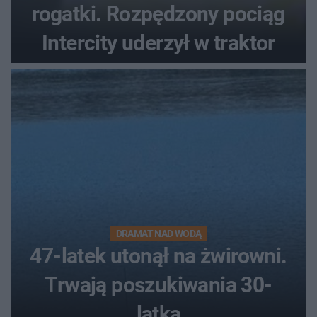
rogatki. Rozpędzony pociąg
Intercity uderzył w traktor
DRAMAT NAD WODĄ
47-latek utonął na żwirowni.
Trwają poszukiwania 30-
latka