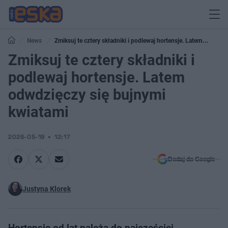
News
Zmiksuj te cztery składniki i podlewaj hortensje. Latem
odwdzięczy się bujnymi kwiatami
Zmiksuj te cztery składniki i
podlewaj hortensje. Latem
odwdzięczy się bujnymi
kwiatami
2026-05-19
12:17
Dodaj do Google
Justyna Klorek
Hortensje od lat należą do najczęściej