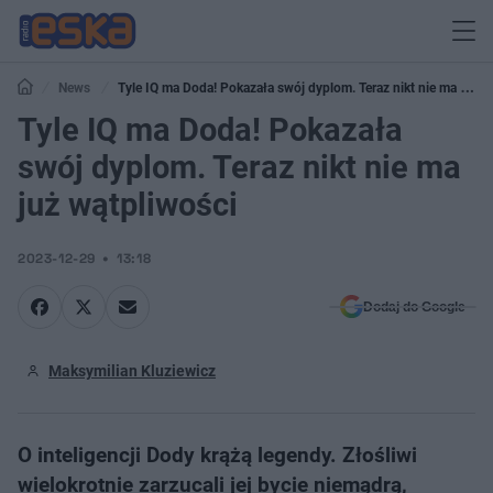
News
Tyle IQ ma Doda! Pokazała swój dyplom. Teraz nikt nie ma już
wątpliwości
Tyle IQ ma Doda! Pokazała
swój dyplom. Teraz nikt nie ma
już wątpliwości
2023-12-29
13:18
Dodaj do Google
Maksymilian Kluziewicz
O inteligencji Dody krążą legendy. Złośliwi
wielokrotnie zarzucali jej bycie niemądrą,