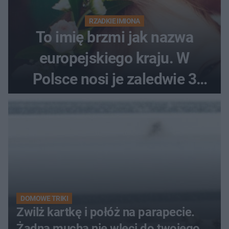
RZADKIE IMIONA
To imię brzmi jak nazwa
europejskiego kraju. W
Polsce nosi je zaledwie 3
kobiety
DOMOWE TRIKI
Zwilż kartkę i połóż na parapecie.
Żadna mucha nie wleci do twojego