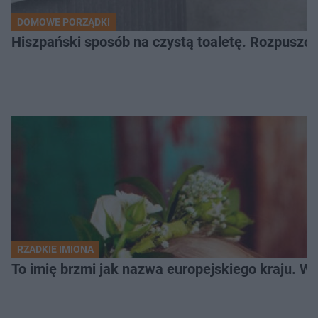
DOMOWE PORZĄDKI
Hiszpański sposób na czystą toaletę. Rozpuszcz
RZADKIE IMIONA
To imię brzmi jak nazwa europejskiego kraju. W 