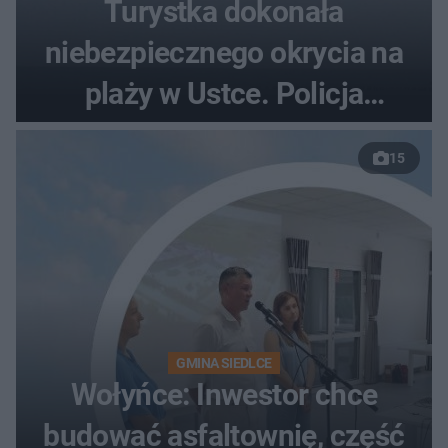
Turystka dokonała
niebezpiecznego okrycia na
plaży w Ustce. Policja
musiała zamknąć odcinek
15
wybrzeża
GMINA SIEDLCE
Wołyńce: Inwestor chce
budować asfaltownię, część