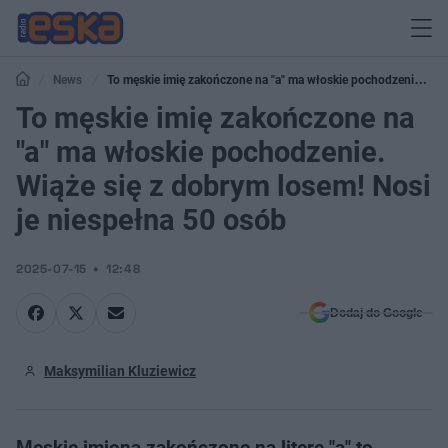
News
To męskie imię zakończone na "a" ma włoskie pochodzenie.
Wiąże się z dobrym losem! Nosi je niespełna 50 osób
To męskie imię zakończone na
"a" ma włoskie pochodzenie.
Wiąże się z dobrym losem! Nosi
je niespełna 50 osób
2025-07-15
12:48
Dodaj do Google
Maksymilian Kluziewicz
Męskie imiona zakończone na literę "a" to