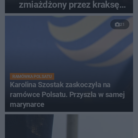
zmiażdżony przez kraksę
przed Karpaczem
21
RAMÓWKA POLSATU
Karolina Szostak zaskoczyła na
ramówce Polsatu. Przyszła w samej
marynarce