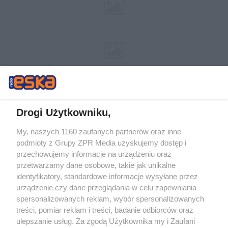
Drogi Użytkowniku,
My, naszych 1160 zaufanych partnerów oraz inne
Żaden utwór zamieszczony w serwisie nie może być powielany i
podmioty z Grupy ZPR Media uzyskujemy dostęp i
rozpowszechniany lub dalej rozpowszechniany w jakikolwiek sposób (w
przechowujemy informacje na urządzeniu oraz
tym także elektroniczny lub mechaniczny) na jakimkolwiek polu
eksploatacji w jakiejkolwiek formie, włącznie z umieszczaniem w
przetwarzamy dane osobowe, takie jak unikalne
Internecie bez pisemnej zgody właściciela praw. Jakiekolwiek użycie lub
identyfikatory, standardowe informacje wysyłane przez
wykorzystanie utworów w całości lub w części z naruszeniem prawa,
tzn. bez właściwej zgody, jest zabronione pod groźbą kary i może być
urządzenie czy dane przeglądania w celu zapewniania
ścigane prawnie.
spersonalizowanych reklam, wybór spersonalizowanych
treści, pomiar reklam i treści, badanie odbiorców oraz
ulepszanie usług. Za zgodą Użytkownika my i Zaufani