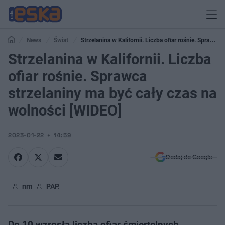
News
Świat
Strzelanina w Kalifornii. Liczba ofiar rośnie. Sprawca
strzelaniny ma być cały czas na wolności [WIDEO]
Strzelanina w Kalifornii. Liczba
ofiar rośnie. Sprawca
strzelaniny ma być cały czas na
wolności [WIDEO]
2023-01-22
14:59
Dodaj do Google
nm
PAP.
Do 10 wzrosła liczba ofiar śmiertelnych