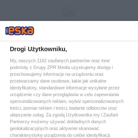
Drogi Użytkowniku,
My, naszych 1162 zaufanych partnerów oraz inne
Żaden utwór zamieszczony w serwisie nie może być powielany i
podmioty z Grupy ZPR Media uzyskujemy dostęp i
rozpowszechniany lub dalej rozpowszechniany w jakikolwiek sposób (w
tym także elektroniczny lub mechaniczny) na jakimkolwiek polu
przechowujemy informacje na urządzeniu oraz
eksploatacji w jakiejkolwiek formie, włącznie z umieszczaniem w
przetwarzamy dane osobowe, takie jak unikalne
Internecie bez pisemnej zgody właściciela praw. Jakiekolwiek użycie lub
identyfikatory, standardowe informacje wysyłane przez
wykorzystanie utworów w całości lub w części z naruszeniem prawa,
tzn. bez właściwej zgody, jest zabronione pod groźbą kary i może być
urządzenie czy dane przeglądania w celu zapewniania
ścigane prawnie.
spersonalizowanych reklam, wybór spersonalizowanych
treści, pomiar reklam i treści, badanie odbiorców oraz
ulepszanie usług. Za zgodą Użytkownika my i Zaufani
Partnerzy możemy używać dokładnych danych
geolokalizacyjnych oraz aktywnie skanować
charakterystykę urządzenia do celów identyfikacji.