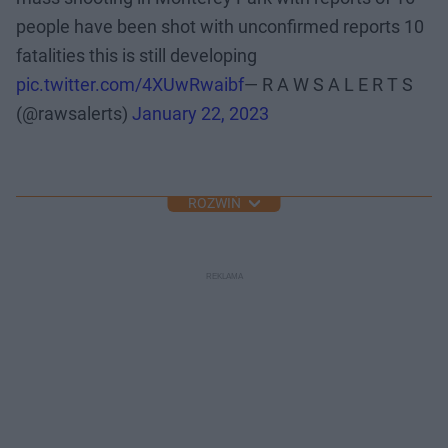
people have been shot with unconfirmed reports 10
fatalities this is still developing
pic.twitter.com/4XUwRwaibf
— R A W S A L E R T S
(@rawsalerts)
January 22, 2023
ROZWIŃ