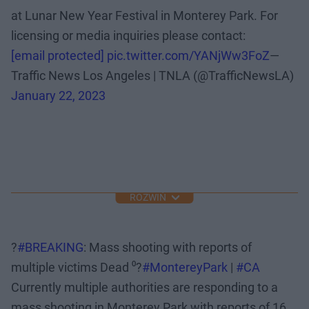
at Lunar New Year Festival in Monterey Park. For
licensing or media inquiries please contact:
[email protected]
pic.twitter.com/YANjWw3FoZ
—
Traffic News Los Angeles | TNLA (@TrafficNewsLA)
January 22, 2023
ROZWIŃ
?
#BREAKING
: Mass shooting with reports of
multiple victims Dead ⁰?
#MontereyPark
|
#CA
Currently multiple authorities are responding to a
mass shooting in Monterey Park with reports of 16