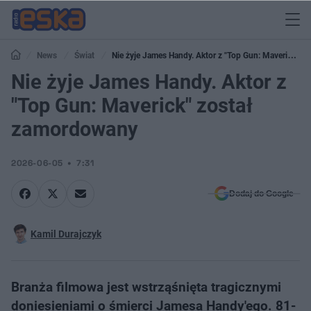
News
Świat
Nie żyje James Handy. Aktor z "Top Gun: Maverick"
został zamordowany
Nie żyje James Handy. Aktor z
"Top Gun: Maverick" został
zamordowany
2026-06-05
7:31
Dodaj do Google
Kamil Durajczyk
Branża filmowa jest wstrząśnięta tragicznymi
doniesieniami o śmierci Jamesa Handy'ego. 81-