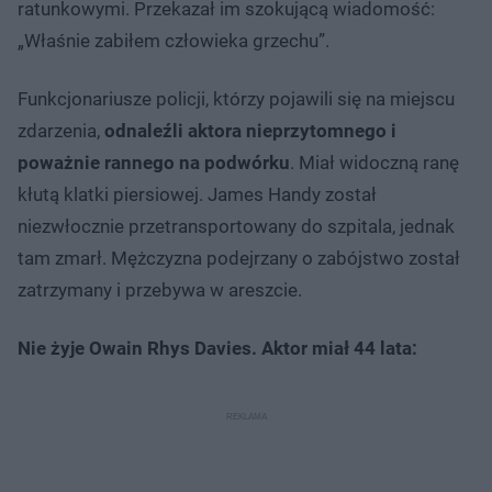
ratunkowymi. Przekazał im szokującą wiadomość:
„Właśnie zabiłem człowieka grzechu”.
Funkcjonariusze policji, którzy pojawili się na miejscu
zdarzenia,
odnaleźli aktora nieprzytomnego i
poważnie rannego na podwórku
. Miał widoczną ranę
kłutą klatki piersiowej. James Handy został
niezwłocznie przetransportowany do szpitala, jednak
tam zmarł. Mężczyzna podejrzany o zabójstwo został
zatrzymany i przebywa w areszcie.
Nie żyje Owain Rhys Davies. Aktor miał 44 lata: