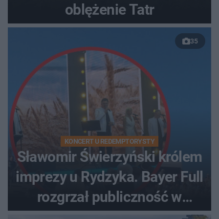
oblężenie Tatr
35
KONCERT U REDEMPTORYSTY
Sławomir Świerzyński królem
imprezy u Rydzyka. Bayer Full
rozgrzał publiczność w
Toruniu