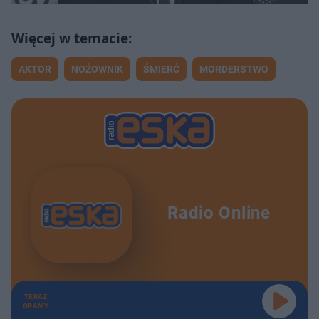
AKTOR
NOŻOWNIK
ŚMIERĆ
MORDERSTWO
Radio Online
TERAZ
GRAMY