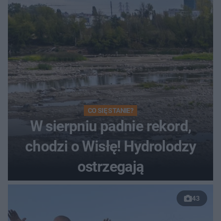
CO SIĘ STANIE?
W sierpniu padnie rekord,
chodzi o Wisłę! Hydrolodzy
ostrzegają
43