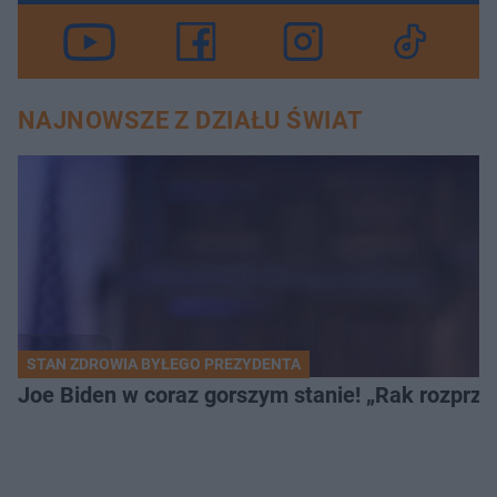
NAJNOWSZE Z DZIAŁU ŚWIAT
STAN ZDROWIA BYŁEGO PREZYDENTA
Joe Biden w coraz gorszym stanie! „Rak rozprzes