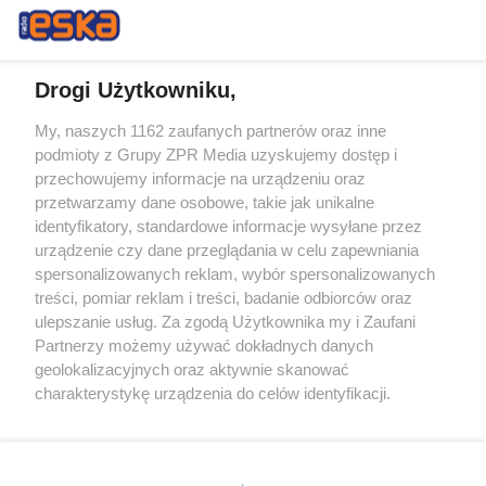
Drogi Użytkowniku,
My, naszych 1162 zaufanych partnerów oraz inne
Żaden utwór zamieszczony w serwisie nie może być powielany i
podmioty z Grupy ZPR Media uzyskujemy dostęp i
rozpowszechniany lub dalej rozpowszechniany w jakikolwiek sposób (w
przechowujemy informacje na urządzeniu oraz
tym także elektroniczny lub mechaniczny) na jakimkolwiek polu
eksploatacji w jakiejkolwiek formie, włącznie z umieszczaniem w
przetwarzamy dane osobowe, takie jak unikalne
Internecie bez pisemnej zgody właściciela praw. Jakiekolwiek użycie lub
identyfikatory, standardowe informacje wysyłane przez
wykorzystanie utworów w całości lub w części z naruszeniem prawa,
tzn. bez właściwej zgody, jest zabronione pod groźbą kary i może być
urządzenie czy dane przeglądania w celu zapewniania
ścigane prawnie.
spersonalizowanych reklam, wybór spersonalizowanych
treści, pomiar reklam i treści, badanie odbiorców oraz
ulepszanie usług. Za zgodą Użytkownika my i Zaufani
Partnerzy możemy używać dokładnych danych
geolokalizacyjnych oraz aktywnie skanować
charakterystykę urządzenia do celów identyfikacji.
Ponieważ cenimy Twoją prywatność, prosimy o zgodę na
O nas
korzystanie z tych technologii poprzez kliknięcie
Informacje prawne
„Akceptuję”. Zgoda jest dobrowolna i zawsze możesz ją