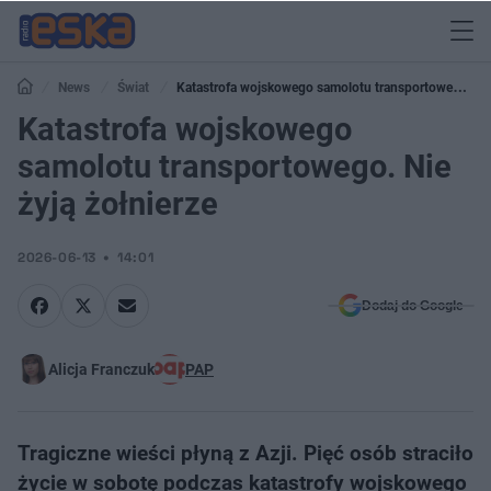
News
Świat
Katastrofa wojskowego samolotu transportowego.
Nie żyją żołnierze
Katastrofa wojskowego
samolotu transportowego. Nie
żyją żołnierze
2026-06-13
14:01
Dodaj do Google
Alicja Franczuk
PAP
Tragiczne wieści płyną z Azji. Pięć osób straciło
życie w sobotę podczas katastrofy wojskowego