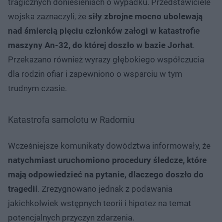
tragicznych doniesieniach o wypadku. Przedstawiciele
wojska zaznaczyli, że
siły zbrojne mocno ubolewają
nad śmiercią pięciu członków załogi w katastrofie
maszyny An-32, do której doszło w bazie Jorhat
.
Przekazano również wyrazy głębokiego współczucia
dla rodzin ofiar i zapewniono o wsparciu w tym
trudnym czasie.
Katastrofa samolotu w Radomiu
Wcześniejsze komunikaty dowództwa informowały, że
natychmiast uruchomiono procedury śledcze, które
mają odpowiedzieć na pytanie, dlaczego doszło do
tragedii
. Zrezygnowano jednak z podawania
jakichkolwiek wstępnych teorii i hipotez na temat
potencjalnych przyczyn zdarzenia.