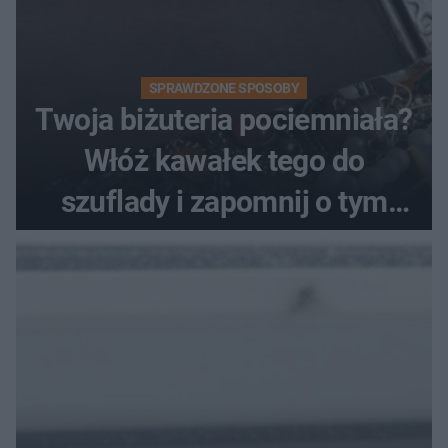
SPRAWDZONE SPOSOBY
Twoja biżuteria pociemniała?
Włóż kawałek tego do
szuflady i zapomnij o tym
problemie. Sposób na
pociemniałą biżuterię