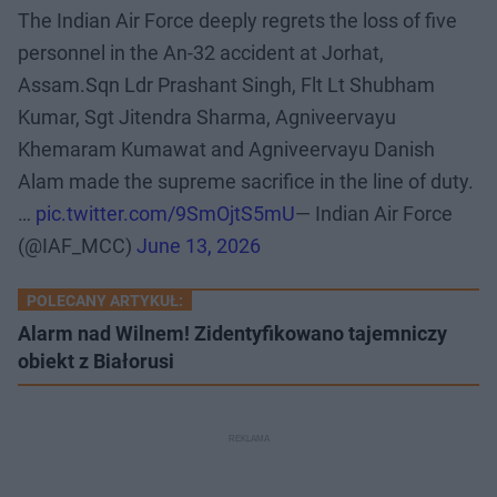
The Indian Air Force deeply regrets the loss of five
personnel in the An-32 accident at Jorhat,
Assam.Sqn Ldr Prashant Singh, Flt Lt Shubham
Kumar, Sgt Jitendra Sharma, Agniveervayu
Khemaram Kumawat and Agniveervayu Danish
Alam made the supreme sacrifice in the line of duty.
…
pic.twitter.com/9SmOjtS5mU
— Indian Air Force
(@IAF_MCC)
June 13, 2026
POLECANY ARTYKUŁ:
Alarm nad Wilnem! Zidentyfikowano tajemniczy
obiekt z Białorusi