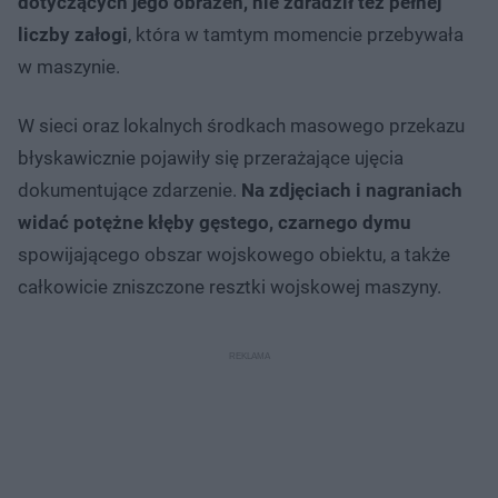
dotyczących jego obrażeń, nie zdradził też pełnej
liczby załogi
, która w tamtym momencie przebywała
w maszynie.
W sieci oraz lokalnych środkach masowego przekazu
błyskawicznie pojawiły się przerażające ujęcia
dokumentujące zdarzenie.
Na zdjęciach i nagraniach
widać potężne kłęby gęstego, czarnego dymu
spowijającego obszar wojskowego obiektu, a także
całkowicie zniszczone resztki wojskowej maszyny.