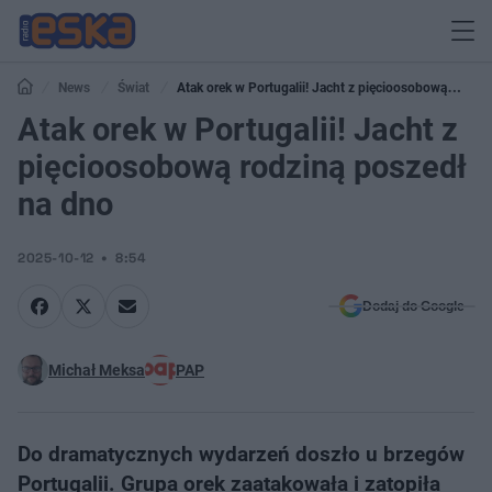
News
Świat
Atak orek w Portugalii! Jacht z pięcioosobową
rodziną poszedł na dno
Atak orek w Portugalii! Jacht z
pięcioosobową rodziną poszedł
na dno
2025-10-12
8:54
Dodaj do Google
Michał Meksa
PAP
Do dramatycznych wydarzeń doszło u brzegów
Portugalii. Grupa orek zaatakowała i zatopiła