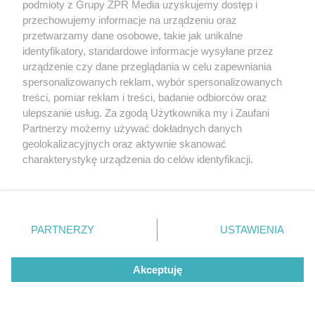
podmioty z Grupy ZPR Media uzyskujemy dostęp i
rozpowszechniany lub dalej rozpowszechniany w jakikolwiek sposób (w
przechowujemy informacje na urządzeniu oraz
tym także elektroniczny lub mechaniczny) na jakimkolwiek polu
eksploatacji w jakiejkolwiek formie, włącznie z umieszczaniem w
przetwarzamy dane osobowe, takie jak unikalne
Internecie bez pisemnej zgody właściciela praw. Jakiekolwiek użycie lub
identyfikatory, standardowe informacje wysyłane przez
wykorzystanie utworów w całości lub w części z naruszeniem prawa,
tzn. bez właściwej zgody, jest zabronione pod groźbą kary i może być
urządzenie czy dane przeglądania w celu zapewniania
ścigane prawnie.
spersonalizowanych reklam, wybór spersonalizowanych
treści, pomiar reklam i treści, badanie odbiorców oraz
ulepszanie usług. Za zgodą Użytkownika my i Zaufani
Partnerzy możemy używać dokładnych danych
geolokalizacyjnych oraz aktywnie skanować
charakterystykę urządzenia do celów identyfikacji.
Ponieważ cenimy Twoją prywatność, prosimy o zgodę na
O nas
korzystanie z tych technologii poprzez kliknięcie
Informacje prawne
„Akceptuję”. Zgoda jest dobrowolna i zawsze możesz ją
zmienić/wycofać klikając przycisk ustawień prywatności
PARTNERZY
USTAWIENIA
Nasze serwisy
znajdujący się w lewym dolnym rogu strony
. Niektóre
rodzaje przetwarzania danych nie wymagają zgody
© 2026 Grupa ZPR Media
Akceptuję
użytkownika, ale masz prawo sprzeciwić się takiemu
przetwarzaniu. Preferencje będą miały zastosowanie tylko
na tej witrynie.