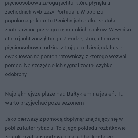
pięcioosobowa załoga jachtu, która płynęła u
zachodnich wybrzeży Portugalii. W pobliżu
popularnego kurortu Peniche jednostka została
zaatakowana przez grupę morskich ssaków. W wyniku
ataku jacht zaczął tonąć. Załodze, którą stanowiła
pięcioosobowa rodzina z trojgiem dzieci, udało się
ewakuować na ponton ratowniczy, z którego wezwali
pomoc. Na szczęście ich sygnał został szybko
odebrany.
Najpiękniejsze plaże nad Bałtykiem na jesień. Tu
warto przyjechać poza sezonem
Jako pierwszy z pomocą dopłynął znajdujący się w
pobliżu kuter rybacki. To z jego pokładu rozbitkowie
zostali przetransportowani na ląd helikopterem