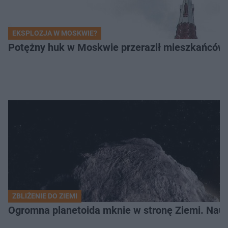
EKSPLOZJA W MOSKWIE?
Potężny huk w Moskwie przeraził mieszkańców. 
ZBLIŻENIE DO ZIEMI
Ogromna planetoida mknie w stronę Ziemi. Nauk