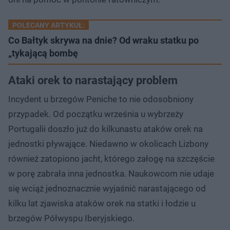
POLECANY ARTYKUŁ:
Co Bałtyk skrywa na dnie? Od wraku statku po
„tykającą bombę
Ataki orek to narastający problem
Incydent u brzegów Peniche to nie odosobniony
przypadek. Od początku września u wybrzeży
Portugalii doszło już do kilkunastu ataków orek na
jednostki pływające. Niedawno w okolicach Lizbony
również zatopiono jacht, którego załogę na szczęście
w porę zabrała inna jednostka. Naukowcom nie udaje
się wciąż jednoznacznie wyjaśnić narastającego od
kilku lat zjawiska ataków orek na statki i łodzie u
brzegów Półwyspu Iberyjskiego.