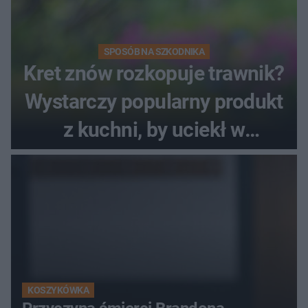
SPOSÓB NA SZKODNIKA
Kret znów rozkopuje trawnik?
Wystarczy popularny produkt
z kuchni, by uciekł w
popłochu
KOSZYKÓWKA