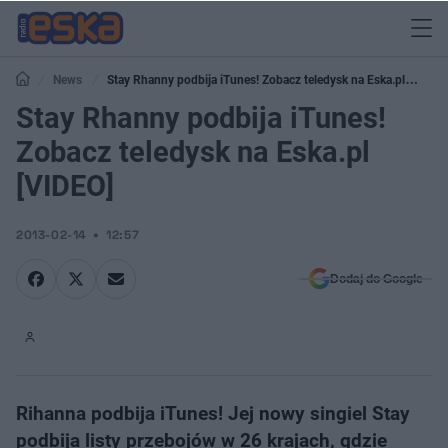
News
Stay Rhanny podbija iTunes! Zobacz teledysk na Eska.pl
[VIDEO]
Stay Rhanny podbija iTunes!
Zobacz teledysk na Eska.pl
[VIDEO]
2013-02-14
12:57
Dodaj do Google
Rihanna podbija iTunes! Jej nowy singiel Stay
podbija listy przebojów w 26 krajach, gdzie