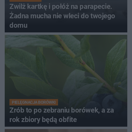
Zwilż kartkę i połóż na parapecie.
Żadna mucha nie wleci do twojego
domu
PIELĘGNACJA BORÓWKI
Zrób to po zebraniu borówek, a za
rok zbiory będą obfite