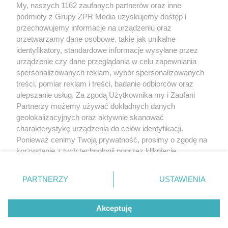
My, naszych 1162 zaufanych partnerów oraz inne
Żaden utwór zamieszczony w serwisie nie może być powielany i
podmioty z Grupy ZPR Media uzyskujemy dostęp i
rozpowszechniany lub dalej rozpowszechniany w jakikolwiek sposób (w
tym także elektroniczny lub mechaniczny) na jakimkolwiek polu
przechowujemy informacje na urządzeniu oraz
eksploatacji w jakiejkolwiek formie, włącznie z umieszczaniem w Internecie
przetwarzamy dane osobowe, takie jak unikalne
bez pisemnej zgody właściciela praw. Jakiekolwiek użycie lub
wykorzystanie utworów w całości lub w części z naruszeniem prawa, tzn.
identyfikatory, standardowe informacje wysyłane przez
bez właściwej zgody, jest zabronione pod groźbą kary i może być ścigane
urządzenie czy dane przeglądania w celu zapewniania
prawnie.
spersonalizowanych reklam, wybór spersonalizowanych
treści, pomiar reklam i treści, badanie odbiorców oraz
ulepszanie usług. Za zgodą Użytkownika my i Zaufani
Partnerzy możemy używać dokładnych danych
geolokalizacyjnych oraz aktywnie skanować
charakterystykę urządzenia do celów identyfikacji.
Ponieważ cenimy Twoją prywatność, prosimy o zgodę na
O nas
korzystanie z tych technologii poprzez kliknięcie
Informacje prawne
„Akceptuję”. Zgoda jest dobrowolna i zawsze możesz ją
zmienić/wycofać klikając przycisk ustawień prywatności
Nasze serwisy
PARTNERZY
USTAWIENIA
znajdujący się w lewym dolnym rogu strony
. Niektóre
rodzaje przetwarzania danych nie wymagają zgody
© 2026 Grupa ZPR Media
Akceptuję
użytkownika, ale masz prawo sprzeciwić się takiemu
przetwarzaniu. Preferencje będą miały zastosowanie tylko