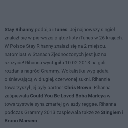
Stay Rihanny
podbija
iTunes
! Jej najnowszy singiel
znalazł się w pierwszej piątce listy iTunes w 26 krajach.
W Polsce Stay Rihanny znalazł się na 2 miejscu,
natomiast w Stanach Zjednoczonych jest już na
szczycie! Rihanna wystąpiła 10.02.2013 na gali
rozdania nagród Grammy. Wokalistka wyglądała
olśniewającą w długiej, czerwonej sukni. Rihannie
towarzyszył jej były partner
Chris Brown
. Rihanna
zaśpiewała
Could You Be Loved Boba Marleya
w
towarzystwie syna zmarłej gwiazdy reggae. Rihanna
podczas Grammy 2013 zaśpiewała także ze
Stingiem
i
Bruno Marsem
.