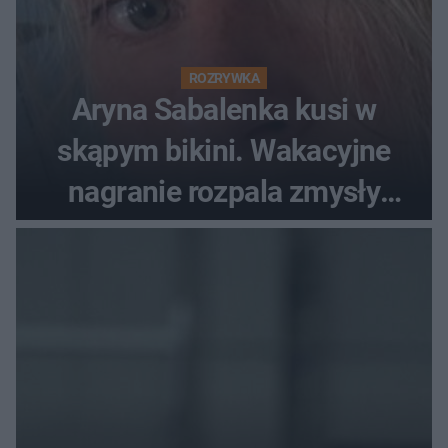
ROZRYWKA
Aryna Sabalenka kusi w
skąpym bikini. Wakacyjne
nagranie rozpala zmysły
fanów