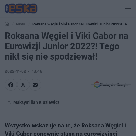
News
Roksana Węgiel i Viki Gabor na Eurowizji Junior 2022?! Tego
nikt się nie spodziewał!
Roksana Węgiel i Viki Gabor na
Eurowizji Junior 2022?! Tego
nikt się nie spodziewał!
2022-11-02
13:48
Dodaj do Google
Maksymilian Kluziewicz
Wszystko wskazuje na to, że Roksana Węgiel i
Viki Gabor ponownie staną na eurowizyjnej