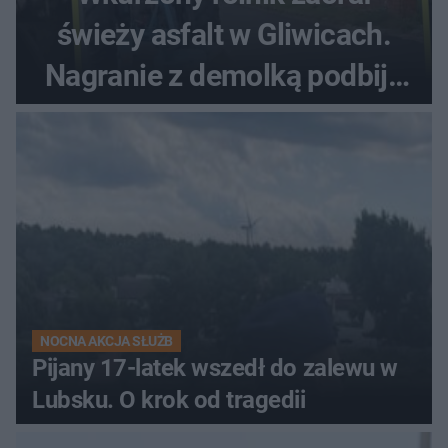
świeży asfalt w Gliwicach.
Nagranie z demolką podbija
sieć
NOCNA AKCJA SŁUŻB
Pijany 17-latek wszedł do zalewu w
Lubsku. O krok od tragedii