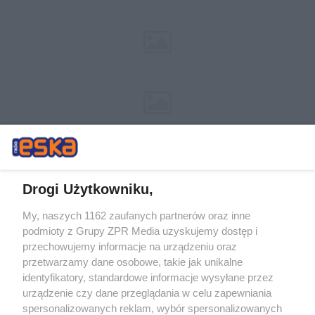
Drogi Użytkowniku,
My, naszych 1162 zaufanych partnerów oraz inne
Żaden utwór zamieszczony w serwisie nie może być powielany i
podmioty z Grupy ZPR Media uzyskujemy dostęp i
rozpowszechniany lub dalej rozpowszechniany w jakikolwiek sposób (w
tym także elektroniczny lub mechaniczny) na jakimkolwiek polu
przechowujemy informacje na urządzeniu oraz
eksploatacji w jakiejkolwiek formie, włącznie z umieszczaniem w
przetwarzamy dane osobowe, takie jak unikalne
Internecie bez pisemnej zgody właściciela praw. Jakiekolwiek użycie lub
identyfikatory, standardowe informacje wysyłane przez
wykorzystanie utworów w całości lub w części z naruszeniem prawa,
tzn. bez właściwej zgody, jest zabronione pod groźbą kary i może być
urządzenie czy dane przeglądania w celu zapewniania
ścigane prawnie.
spersonalizowanych reklam, wybór spersonalizowanych