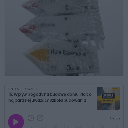
SZKOŁA BUDOWANIA
15. Wpływ pogody na budowę domu. Na co
najbardziej uważać? Szkoła budowania
G
P
P
P
-
59:55
r
r
r
o
a
z
z