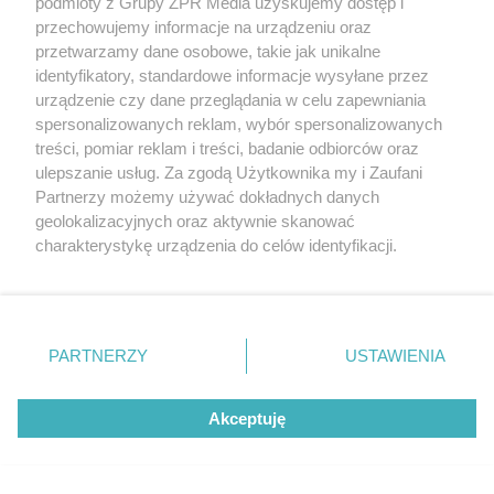
podmioty z Grupy ZPR Media uzyskujemy dostęp i
przechowujemy informacje na urządzeniu oraz
przetwarzamy dane osobowe, takie jak unikalne
identyfikatory, standardowe informacje wysyłane przez
urządzenie czy dane przeglądania w celu zapewniania
spersonalizowanych reklam, wybór spersonalizowanych
treści, pomiar reklam i treści, badanie odbiorców oraz
ulepszanie usług. Za zgodą Użytkownika my i Zaufani
Partnerzy możemy używać dokładnych danych
geolokalizacyjnych oraz aktywnie skanować
charakterystykę urządzenia do celów identyfikacji.
Ponieważ cenimy Twoją prywatność, prosimy o zgodę na
korzystanie z tych technologii poprzez kliknięcie
Żaden utwór zamieszczony w serwisie nie może być powielany i
rozpowszechniany lub dalej rozpowszechniany w jakikolwiek sposób (w
„Akceptuję”. Zgoda jest dobrowolna i zawsze możesz ją
tym także elektroniczny lub mechaniczny) na jakimkolwiek polu
zmienić/wycofać klikając przycisk ustawień prywatności
eksploatacji w jakiejkolwiek formie, włącznie z umieszczaniem w
PARTNERZY
USTAWIENIA
Internecie bez pisemnej zgody właściciela praw. Jakiekolwiek użycie lub
znajdujący się w lewym dolnym rogu strony
. Niektóre
wykorzystanie utworów w całości lub w części z naruszeniem prawa,
rodzaje przetwarzania danych nie wymagają zgody
tzn. bez właściwej zgody, jest zabronione pod groźbą kary i może być
Akceptuję
użytkownika, ale masz prawo sprzeciwić się takiemu
ścigane prawnie.
przetwarzaniu. Preferencje będą miały zastosowanie tylko
na tej witrynie.