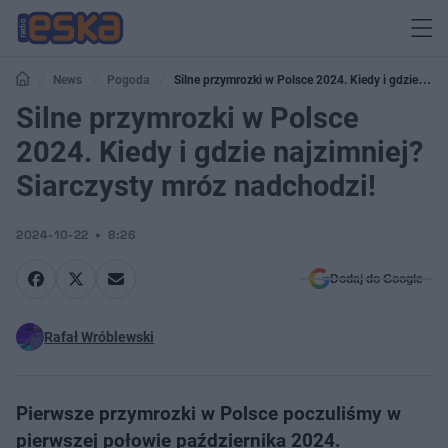
News
Pogoda
Silne przymrozki w Polsce 2024. Kiedy i gdzie
najzimniej? Siarczysty mróz nadchodzi!
Silne przymrozki w Polsce
2024. Kiedy i gdzie najzimniej?
Siarczysty mróz nadchodzi!
2024-10-22
8:26
Dodaj do Google
Rafał Wróblewski
Pierwsze przymrozki w Polsce poczuliśmy w
pierwszej połowie października 2024.