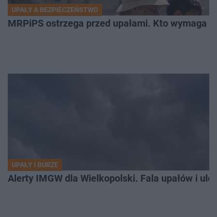
UPAŁY A BEZPIECZEŃSTWO
MRPiPS ostrzega przed upałami. Kto wymaga sz
UPAŁY I BURZE
Alerty IMGW dla Wielkopolski. Fala upałów i ule