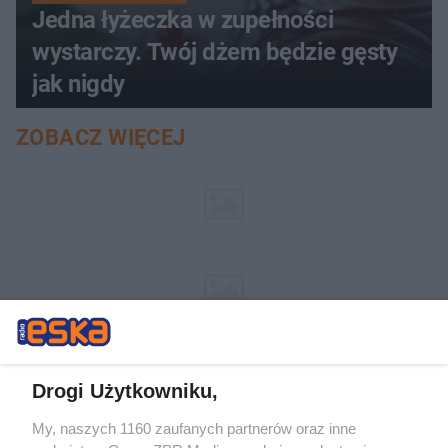
Jedna łyżeczka w zupełności
wystarczy. Twój dżem będzie gęsty
jak nigdy
ZOBACZ WIĘCEJ
Drogi Użytkowniku,
My, naszych 1160 zaufanych partnerów oraz inne