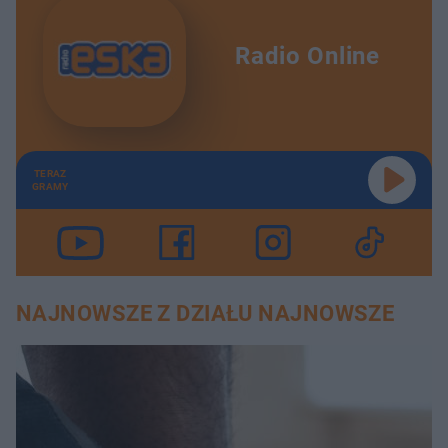
Radio Online
TERAZ
GRAMY
NAJNOWSZE Z DZIAŁU NAJNOWSZE