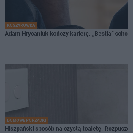
KOSZYKÓWKA
Adam Hrycaniuk kończy karierę. „Bestia” schodzi
DOMOWE PORZĄDKI
Hiszpański sposób na czystą toaletę. Rozpuszcz