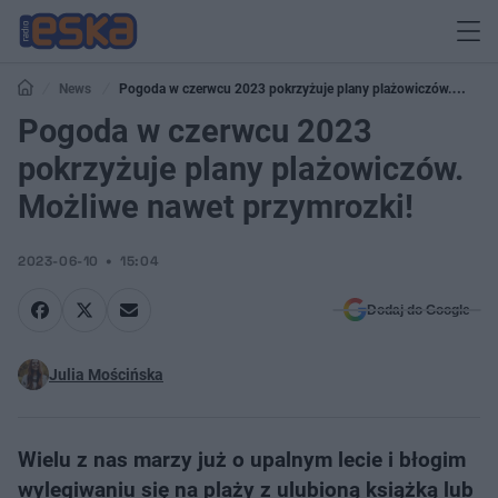
News
Pogoda w czerwcu 2023 pokrzyżuje plany plażowiczów.
Możliwe nawet przymrozki!
Pogoda w czerwcu 2023
pokrzyżuje plany plażowiczów.
Możliwe nawet przymrozki!
2023-06-10
15:04
Dodaj do Google
Julia Mościńska
Wielu z nas marzy już o upalnym lecie i błogim
wylegiwaniu się na plaży z ulubioną książką lub