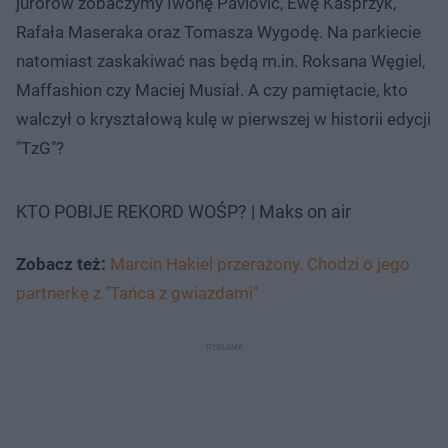
jurorów zobaczymy Iwonę Pavlović, Ewę Kasprzyk,
Rafała Maseraka oraz Tomasza Wygodę. Na parkiecie
natomiast zaskakiwać nas będą m.in. Roksana Węgiel,
Maffashion czy Maciej Musiał. A czy pamiętacie, kto
walczył o kryształową kulę w pierwszej w historii edycji
"TzG"?
KTO POBIJE REKORD WOŚP? | Maks on air
Zobacz też:
Marcin Hakiel przerażony. Chodzi o jego
partnerkę z "Tańca z gwiazdami"