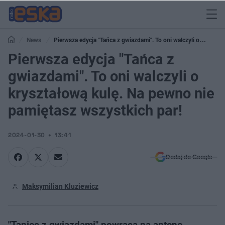
News
Pierwsza edycja "Tańca z gwiazdami". To oni walczyli o
kryształową kulę. Na pewno nie pamiętasz wszystkich par!
Pierwsza edycja "Tańca z
gwiazdami". To oni walczyli o
kryształową kulę. Na pewno nie
pamiętasz wszystkich par!
2024-01-30
13:41
Dodaj do Google
Maksymilian Kluziewicz
"Taniec z gwiazdami" powraca na antenę