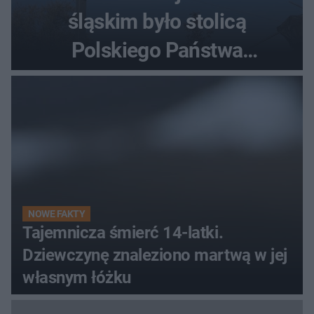
śląskim było stolicą
Polskiego Państwa
Podziemnego. Dziś zna je
każdy pielgrzym
NOWE FAKTY
Tajemnicza śmierć 14-latki.
Dziewczynę znaleziono martwą w jej
własnym łóżku