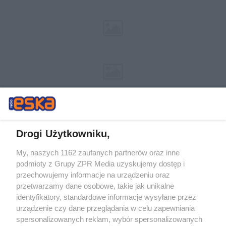
Drogi Użytkowniku,
My, naszych 1162 zaufanych partnerów oraz inne
Żaden utwór zamieszczony w serwisie nie może być powielany i
podmioty z Grupy ZPR Media uzyskujemy dostęp i
rozpowszechniany lub dalej rozpowszechniany w jakikolwiek sposób (w
przechowujemy informacje na urządzeniu oraz
tym także elektroniczny lub mechaniczny) na jakimkolwiek polu
eksploatacji w jakiejkolwiek formie, włącznie z umieszczaniem w
przetwarzamy dane osobowe, takie jak unikalne
Internecie bez pisemnej zgody właściciela praw. Jakiekolwiek użycie lub
identyfikatory, standardowe informacje wysyłane przez
wykorzystanie utworów w całości lub w części z naruszeniem prawa,
tzn. bez właściwej zgody, jest zabronione pod groźbą kary i może być
urządzenie czy dane przeglądania w celu zapewniania
ścigane prawnie.
spersonalizowanych reklam, wybór spersonalizowanych