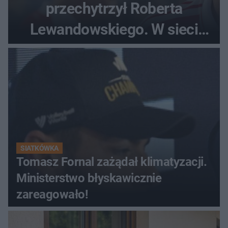
przechytrzył Roberta
Lewandowskiego. W sieci
krąży wideo z tego pojedynku
SIATKÓWKA
Tomasz Fornal zażądał klimatyzacji.
Ministerstwo błyskawicznie
zareagowało!