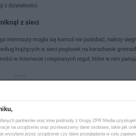
i z działalności.
niknął z sieci
o internauty mogła się komuś nie podobać, należy sięg
Według krążących w sieci pogłosek na karachanie gromad
ści w Internecie i niepisanych reguł, które w nim panuj
niku,
fanych partnerów oraz inne podmioty z Grupy ZPR Media uzyskujem
cje na urządzeniu oraz przetwarzamy dane osobowe, takie jak unika
je wysyłane przez urządzenie czy dane przeglądania w celu zapewn