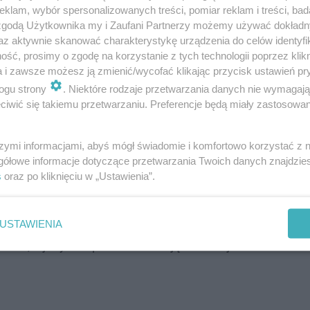
klam, wybór spersonalizowanych treści, pomiar reklam i treści, bad
 zgodą Użytkownika my i Zaufani Partnerzy możemy używać dokład
az aktywnie skanować charakterystykę urządzenia do celów identyfi
ść, prosimy o zgodę na korzystanie z tych technologii poprzez klikn
a i zawsze możesz ją zmienić/wycofać klikając przycisk ustawień pr
 miało przeszkadzać to, że Pastolektor brał ogólnodostęp
ogu strony
. Niektóre rodzaje przetwarzania danych nie wymagaj
dując swoją popularność w sieci w oparciu o czyjąś pracę
iwić się takiemu przetwarzaniu. Preferencje będą miały zastosowanie
ła pochodzić z serwisu karachan.org i w ten sposób zos
szymi informacjami, abyś mógł świadomie i komfortowo korzystać z
gółowe informacje dotyczące przetwarzania Twoich danych znajdzi
nym), co stoi w sprzeczności z zasadą, że "co powstało
s
oraz po kliknięciu w „Ustawienia”.
 za wręcz aktorskie umiejętności czytania past. Nie zgadz
USTAWIENIA
zości, a jedynie upowszechniał ją w łatwej do odbioru fo