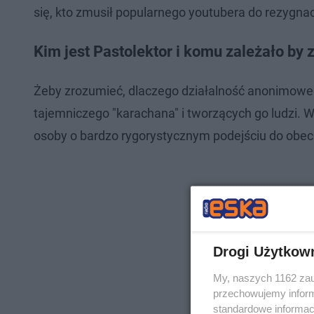
się, kto zmusił popularnego youtubera do rezygnacj
Kim jest Pastolektor i komu zależało by z
Żeby zrozumieć, dlaczego działalność anonimoweg
tajemniczego "karachana" i tworzących go ludzi. 
osoby o bardzo rygorystycznym podejściu do obecno
Drogi Użytkow
My, naszych 1162 zau
przechowujemy informa
standardowe informac