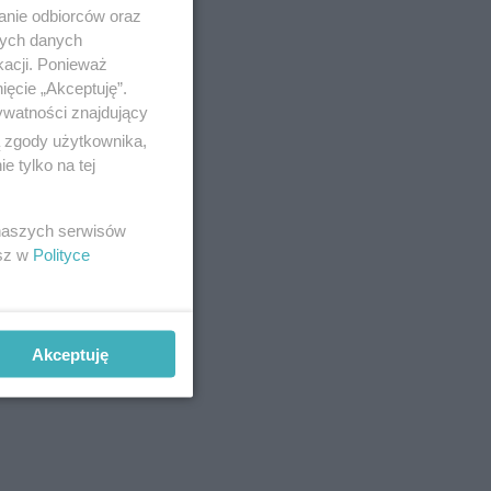
anie odbiorców oraz
nych danych
kacji. Ponieważ
ięcie „Akceptuję”.
ywatności znajdujący
ne teksty
ą zgody użytkownika,
...
 tylko na tej
tać
 naszych serwisów
esz w
Polityce
 na
ają się z
Akceptuję
rmie.