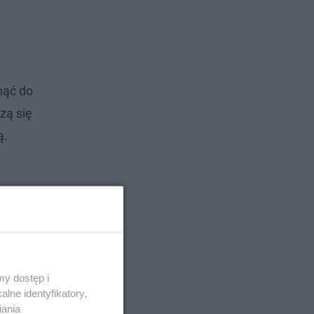
nąć do
zą się
ą.
y dostęp i
lne identyfikatory,
iania