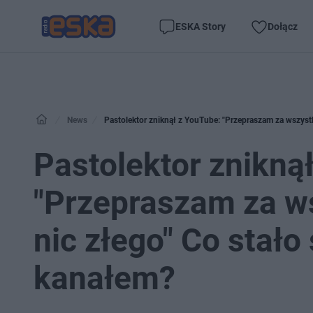
ESKA Story
Dołącz
News
Pastolektor zniknął z YouTube: "Przepraszam za wszystko
Pastolektor znikną
"Przepraszam za wsz
nic złego" Co stało
kanałem?