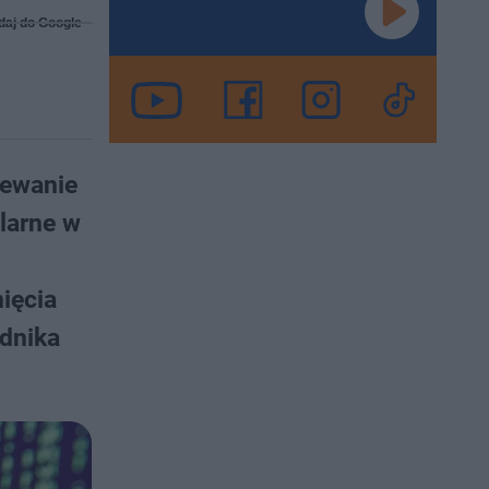
daj do Google
iewanie
larne w
nięcia
ednika