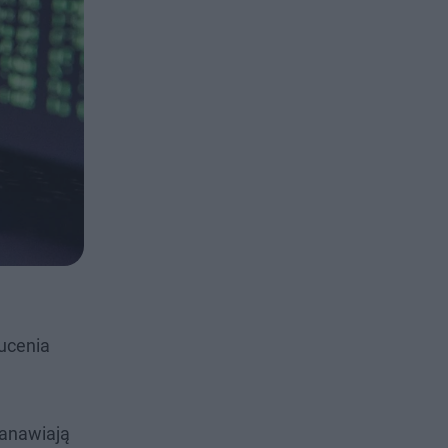
zucenia
tanawiają