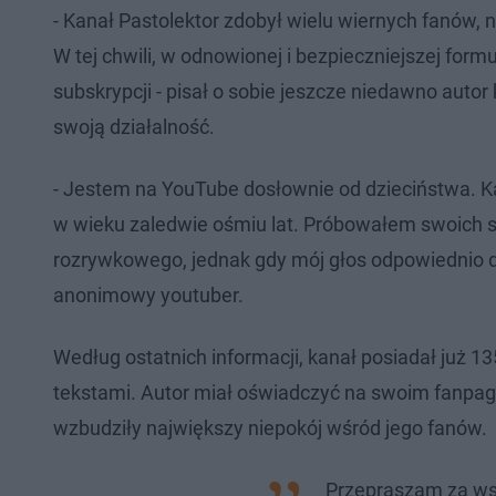
- Kanał Pastolektor zdobył wielu wiernych fanów,
W tej chwili, w odnowionej i bezpieczniejszej for
subskrypcji - pisał o sobie jeszcze niedawno autor
swoją działalność.
- Jestem na YouTube dosłownie od dzieciństwa. Ka
w wieku zaledwie ośmiu lat. Próbowałem swoich s
rozrywkowego, jednak gdy mój głos odpowiednio d
anonimowy youtuber.
Według ostatnich informacji, kanał posiadał już 1
tekstami. Autor miał oświadczyć na swoim fanpage
wzbudziły największy niepokój wśród jego fanów.
Przepraszam za wszy