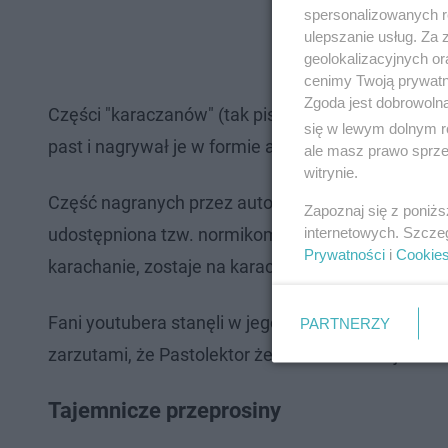
spersonalizowanych re
ulepszanie usług. Za
geolokalizacyjnych or
cenimy Twoją prywatno
Zgoda jest dobrowoln
Części "karaczanów" (tak piszą o nich internauci)
się w lewym dolnym r
past i nagrywał je w formie audycji, tym samym bu
ale masz prawo sprzec
witrynie.
Część nagranych przez autora kanału tekstów mog
Zapoznaj się z poniż
internetowych. Szcze
udostępniona tzw. normikom (czyli niewtajemniczo
Prywatności
i
Cookie
karachanie, zostaje na karachanie".
Fani youtubera stanęli w jego obronie, bo cenili go
PARTNERZY
zarzutami, że Pastolektor żerował na cudzej twórc
Tajemnicze przeprosiny