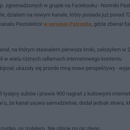
 np. zgromadzonych w grupie na Facebooku - Normiki Past
mule, działam na nowym kanale, który posiada już ponad 7
 kanału Pastolektor
w serwisie Patronite
, gdzie zbierał f
nał, na którym stawiałem pierwsze kroki, założyłem w 2
ił w wielu różnych odłamach internetowego kontentu
ojrzał, ukazały się przede mną nowe perspektywy - wyja
35 tysięcy subów i prawie 900 nagrań z kultowymi intern
'u, że kanał usuwa samodzielnie, dodał jednak słowa, k
stko, co zrobiłem. Nie róbcie mi nic złego,