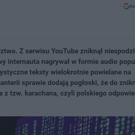
Do
ledztwo. Z serwisu YouTube zniknął niespodz
wy internauta nagrywał w formie audio popu
orystyczne teksty wielokrotnie powielane na
anterii sprawie dodają pogłoski, że do znik
ie z tzw. karachana, czyli polskiego odpowi