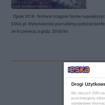
Autor: Archiwum serwisu
Opole 2018 - festiwal ściągnie fanów największyc
ESKA.pl. Wykonawców poznaliśmy podczas konferen
że 8 czerwca, o godz. 20:00 ko
Drogi Użytkow
My, naszych 1160 zau
przechowujemy informa
standardowe informac