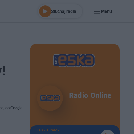
Słuchaj radia
Menu
!
Radio Online
daj do Google
TERAZ GRAMY