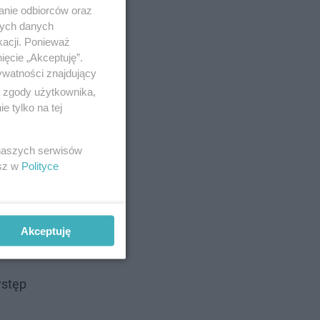
anie odbiorców oraz
nych danych
kacji. Ponieważ
ięcie „Akceptuję”.
ywatności znajdujący
ą zgody użytkownika,
 tylko na tej
 naszych serwisów
 Każda z
esz w
Polityce
ak i rapu!
Akceptuję
ystęp