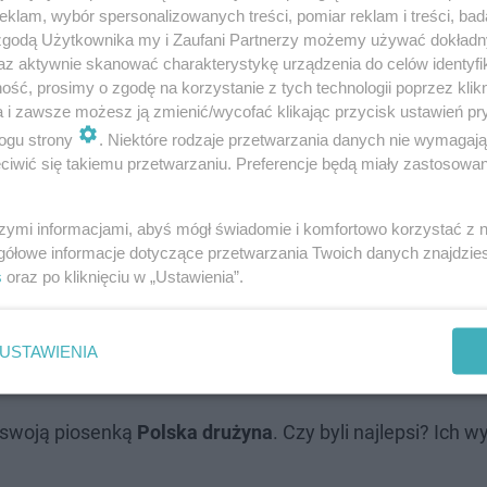
klam, wybór spersonalizowanych treści, pomiar reklam i treści, bad
 zgodą Użytkownika my i Zaufani Partnerzy możemy używać dokład
az aktywnie skanować charakterystykę urządzenia do celów identyfi
ść, prosimy o zgodę na korzystanie z tych technologii poprzez klikn
a i zawsze możesz ją zmienić/wycofać klikając przycisk ustawień pr
ogu strony
. Niektóre rodzaje przetwarzania danych nie wymagaj
iwić się takiemu przetwarzaniu. Preferencje będą miały zastosowanie
szymi informacjami, abyś mógł świadomie i komfortowo korzystać z
ić własny hit, który zagrzewać będzie naszych piłkarzy.
gółowe informacje dotyczące przetwarzania Twoich danych znajdzi
u i mogliśmy posłuchać zarówno kompozycji rockowych, j
s
oraz po kliknięciu w „Ustawienia”.
wicz
.
USTAWIENIA
swoją piosenką
Polska drużyna
. Czy byli najlepsi? Ich w