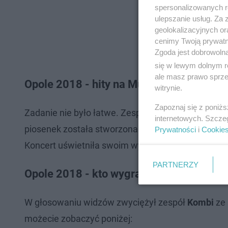
spersonalizowanych re
ulepszanie usług. Za
geolokalizacyjnych or
cenimy Twoją prywatno
Zgoda jest dobrowoln
się w lewym dolnym r
ale masz prawo sprzec
Opole 2018 - hity na Mundial
witrynie.
Zapoznaj się z poniż
Zadanie nie było łatwe. Zespoły musiały przedstaw
internetowych. Szcze
piosenek została stworzona w zupełnie innym styl
Prywatności
i
Cookie
Koncert uświetniła swoim występem
Maryla Rodo
PARTNERZY
Opole 2018 - kto wygrał w głosowaniu?
W głosowaniu widzów zwyciężył zespół
Kombi
ze 
możecie zobaczyć poniżej: