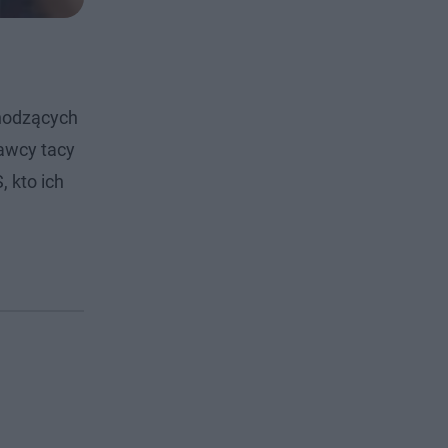
chodzących
awcy tacy
, kto ich