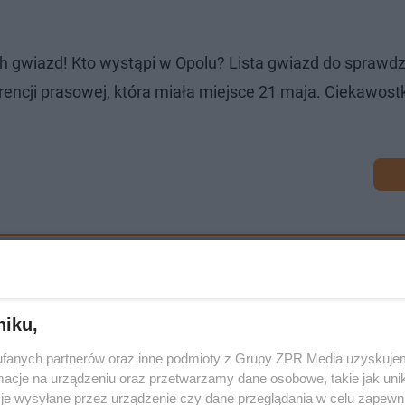
h gwiazd! Kto wystąpi w Opolu? Lista gwiazd do sprawd
cji prasowej, która miała miejsce 21 maja. Ciekawostką
niku,
fanych partnerów oraz inne podmioty z Grupy ZPR Media uzyskujem
cje na urządzeniu oraz przetwarzamy dane osobowe, takie jak unika
je wysyłane przez urządzenie czy dane przeglądania w celu zapewn