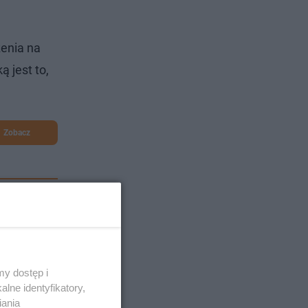
zenia na
 jest to,
Zobacz
y dostęp i
lne identyfikatory,
iania