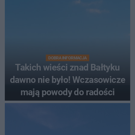
DOBRA INFORMACJA
Takich wieści znad Bałtyku
dawno nie było! Wczasowicze
mają powody do radości