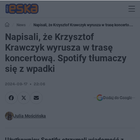
News
Napisali, że Krzysztof Krawczyk wyrusza w trasę koncertową.
Spotify tłumaczy się z wpadki
Napisali, że Krzysztof
Krawczyk wyrusza w trasę
koncertową. Spotify tłumaczy
się z wpadki
2024-09-17
22:06
Dodaj do Google
Julia Mościńska
Użytkownicy Spotify otrzymali wiadomość z