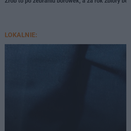
Zrób to po zebraniu borówek, a za rok zbiory będ
LOKALNIE: