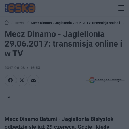
News
Mecz Dinamo - Jagiellonia 29.06.2017: transmisja online i w
TV
Mecz Dinamo - Jagiellonia
29.06.2017: transmisja online i
w TV
2017-06-28
16:53
Dodaj do Google
Mecz Dinamo Batumi - Jagiellonia Białystok
odbędzie się już 29 czerwca. Gdzie i kiedy