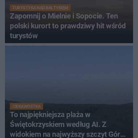
TURYSTYKA NAD BAŁTYKIEM
Zapomnij o Mielnie i Sopocie. Ten
polski kurort to prawdziwy hit wśród
turystów
CIEKAWOSTKA
To najpiękniejsza plaża w
Świętokrzyskiem według AI. Z
widokiem na najwyższy szczyt Gór