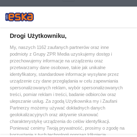
Drogi Użytkowniku,
My, naszych 1162 zaufanych partnerów oraz inne
Żaden utwór zamieszczony w serwisie nie może być powielany i
podmioty z Grupy ZPR Media uzyskujemy dostęp i
rozpowszechniany lub dalej rozpowszechniany w jakikolwiek sposób (w
tym także elektroniczny lub mechaniczny) na jakimkolwiek polu
przechowujemy informacje na urządzeniu oraz
eksploatacji w jakiejkolwiek formie, włącznie z umieszczaniem w Internecie
przetwarzamy dane osobowe, takie jak unikalne
bez pisemnej zgody właściciela praw. Jakiekolwiek użycie lub
wykorzystanie utworów w całości lub w części z naruszeniem prawa, tzn.
identyfikatory, standardowe informacje wysyłane przez
bez właściwej zgody, jest zabronione pod groźbą kary i może być ścigane
urządzenie czy dane przeglądania w celu zapewniania
prawnie.
spersonalizowanych reklam, wybór spersonalizowanych
treści, pomiar reklam i treści, badanie odbiorców oraz
ulepszanie usług. Za zgodą Użytkownika my i Zaufani
Partnerzy możemy używać dokładnych danych
geolokalizacyjnych oraz aktywnie skanować
charakterystykę urządzenia do celów identyfikacji.
O nas
Ponieważ cenimy Twoją prywatność, prosimy o zgodę na
korzystanie z tych technologii poprzez kliknięcie