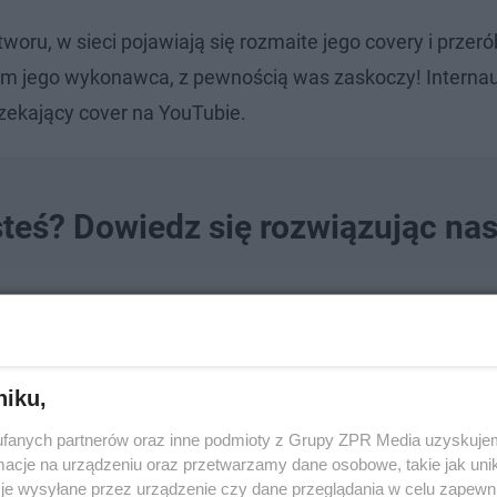
tworu, w sieci pojawiają się rozmaite jego covery i przeró
sam jego wykonawca, z pewnością was zaskoczy! Internau
rzekający cover na YouTubie.
teś? Dowiedz się rozwiązując na
niku,
fanych partnerów oraz inne podmioty z Grupy ZPR Media uzyskujem
cje na urządzeniu oraz przetwarzamy dane osobowe, takie jak unika
je wysyłane przez urządzenie czy dane przeglądania w celu zapewn