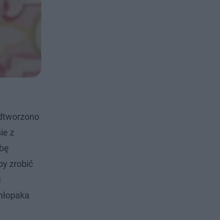
odtworzono
ie z
obę
by zrobić
ł
chłopaka