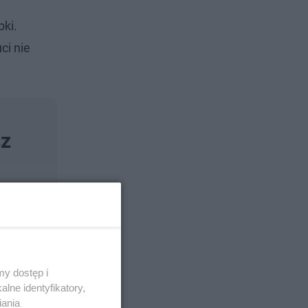
bki.
ci nie
sz
y dostęp i
lne identyfikatory,
iania