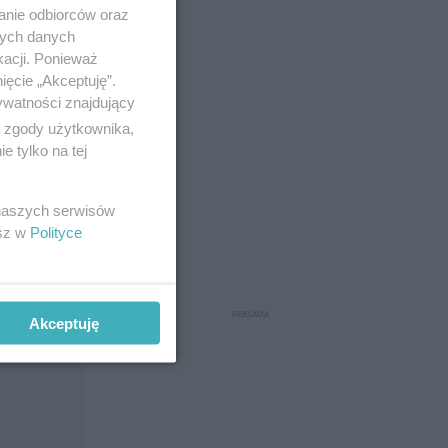
anie odbiorców oraz
nych danych
kacji. Ponieważ
ięcie „Akceptuję”.
ywatności znajdujący
ą zgody użytkownika,
 tylko na tej
 naszych serwisów
esz w
Polityce
Akceptuję