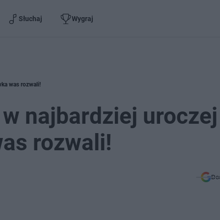
Słuchaj
Wygraj
wka was rozwali!
 w najbardziej uroczej
as rozwali!
Do