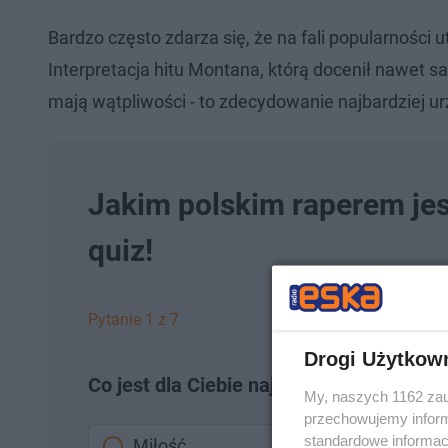
Bardzo często zdarza się, że na fali popularności u
Interpretacja hitu Montana, którą docenił nawet 
mają wątpliwości - to zdecydowanie najbardziej u
Jakim polskim raperem jes
quiz!
Pytanie 1 z 7
Drogi Użytkow
Co jest dla Ciebie najważniejsze?
My, naszych 1162 zau
przechowujemy informa
standardowe informac
Miłość