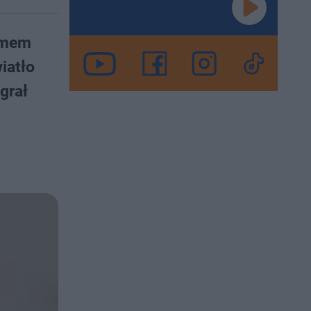
nimem
iatło
grał