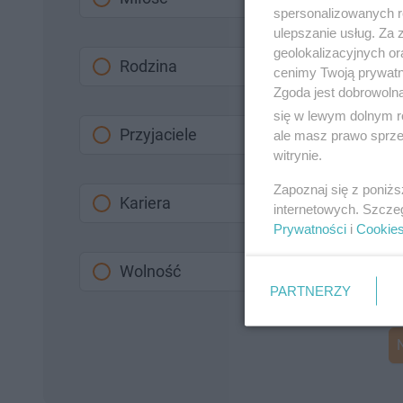
spersonalizowanych re
ulepszanie usług. Za
geolokalizacyjnych or
Rodzina
cenimy Twoją prywatno
Zgoda jest dobrowoln
się w lewym dolnym r
Przyjaciele
ale masz prawo sprzec
witrynie.
Zapoznaj się z poniż
Kariera
internetowych. Szcze
Prywatności
i
Cookie
Wolność
PARTNERZY