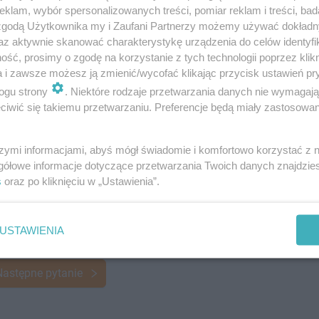
klam, wybór spersonalizowanych treści, pomiar reklam i treści, bad
 zgodą Użytkownika my i Zaufani Partnerzy możemy używać dokład
az aktywnie skanować charakterystykę urządzenia do celów identyfi
ść, prosimy o zgodę na korzystanie z tych technologii poprzez klikn
a i zawsze możesz ją zmienić/wycofać klikając przycisk ustawień pr
ogu strony
. Niektóre rodzaje przetwarzania danych nie wymagaj
iwić się takiemu przetwarzaniu. Preferencje będą miały zastosowanie
szymi informacjami, abyś mógł świadomie i komfortowo korzystać z
gółowe informacje dotyczące przetwarzania Twoich danych znajdzi
s
oraz po kliknięciu w „Ustawienia”.
USTAWIENIA
Następne pytanie