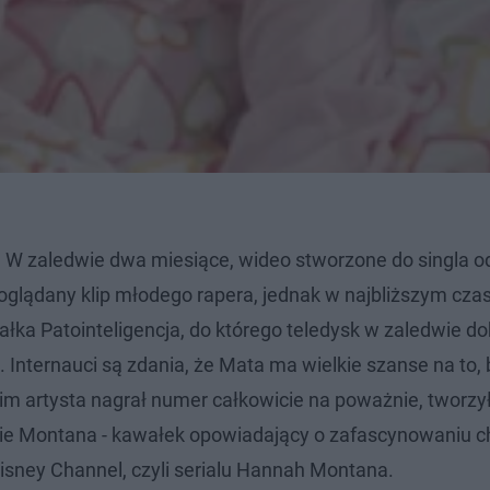
u. W zaledwie dwa miesiące, wideo stworzone do singla 
 oglądany klip młodego rapera, jednak w najbliższym czas
łka Patointeligencja, do którego teledysk w zaledwie d
 Internauci są zdania, że Mata ma wielkie szanse na to, 
m artysta nagrał numer całkowicie na poważnie, tworzy
nie Montana - kawałek opowiadający o zafascynowaniu 
Disney Channel, czyli serialu Hannah Montana.