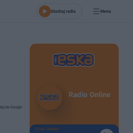
Słuchaj radia
Menu
Radio Online
daj do Google
TERAZ GRAMY