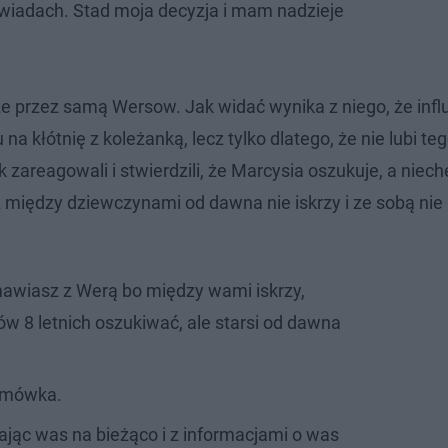
wiadach. Stad moja decyzja i mam nadzieje
e przez samą Wersow. Jak widać wynika z niego, że inf
na kłótnię z koleżanką, lecz tylko dlatego, że nie lubi te
k zareagowali i stwierdzili, że Marcysia oszukuje, a niech
iż między dziewczynami od dawna nie iskrzy i ze sobą nie
zmawiasz z Werą bo między wami iskrzy,
w 8 letnich oszukiwać, ale starsi od dawna
ymówka.
ądając was na bieżąco i z informacjami o was