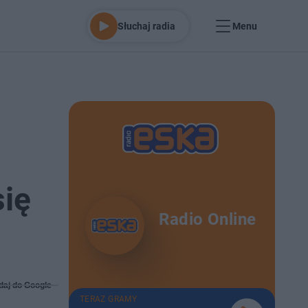
Słuchaj radia
Menu
się
Radio Online
daj do Google
TERAZ GRAMY