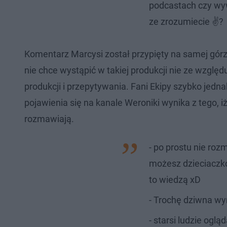
podcastach czy wy
ze zrozumiecie ✌?
Komentarz Marcysi został przypięty na samej górz
nie chce wystąpić w takiej produkcji nie ze względu 
produkcji i przepytywania. Fani Ekipy szybko jedna
pojawienia się na kanale Weroniki wynika z tego, 
rozmawiają.
- po prostu nie ro
możesz dzieciaczkó
to wiedzą xD
- Trochę dziwna w
- starsi ludzie ogl