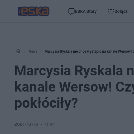
ESKA Story
Dołącz
News
Marcysia Ryskala nie chce wystąpić na kanale Wersow! C
Marcysia Ryskala n
kanale Wersow! Czy
pokłóciły?
2021-10-13
11:41