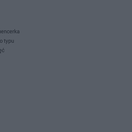
luencerka
go typu
ęć