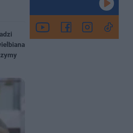
adzi
wielbiana
aczymy