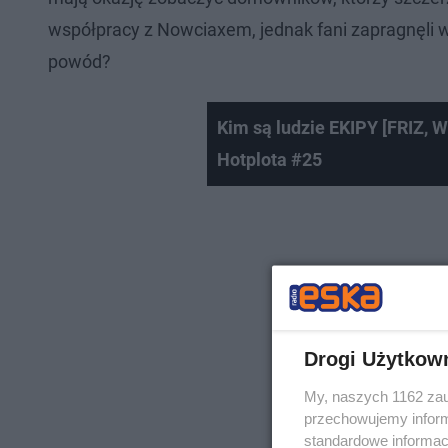
współpracy z Nowciaxem, jednak fani zapragnęli w 
powód?
Kim są ludzie EKIPY [FRIZ,
Hotplota #25
Drogi Użytkow
My, naszych 1162 zau
przechowujemy informa
standardowe informac