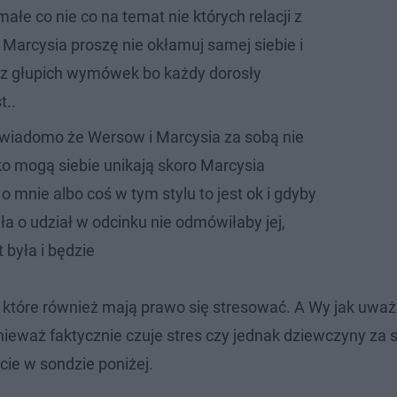
łe co nie co na temat nie których relacji z
 Marcysia proszę nie okłamuj samej siebie i
pisz głupich wymówek bo każdy dorosły
t..
ś wiadomo że Wersow i Marcysia za sobą nie
lko mogą siebie unikają skoro Marcysia
 mnie albo coś w tym stylu to jest ok i gdyby
iła o udział w odcinku nie odmówiłaby jej,
 była i będzie
, które również mają prawo się stresować. A Wy jak uważ
ieważ faktycznie czuje stres czy jednak dziewczyny za 
cie w sondzie poniżej.