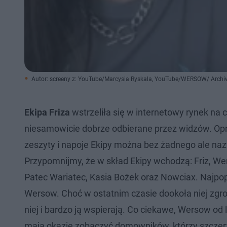
Autor: screeny z: YouTube/Marcysia Ryskala, YouTube/WERSOW/ Arch
Ekipa Friza
wstrzeliła się w internetowy rynek na c
niesamowicie dobrze odbierane przez widzów. Oprócz
zeszyty i napoje Ekipy można bez żadnego ale 
Przypomnijmy, że w skład Ekipy wchodzą: Friz, We
Patec Wariatec, Kasia Bożek oraz Nowciax. Najpop
Wersow. Choć w ostatnim czasie dookoła niej zgroma
niej i bardzo ją wspierają. Co ciekawe, Wersow od l
mają okazję zobaczyć domowników, którzy szczerz