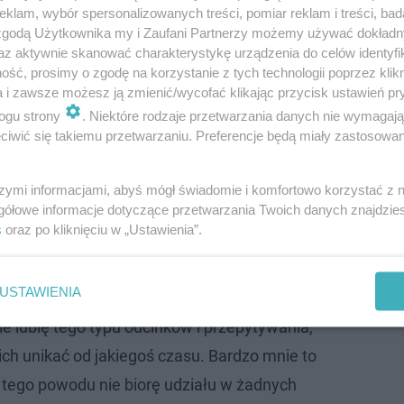
klam, wybór spersonalizowanych treści, pomiar reklam i treści, bad
 zgodą Użytkownika my i Zaufani Partnerzy możemy używać dokład
az aktywnie skanować charakterystykę urządzenia do celów identyfi
ść, prosimy o zgodę na korzystanie z tych technologii poprzez klikn
a i zawsze możesz ją zmienić/wycofać klikając przycisk ustawień pr
ogu strony
. Niektóre rodzaje przetwarzania danych nie wymagaj
zystko przez odświeżoną serię na kanale Wersow 'Czy to
iwić się takiemu przetwarzaniu. Preferencje będą miały zastosowanie
wód? Dlaczego Marcysia Ryskala nie chce wystąpić na kana
y? Pod najnowszym filmem na kanale Wersow, swój głos z
szymi informacjami, abyś mógł świadomie i komfortowo korzystać z
gółowe informacje dotyczące przetwarzania Twoich danych znajdzi
 że nie chce pojawić się w tej serii i podała swój powód:
s
oraz po kliknięciu w „Ustawienia”.
e wielu z Was czeka na odcinek ‚czy to
USTAWIENIA
udziałem, ale muszę Was zasmucić bo raczej
Nie lubię tego typu odcinków i przepytywania,
ich unikać od jakiegoś czasu. Bardzo mnie to
z tego powodu nie biorę udziału w żadnych