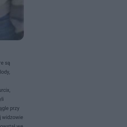
re są
lody,
rcix,
li
ągle przy
ej widzowie
powstał we