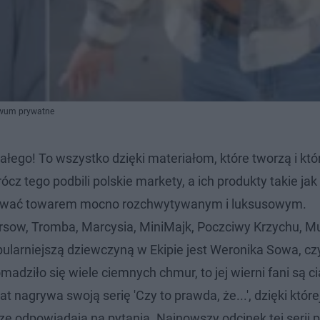
iwum prywatne
ałego! To wszystko dzięki materiałom, które tworzą i któ
 tego podbili polskie markety, a ich produkty takie jak 
nazwać towarem mocno rozchwytywanym i luksusowym.
rsow, Tromba, Marcysia, MiniMajk, Poczciwy Krzychu, Mu
ularniejszą dziewczyną w Ekipie jest Weronika Sowa, czy
dziło się wiele ciemnych chmur, to jej wierni fani są ci
at nagrywa swoją serię 'Czy to prawda, że...', dzięki któr
e odpowiadają na pytania. Najnowszy odcinek tej serii 