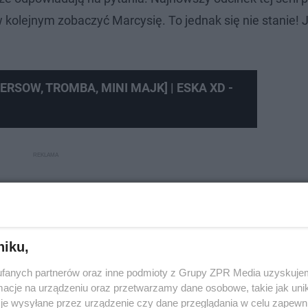
kolejnym zobaczyć Marcysię. To jednak się nie stanie! J
 WERSOW, TROMBA, MINI MAJK] | ESKA XD -
niku,
fanych partnerów oraz inne podmioty z Grupy ZPR Media uzyskujem
cje na urządzeniu oraz przetwarzamy dane osobowe, takie jak unika
je wysyłane przez urządzenie czy dane przeglądania w celu zapewn