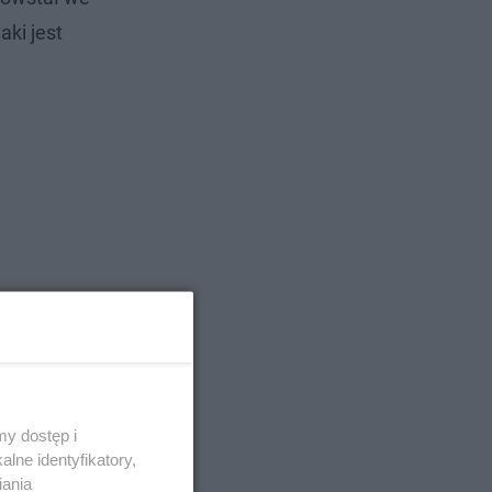
aki jest
y dostęp i
lne identyfikatory,
iania