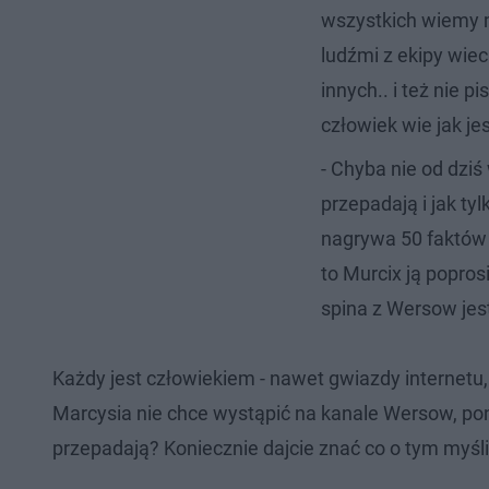
wszystkich wiemy ma
ludźmi z ekipy wiec
innych.. i też nie 
człowiek wie jak jes
- Chyba nie od dzi
przepadają i jak ty
nagrywa 50 faktów o
to Murcix ją popros
spina z Wersow jest
Każdy jest człowiekiem - nawet gwiazdy internetu
Marcysia nie chce wystąpić na kanale Wersow, pon
przepadają? Koniecznie dajcie znać co o tym myśli