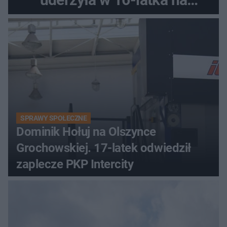
skuterze
SPRAWY SPOŁECZNE
Dominik Hołuj na Olszynce
Grochowskiej. 17-latek odwiedził
zaplecze PKP Intercity