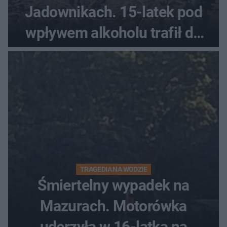
Jadownikach. 15-latek pod
wpływem alkoholu trafił do
szpitala
TRAGEDIA NA WODZIE
Śmiertelny wypadek na
Mazurach. Motorówka
uderzyła w 16-latka na