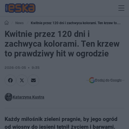
News
Kwitnie przez 120 dni i zachwyca kolorami. Ten krzew to
prawdziwy hit w ogrodzie
Kwitnie przez 120 dni i
zachwyca kolorami. Ten krzew
to prawdziwy hit w ogrodzie
2026-05-05
9:35
Dodaj do Google
Katarzyna Kustra
Każdy miłośnik zieleni pragnie, by jego ogród
od wiosny do jesieni tętnił życiem i barwami.