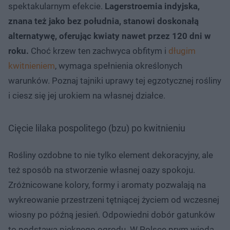
spektakularnym efekcie.
Lagerstroemia indyjska,
znana też jako bez południa, stanowi doskonałą
alternatywę, oferując kwiaty nawet przez 120 dni w
roku.
Choć krzew ten zachwyca obfitym i
długim
kwitnieniem
, wymaga spełnienia określonych
warunków. Poznaj tajniki uprawy tej egzotycznej rośliny
i ciesz się jej urokiem na własnej działce.
Cięcie lilaka pospolitego (bzu) po kwitnieniu
Rośliny ozdobne to nie tylko element dekoracyjny, ale
też sposób na stworzenie własnej oazy spokoju.
Zróżnicowane kolory, formy i aromaty pozwalają na
wykreowanie przestrzeni tętniącej życiem od wczesnej
wiosny po późną jesień. Odpowiedni dobór gatunków
to podstawa pięknego ogrodu. W Polsce prym wiodą