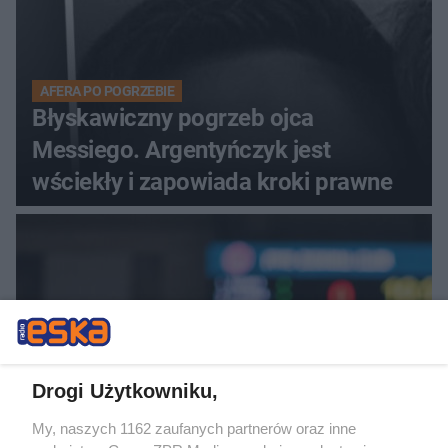
AFERA PO POGRZEBIE
Błyskawiczny pogrzeb ojca
Messiego. Argentyńczyk jest
wściekły i zapowiada kroki prawne
Drogi Użytkowniku,
My, naszych 1162 zaufanych partnerów oraz inne
KOSZYKÓWKA KOBIET