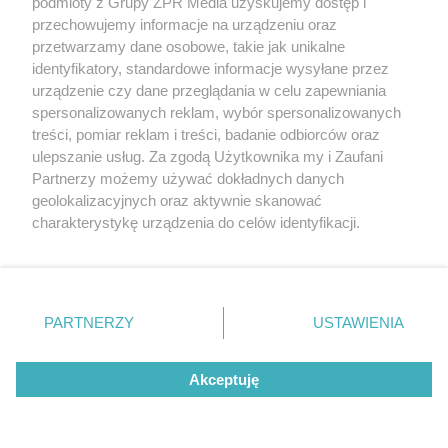
podmioty z Grupy ZPR Media uzyskujemy dostęp i
Rekord w lidze WNBA. Kto rzucił
przechowujemy informacje na urządzeniu oraz
przetwarzamy dane osobowe, takie jak unikalne
najwięcej trójek
identyfikatory, standardowe informacje wysyłane przez
urządzenie czy dane przeglądania w celu zapewniania
ZOBACZ WIĘCEJ
spersonalizowanych reklam, wybór spersonalizowanych
treści, pomiar reklam i treści, badanie odbiorców oraz
ulepszanie usług. Za zgodą Użytkownika my i Zaufani
Partnerzy możemy używać dokładnych danych
geolokalizacyjnych oraz aktywnie skanować
charakterystykę urządzenia do celów identyfikacji.
Ponieważ cenimy Twoją prywatność, prosimy o zgodę na
korzystanie z tych technologii poprzez kliknięcie
„Akceptuję”. Zgoda jest dobrowolna i zawsze możesz ją
zmienić/wycofać klikając przycisk ustawień prywatności
PARTNERZY
USTAWIENIA
znajdujący się w lewym dolnym rogu strony
. Niektóre
rodzaje przetwarzania danych nie wymagają zgody
Akceptuję
użytkownika, ale masz prawo sprzeciwić się takiemu
przetwarzaniu. Preferencje będą miały zastosowanie tylko
na tej witrynie.