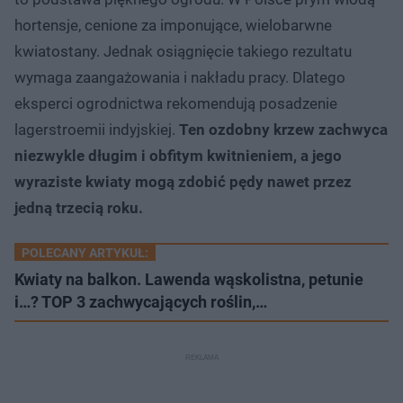
hortensje, cenione za imponujące, wielobarwne
kwiatostany. Jednak osiągnięcie takiego rezultatu
wymaga zaangażowania i nakładu pracy. Dlatego
eksperci ogrodnictwa rekomendują posadzenie
lagerstroemii indyjskiej.
Ten ozdobny krzew zachwyca
niezwykle długim i obfitym kwitnieniem, a jego
wyraziste kwiaty mogą zdobić pędy nawet przez
jedną trzecią roku.
POLECANY ARTYKUŁ:
Kwiaty na balkon. Lawenda wąskolistna, petunie
i…? TOP 3 zachwycających roślin,…