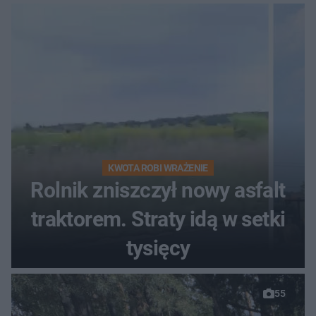
zgłosił
KWOTA ROBI WRAŻENIE
Rolnik zniszczył nowy asfalt
traktorem. Straty idą w setki
tysięcy
55