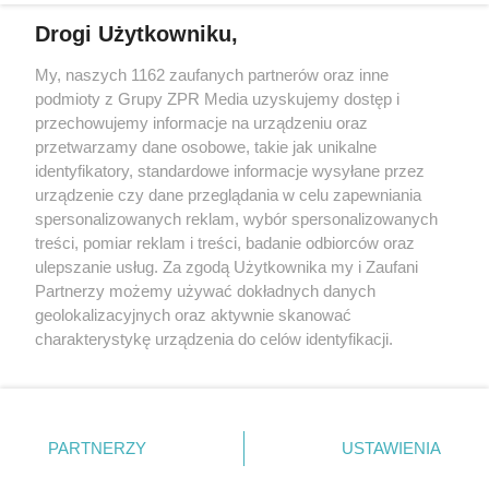
Drogi Użytkowniku,
My, naszych 1162 zaufanych partnerów oraz inne
Żaden utwór zamieszczony w serwisie nie może być powielany i
podmioty z Grupy ZPR Media uzyskujemy dostęp i
rozpowszechniany lub dalej rozpowszechniany w jakikolwiek sposób (w
przechowujemy informacje na urządzeniu oraz
tym także elektroniczny lub mechaniczny) na jakimkolwiek polu
eksploatacji w jakiejkolwiek formie, włącznie z umieszczaniem w
przetwarzamy dane osobowe, takie jak unikalne
Internecie bez pisemnej zgody właściciela praw. Jakiekolwiek użycie lub
identyfikatory, standardowe informacje wysyłane przez
wykorzystanie utworów w całości lub w części z naruszeniem prawa,
tzn. bez właściwej zgody, jest zabronione pod groźbą kary i może być
urządzenie czy dane przeglądania w celu zapewniania
ścigane prawnie.
spersonalizowanych reklam, wybór spersonalizowanych
treści, pomiar reklam i treści, badanie odbiorców oraz
ulepszanie usług. Za zgodą Użytkownika my i Zaufani
Partnerzy możemy używać dokładnych danych
geolokalizacyjnych oraz aktywnie skanować
charakterystykę urządzenia do celów identyfikacji.
Ponieważ cenimy Twoją prywatność, prosimy o zgodę na
O nas
korzystanie z tych technologii poprzez kliknięcie
Informacje prawne
„Akceptuję”. Zgoda jest dobrowolna i zawsze możesz ją
zmienić/wycofać klikając przycisk ustawień prywatności
PARTNERZY
USTAWIENIA
Nasze serwisy
znajdujący się w lewym dolnym rogu strony
. Niektóre
rodzaje przetwarzania danych nie wymagają zgody