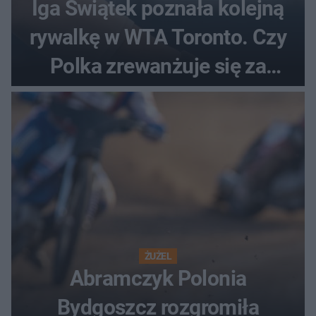
Iga Świątek poznała kolejną
rywalkę w WTA Toronto. Czy
Polka zrewanżuje się za
ostatnią porażkę?
ŻUŻEL
Abramczyk Polonia
Bydgoszcz rozgromiła