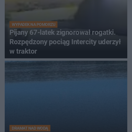
WYPADEK NA POMORZU
Pijany 67-latek zignorował rogatki.
Rozpędzony pociąg Intercity uderzył
w traktor
DRAMAT NAD WODĄ