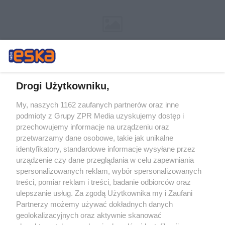
Drogi Użytkowniku,
My, naszych 1162 zaufanych partnerów oraz inne
Żaden utwór zamieszczony w serwisie nie może być powielany i
podmioty z Grupy ZPR Media uzyskujemy dostęp i
rozpowszechniany lub dalej rozpowszechniany w jakikolwiek sposób (w
przechowujemy informacje na urządzeniu oraz
tym także elektroniczny lub mechaniczny) na jakimkolwiek polu
eksploatacji w jakiejkolwiek formie, włącznie z umieszczaniem w
przetwarzamy dane osobowe, takie jak unikalne
Internecie bez pisemnej zgody właściciela praw. Jakiekolwiek użycie lub
identyfikatory, standardowe informacje wysyłane przez
wykorzystanie utworów w całości lub w części z naruszeniem prawa,
tzn. bez właściwej zgody, jest zabronione pod groźbą kary i może być
urządzenie czy dane przeglądania w celu zapewniania
ścigane prawnie.
spersonalizowanych reklam, wybór spersonalizowanych
treści, pomiar reklam i treści, badanie odbiorców oraz
ulepszanie usług. Za zgodą Użytkownika my i Zaufani
Partnerzy możemy używać dokładnych danych
geolokalizacyjnych oraz aktywnie skanować