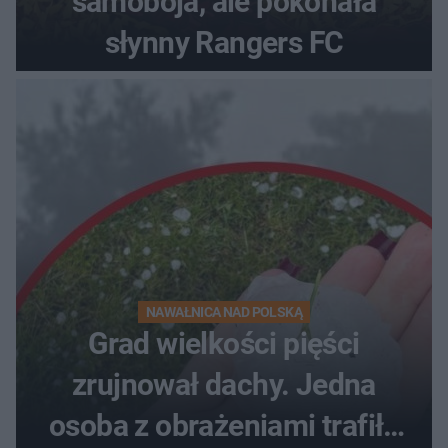
samobója, ale pokonała
słynny Rangers FC
NAWAŁNICA NAD POLSKĄ
Grad wielkości pięści
zrujnował dachy. Jedna
osoba z obrażeniami trafiła