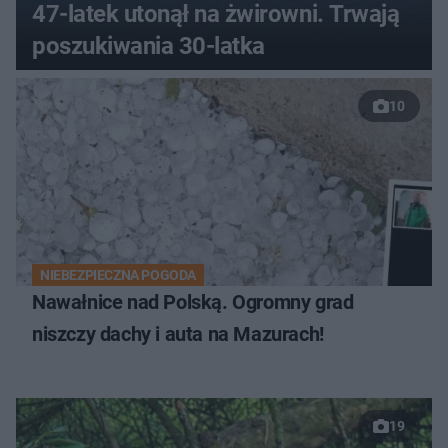
47-latek utonął na żwirowni. Trwają
poszukiwania 30-latka
10
NIEBEZPIECZNA POGODA
Nawałnice nad Polską. Ogromny grad
niszczy dachy i auta na Mazurach!
19