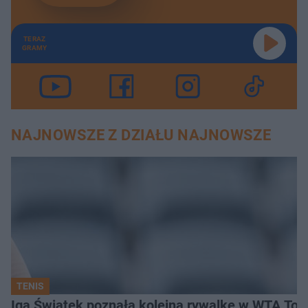
TERAZ
GRAMY
NAJNOWSZE Z DZIAŁU NAJNOWSZE
TENIS
Iga Świątek poznała kolejną rywalkę w WTA Toro