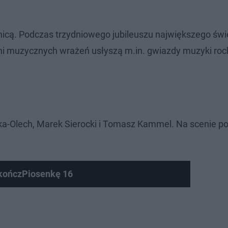
mnicą. Podczas trzydniowego jubileuszu największego świ
i muzycznych wrażeń usłyszą m.in. gwiazdy muzyki rock,
-Olech, Marek Sierocki i Tomasz Kammel. Na scenie po
kończPiosenkę 16