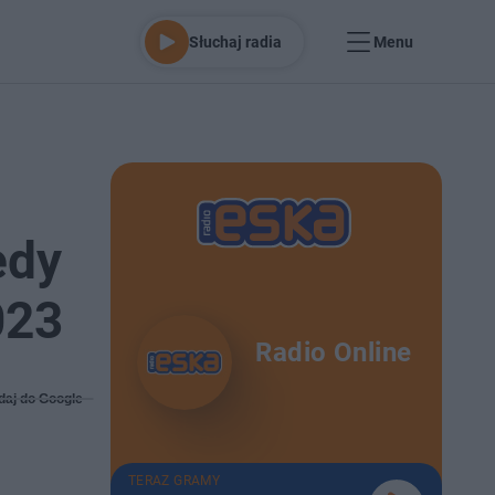
Słuchaj radia
Menu
edy
023
Radio Online
daj do Google
TERAZ GRAMY