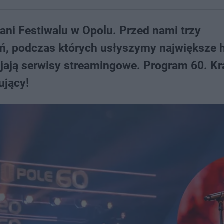
ani Festiwalu w Opolu. Przed nami trzy
, podczas których usłyszymy największe h
dbijają serwisy streamingowe. Program 60. K
ujący!