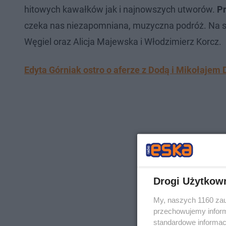
hitowych kawałków jak i najnowszych utworów.
Pr
czeka nas niezapomniana, muzyczna podróż. Na sc
Węgiel oraz Alicja Majewska i Włodzimierz Korcz.
Edyta Górniak ostro o aferze z Dodą i Mikołajem
Drogi Użytkow
My, naszych 1160 zau
przechowujemy informa
standardowe informac