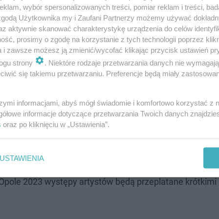
klam, wybór spersonalizowanych treści, pomiar reklam i treści, bad
 zgodą Użytkownika my i Zaufani Partnerzy możemy używać dokład
az aktywnie skanować charakterystykę urządzenia do celów identyfi
ść, prosimy o zgodę na korzystanie z tych technologii poprzez klikn
a i zawsze możesz ją zmienić/wycofać klikając przycisk ustawień pr
 muzyki prawdziwą ucztę, podczas której usłyszą oni sw
ogu strony
. Niektóre rodzaje przetwarzania danych nie wymagaj
3
zainauguruje Wielka Gala – Od Opola do Opola. W piątek
iwić się takiemu przetwarzaniu. Preferencje będą miały zastosowanie
ajwiększe hity minionych lat. Tego samego dnia odbędą 
dę imienia Anny Jantar oraz nagrodę widzów opolskiego f
szymi informacjami, abyś mógł świadomie i komfortowo korzystać z
gółowe informacje dotyczące przetwarzania Twoich danych znajdzi
Premier, na którym wystąpią znani i lubiani przez opolsk
s
oraz po kliknięciu w „Ustawienia”.
s ołowiu, czyli sentymentalna podróż muzyczna w hołdzi
stiwalu, którzy już odeszli. Z kolei w niedzielę, 11 czer
USTAWIENIA
czyli hity opolskiej publiczności. Tuż po nim, podczas f
P, Opole 2023 występy artystów będą przeplatane krótkimi