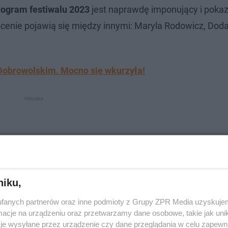
ogram festiwalu 2023
jest naprawdę imponujący i pokaz
enie pojawią się między innymi: Maryla Rodowicz, Doda
 Dobrowolskim. Mocno się wkurzyła!
niku,
fanych partnerów oraz inne podmioty z Grupy ZPR Media uzyskujem
cje na urządzeniu oraz przetwarzamy dane osobowe, takie jak unika
je wysyłane przez urządzenie czy dane przeglądania w celu zapewn