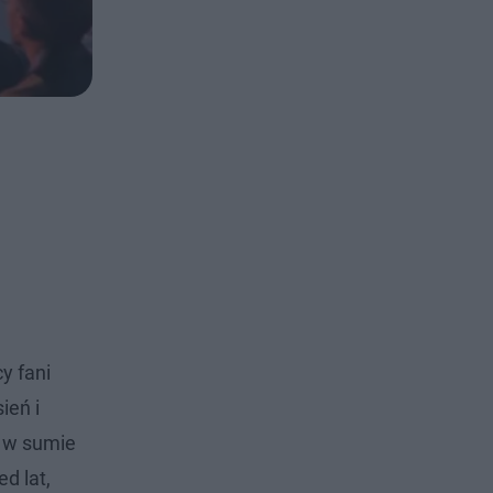
y fani
ień i
ę w sumie
d lat,