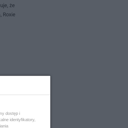
uje, że
, Roxie
y dostęp i
lne identyfikatory,
iania