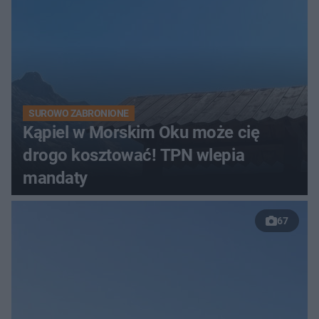
SUROWO ZABRONIONE
Kąpiel w Morskim Oku może cię
drogo kosztować! TPN wlepia
mandaty
67