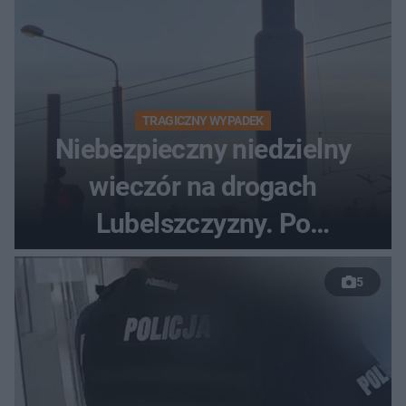
TRAGICZNY WYPADEK
Niebezpieczny niedzielny
wieczór na drogach
Lubelszczyzny. Po
nieudanym manewrze
5
wyprzedzania zginął
kierowca auta