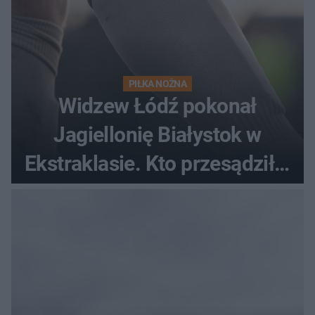
PIŁKA NOŻNA
Widzew Łódź pokonał
Jagiellonię Białystok w
Ekstraklasie. Kto przesądził o
losach meczu?