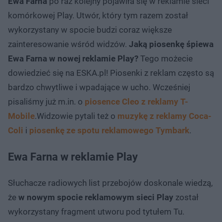
Ewa Farna
po raz kolejny pojawiła się w reklamie sieci
komórkowej Play. Utwór, który tym razem został
wykorzystany w spocie budzi coraz większe
zainteresowanie wśród widzów.
Jaką piosenkę śpiewa
Ewa Farna w nowej reklamie Play?
Tego możecie
dowiedzieć się na ESKA.pl! Piosenki z reklam często są
bardzo chwytliwe i wpadające w ucho. Wcześniej
pisaliśmy już m.in. o
piosence Cleo z reklamy T-
Mobile
.Widzowie pytali też o
muzykę z reklamy Coca-
Coli
i
piosenkę ze spotu reklamowego Tymbark
.
Ewa Farna w reklamie Play
Słuchacze radiowych list przebojów doskonale wiedzą,
że
w nowym spocie reklamowym sieci Play
został
wykorzystany fragment utworu pod tytułem Tu.