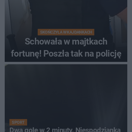
SKOŃCZYŁA W KAJDANKACH
Schowała w majtkach
fortunę! Poszła tak na policję
SPORT
Dwa gole w 2 minuty. Niespodzianka