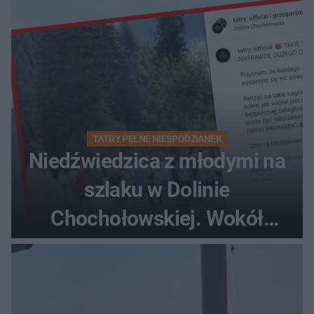
TATRY PEŁNE NIESPODZIANEK
Niedźwiedzica z młodymi na
szlaku w Dolinie
Chochołowskiej. Wokół
turyści!