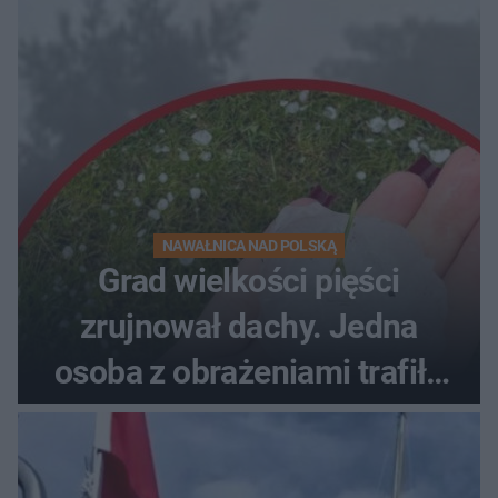
NAWAŁNICA NAD POLSKĄ
Grad wielkości pięści
zrujnował dachy. Jedna
osoba z obrażeniami trafiła
do szpitala