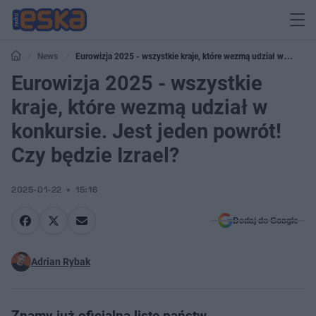
News
Eurowizja 2025 - wszystkie kraje, które wezmą udział w
konkursie. Jest jeden powrót! Czy będzie Izrael?
Eurowizja 2025 - wszystkie
kraje, które wezmą udział w
konkursie. Jest jeden powrót!
Czy będzie Izrael?
2025-01-22
15:16
Dodaj do Google
Adrian Rybak
Znamy już oficjalną listę państw