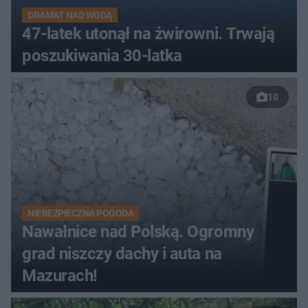
DRAMAT NAD WODĄ
47-latek utonął na żwirowni. Trwają
poszukiwania 30-latka
10
NIEBEZPIECZNA POGODA
Nawałnice nad Polską. Ogromny
grad niszczy dachy i auta na
Mazurach!