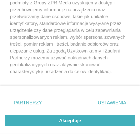
podmioty z Grupy ZPR Media uzyskujemy dostęp i
rozpowszechniany lub dalej rozpowszechniany w jakikolwiek sposób (w
przechowujemy informacje na urządzeniu oraz
tym także elektroniczny lub mechaniczny) na jakimkolwiek polu
eksploatacji w jakiejkolwiek formie, włącznie z umieszczaniem w
przetwarzamy dane osobowe, takie jak unikalne
Internecie bez pisemnej zgody właściciela praw. Jakiekolwiek użycie lub
identyfikatory, standardowe informacje wysyłane przez
wykorzystanie utworów w całości lub w części z naruszeniem prawa,
tzn. bez właściwej zgody, jest zabronione pod groźbą kary i może być
urządzenie czy dane przeglądania w celu zapewniania
ścigane prawnie.
spersonalizowanych reklam, wybór spersonalizowanych
treści, pomiar reklam i treści, badanie odbiorców oraz
ulepszanie usług. Za zgodą Użytkownika my i Zaufani
Partnerzy możemy używać dokładnych danych
geolokalizacyjnych oraz aktywnie skanować
charakterystykę urządzenia do celów identyfikacji.
Ponieważ cenimy Twoją prywatność, prosimy o zgodę na
O nas
korzystanie z tych technologii poprzez kliknięcie
Informacje prawne
„Akceptuję”. Zgoda jest dobrowolna i zawsze możesz ją
zmienić/wycofać klikając przycisk ustawień prywatności
PARTNERZY
USTAWIENIA
Nasze serwisy
znajdujący się w lewym dolnym rogu strony
. Niektóre
rodzaje przetwarzania danych nie wymagają zgody
© 2026 Grupa ZPR Media
Akceptuję
użytkownika, ale masz prawo sprzeciwić się takiemu
przetwarzaniu. Preferencje będą miały zastosowanie tylko
na tej witrynie.