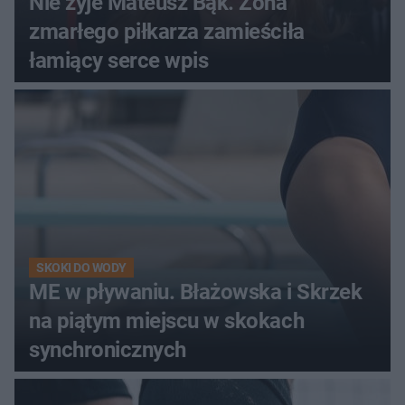
Nie żyje Mateusz Bąk. Żona
zmarłego piłkarza zamieściła
łamiący serce wpis
SKOKI DO WODY
ME w pływaniu. Błażowska i Skrzek
na piątym miejscu w skokach
synchronicznych