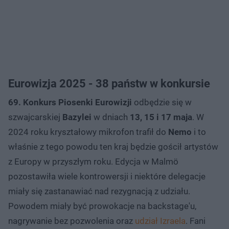
Eurowizja 2025 - 38 państw w konkursie
69. Konkurs Piosenki Eurowizji
odbędzie się w
szwajcarskiej
Bazylei
w dniach
13, 15 i 17 maja
. W
2024 roku kryształowy mikrofon trafił do
Nemo
i to
właśnie z tego powodu ten kraj będzie gościł artystów
z Europy w przyszłym roku. Edycja w Malmö
pozostawiła wiele kontrowersji i niektóre delegacje
miały się zastanawiać nad rezygnacją z udziału.
Powodem miały być prowokacje na backstage'u,
nagrywanie bez pozwolenia oraz
udział Izraela
. Fani