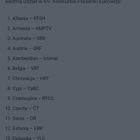
wezmą udział w 69. Konkursie Piosenki Eurowizji:
Albania – RTSH
Armenia – AMPTV
Australia – SBS
Austria – ORF
Azerbejdżan – İctimai
Belgia – VRT
Chorwacja – HRT
Cypr – CyBC
Czarnogóra – RTCG
Czechy – ČT
Dania – DR
Estonia – ERR
Finlandia – YLE