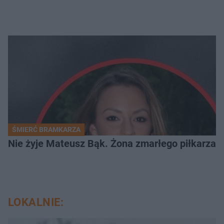
ŚMIERĆ BRAMKARZA
Nie żyje Mateusz Bąk. Żona zmarłego piłkarza z
LOKALNIE: