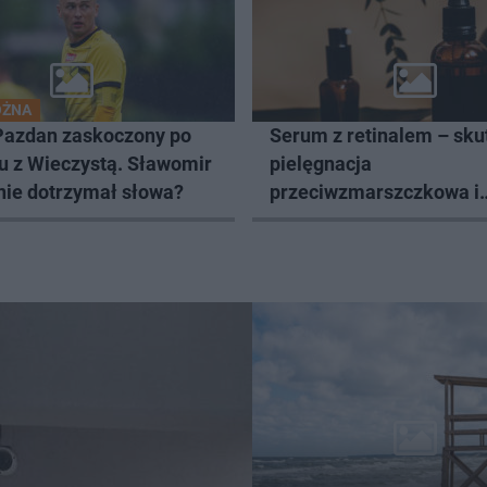
OŻNA
Pazdan zaskoczony po
Serum z retinalem – sku
u z Wieczystą. Sławomir
pielęgnacja
nie dotrzymał słowa?
przeciwzmarszczkowa i
regenerująca