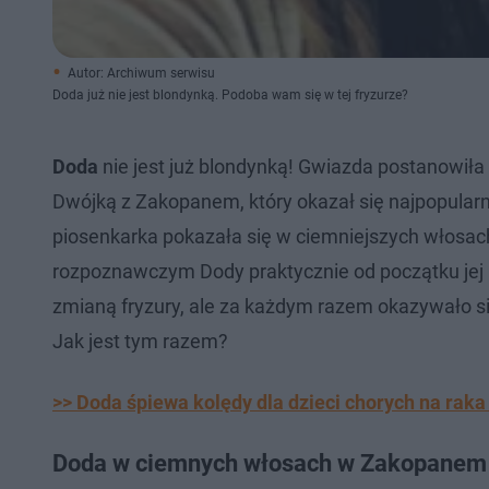
Autor: Archiwum serwisu
Doda już nie jest blondynką. Podoba wam się w tej fryzurze?
Doda
nie jest już blondynką! Gwiazda postanowiła 
Dwójką z Zakopanem, który okazał się najpopular
piosenkarka pokazała się w ciemniejszych włosach.
rozpoznawczym Dody praktycznie od początku jej 
zmianą fryzury, ale za każdym razem okazywało się
Jak jest tym razem?
>> Doda śpiewa kolędy dla dzieci chorych na rak
Doda w ciemnych włosach w Zakopanem