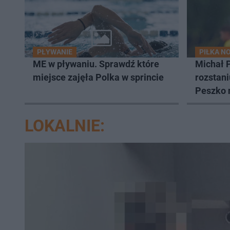
PŁYWANIE
PIŁKA N
ME w pływaniu. Sprawdź które
Michał 
miejsce zajęła Polka w sprincie
rozstani
Peszko 
LOKALNIE: