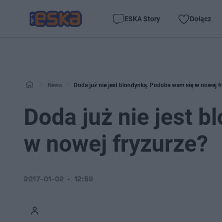
ESKA Story
Dołącz
News
Doda już nie jest blondynką. Podoba wam się w nowej f
Doda już nie jest 
w nowej fryzurze?
2017-01-02
12:59