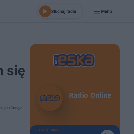
Słuchaj radia
Menu
 się
Radio Online
daj do Google
TERAZ GRAMY