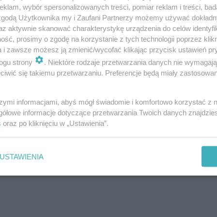
klam, wybór spersonalizowanych treści, pomiar reklam i treści, bad
 zgodą Użytkownika my i Zaufani Partnerzy możemy używać dokład
az aktywnie skanować charakterystykę urządzenia do celów identyfi
ść, prosimy o zgodę na korzystanie z tych technologii poprzez klikn
a i zawsze możesz ją zmienić/wycofać klikając przycisk ustawień pr
ogu strony
. Niektóre rodzaje przetwarzania danych nie wymagaj
iwić się takiemu przetwarzaniu. Preferencje będą miały zastosowanie
szymi informacjami, abyś mógł świadomie i komfortowo korzystać z
gółowe informacje dotyczące przetwarzania Twoich danych znajdzi
s
oraz po kliknięciu w „Ustawienia”.
użytkownika
USTAWIENIA
31 Gru, 2016 o 2:16
bows (@dodaqueen)