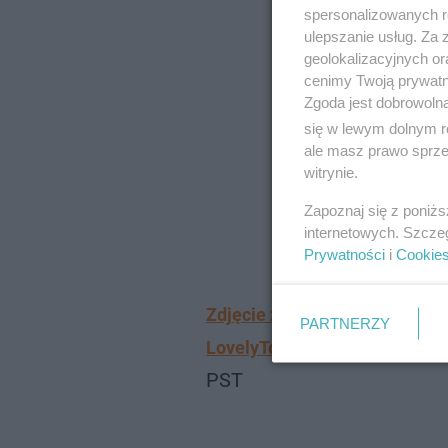
spersonalizowanych re
ulepszanie usług. Za
geolokalizacyjnych or
cenimy Twoją prywatno
Zgoda jest dobrowoln
się w lewym dolnym r
ale masz prawo sprzec
witrynie.
Zapoznaj się z poniż
internetowych. Szcze
Prywatności
i
Cookie
Zdjęcie zamieszczone przez 
PARTNERZY
LovelyTornadoOfChaos&Rain
PST