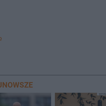
O
AJNOWSZE
MATER