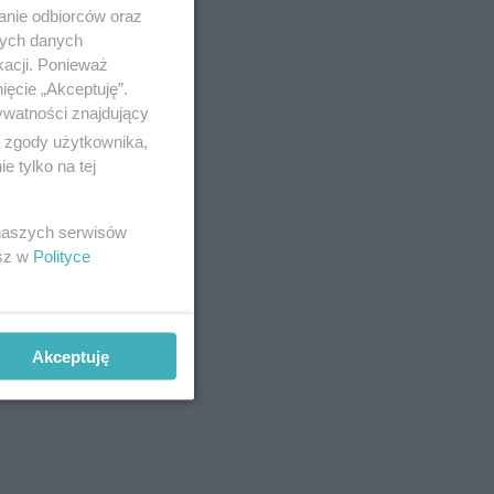
anie odbiorców oraz
nych danych
kacji. Ponieważ
ięcie „Akceptuję”.
ywatności znajdujący
ą zgody użytkownika,
 tylko na tej
 naszych serwisów
esz w
Polityce
Akceptuję