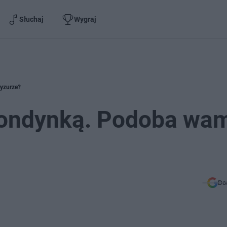
Słuchaj
Wygraj
ryzurze?
blondynką. Podoba wam
Do