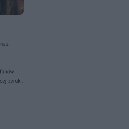
ra z
 fanów
ej peruki.