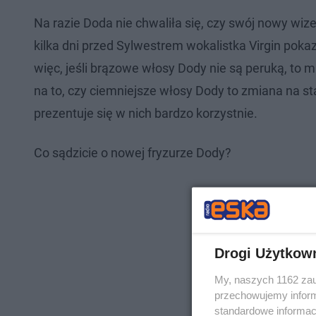
Na razie Doda nie chwaliła się, czy swój nowy wi
kilka dni przed Sylwestrem wokalistka Virgin poka
więc, jeśli brązowe włosy Dody nie są peruką, to 
na to, czy ciemniejsze włosy Dody to zmiana na s
prezentuje się w nich bardzo korzystnie.
Co sądzicie o nowej fryzurze Dody?
Drogi Użytkow
My, naszych 1162 zau
przechowujemy informa
standardowe informac