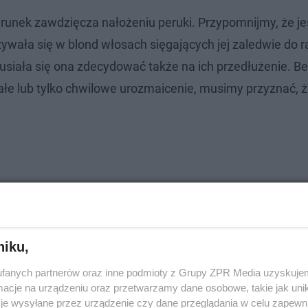
zerunek zawdzięcza nałożeniu peruki. Przypomnijmy, że j
zywała się w blond włosach sięgających jej zaledwie do 
musiała się ona zdecydować także na ich przedłużenie. B
tałe lub tylko chwilowe urozmaicenie, musimy przyznać, 
niku,
fanych partnerów oraz inne podmioty z Grupy ZPR Media uzyskujem
cje na urządzeniu oraz przetwarzamy dane osobowe, takie jak unika
je wysyłane przez urządzenie czy dane przeglądania w celu zapewn