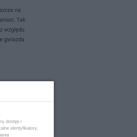
eszcze na
ramion. Tak
ez względu
że gwiazda
y dostęp i
lne identyfikatory,
iania