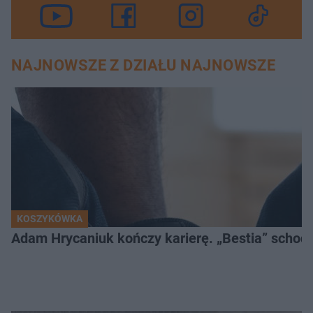
NAJNOWSZE Z DZIAŁU NAJNOWSZE
KOSZYKÓWKA
Adam Hrycaniuk kończy karierę. „Bestia” schodzi