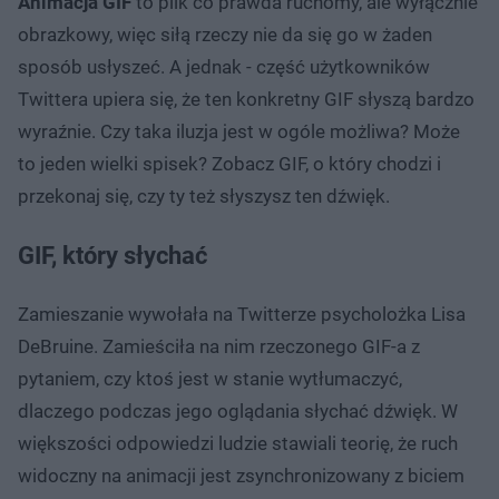
Animacja GIF
to plik co prawda ruchomy, ale wyłącznie
obrazkowy, więc siłą rzeczy nie da się go w żaden
sposób usłyszeć. A jednak - część użytkowników
Twittera upiera się, że ten konkretny GIF słyszą bardzo
wyraźnie. Czy taka iluzja jest w ogóle możliwa? Może
to jeden wielki spisek? Zobacz GIF, o który chodzi i
przekonaj się, czy ty też słyszysz ten dźwięk.
GIF, który słychać
Zamieszanie wywołała na Twitterze psycholożka Lisa
DeBruine. Zamieściła na nim rzeczonego GIF-a z
pytaniem, czy ktoś jest w stanie wytłumaczyć,
dlaczego podczas jego oglądania słychać dźwięk. W
większości odpowiedzi ludzie stawiali teorię, że ruch
widoczny na animacji jest zsynchronizowany z biciem