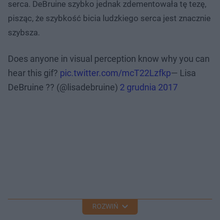
serca. DeBruine szybko jednak zdementowała tę tezę,
pisząc, że szybkość bicia ludzkiego serca jest znacznie
szybsza.
Does anyone in visual perception know why you can
hear this gif?
pic.twitter.com/mcT22Lzfkp
— Lisa
DeBruine ?️‍? (@lisadebruine)
2 grudnia 2017
ROZWIŃ