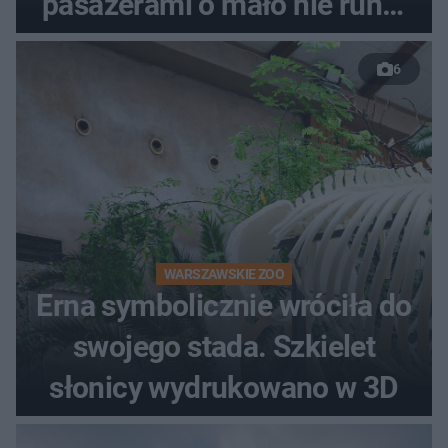
pasażerami o mało nie runął
do rzeki
6
WARSZAWSKIE ZOO
Erna symbolicznie wróciła do
swojego stada. Szkielet
słonicy wydrukowano w 3D