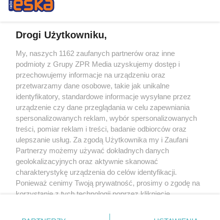
Drogi Użytkowniku,
My, naszych 1162 zaufanych partnerów oraz inne
Żaden utwór zamieszczony w serwisie nie może być powielany i
podmioty z Grupy ZPR Media uzyskujemy dostęp i
rozpowszechniany lub dalej rozpowszechniany w jakikolwiek sposób (w
tym także elektroniczny lub mechaniczny) na jakimkolwiek polu
przechowujemy informacje na urządzeniu oraz
eksploatacji w jakiejkolwiek formie, włącznie z umieszczaniem w Internecie
przetwarzamy dane osobowe, takie jak unikalne
bez pisemnej zgody właściciela praw. Jakiekolwiek użycie lub
wykorzystanie utworów w całości lub w części z naruszeniem prawa, tzn.
identyfikatory, standardowe informacje wysyłane przez
bez właściwej zgody, jest zabronione pod groźbą kary i może być ścigane
urządzenie czy dane przeglądania w celu zapewniania
prawnie.
spersonalizowanych reklam, wybór spersonalizowanych
treści, pomiar reklam i treści, badanie odbiorców oraz
ulepszanie usług. Za zgodą Użytkownika my i Zaufani
Partnerzy możemy używać dokładnych danych
geolokalizacyjnych oraz aktywnie skanować
charakterystykę urządzenia do celów identyfikacji.
O nas
Ponieważ cenimy Twoją prywatność, prosimy o zgodę na
korzystanie z tych technologii poprzez kliknięcie
Informacje prawne
„Akceptuję”. Zgoda jest dobrowolna i zawsze możesz ją
zmienić/wycofać klikając przycisk ustawień prywatności
Nasze serwisy