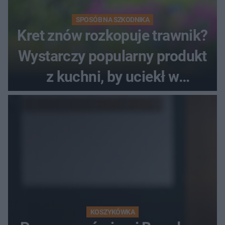
SPOSÓB NA SZKODNIKA
Kret znów rozkopuje trawnik?
Wystarczy popularny produkt
z kuchni, by uciekł w
popłochu
KOSZYKÓWKA