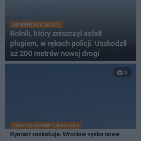
INCYDENT W GLIWICACH
Rolnik, który zniszczył asfalt
pługiem, w rękach policji. Uszkodził
aż 200 metrów nowej drogi
13
NOWE POŁĄCZENIE Z WROCŁAWIA
Ryanair zaskakuje. Wrocław zyska nowe