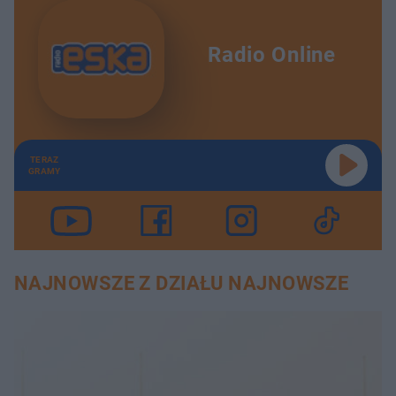
Radio Online
TERAZ
GRAMY
NAJNOWSZE Z DZIAŁU NAJNOWSZE