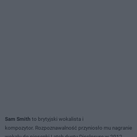
Sam Smith
to brytyjski wokalista i
kompozytor. Rozpoznawalność przyniosło mu nagranie
wokalu do piosenki Latch duetu Disclosure w 2012