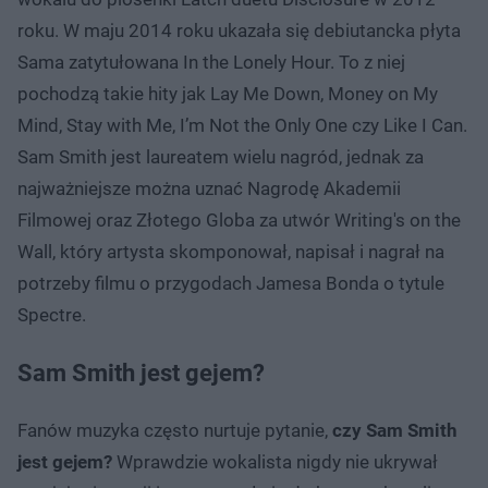
roku. W maju 2014 roku ukazała się debiutancka płyta
Sama zatytułowana In the Lonely Hour. To z niej
pochodzą takie hity jak Lay Me Down, Money on My
Mind, Stay with Me, I’m Not the Only One czy Like I Can.
Sam Smith jest laureatem wielu nagród, jednak za
najważniejsze można uznać Nagrodę Akademii
Filmowej oraz Złotego Globa za utwór Writing's on the
Wall, który artysta skomponował, napisał i nagrał na
potrzeby filmu o przygodach Jamesa Bonda o tytule
Spectre.
Sam Smith jest gejem?
Fanów muzyka często nurtuje pytanie,
czy Sam Smith
jest gejem?
Wprawdzie wokalista nigdy nie ukrywał