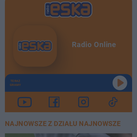
u
o
d
u
Radio Online
TERAZ
GRAMY
NAJNOWSZE Z DZIAŁU NAJNOWSZE