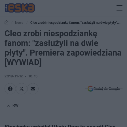
News
Cleo zrobi niespodziankę fanom: "zasłużyli na dwie płyty".
Premiera zapowiedziana [WYWIAD]
Cleo zrobi niespodziankę
fanom: "zasłużyli na dwie
płyty". Premiera zapowiedziana
[WYWIAD]
2019-11-12
10:15
Dodaj do Google
RW
Słowianka wróciła! Utwór Dom to powrót Cleo