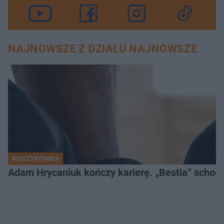
NAJNOWSZE Z DZIAŁU NAJNOWSZE
KOSZYKÓWKA
Adam Hrycaniuk kończy karierę. „Bestia” schodzi