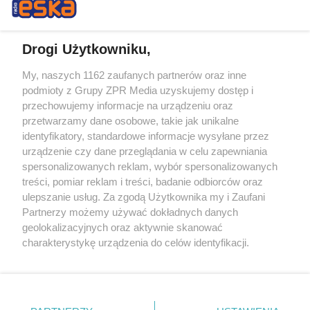
Drogi Użytkowniku,
My, naszych 1162 zaufanych partnerów oraz inne
Żaden utwór zamieszczony w serwisie nie może być powielany i
podmioty z Grupy ZPR Media uzyskujemy dostęp i
rozpowszechniany lub dalej rozpowszechniany w jakikolwiek sposób (w
przechowujemy informacje na urządzeniu oraz
tym także elektroniczny lub mechaniczny) na jakimkolwiek polu
eksploatacji w jakiejkolwiek formie, włącznie z umieszczaniem w
przetwarzamy dane osobowe, takie jak unikalne
Internecie bez pisemnej zgody właściciela praw. Jakiekolwiek użycie lub
identyfikatory, standardowe informacje wysyłane przez
wykorzystanie utworów w całości lub w części z naruszeniem prawa,
tzn. bez właściwej zgody, jest zabronione pod groźbą kary i może być
urządzenie czy dane przeglądania w celu zapewniania
ścigane prawnie.
spersonalizowanych reklam, wybór spersonalizowanych
treści, pomiar reklam i treści, badanie odbiorców oraz
ulepszanie usług. Za zgodą Użytkownika my i Zaufani
Partnerzy możemy używać dokładnych danych
geolokalizacyjnych oraz aktywnie skanować
charakterystykę urządzenia do celów identyfikacji.
Ponieważ cenimy Twoją prywatność, prosimy o zgodę na
O nas
korzystanie z tych technologii poprzez kliknięcie
Informacje prawne
„Akceptuję”. Zgoda jest dobrowolna i zawsze możesz ją
zmienić/wycofać klikając przycisk ustawień prywatności