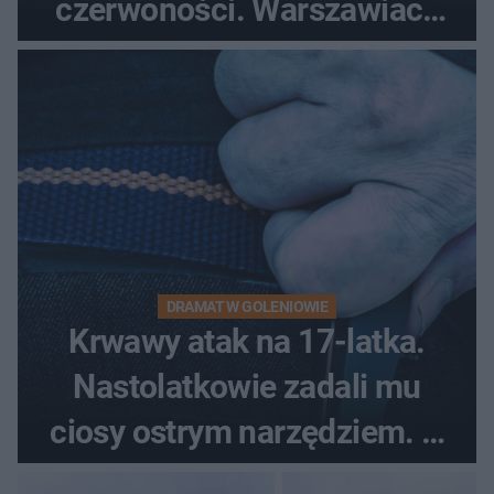
czerwoności. Warszawiacy
pytali, czy to Mad Max!
DRAMAT W GOLENIOWIE
Krwawy atak na 17-latka.
Nastolatkowie zadali mu
ciosy ostrym narzędziem. O
ich losach zdecyduje sąd