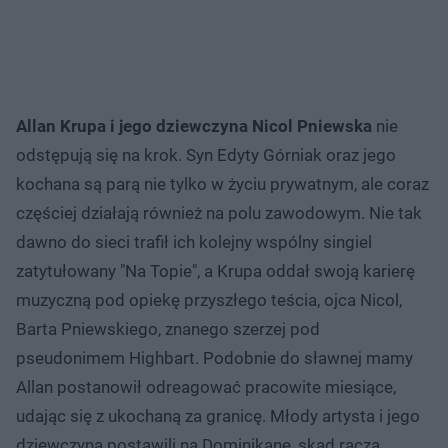
Allan Krupa i jego dziewczyna Nicol Pniewska
nie
odstępują się na krok. Syn Edyty Górniak oraz jego
kochana są parą nie tylko w życiu prywatnym, ale coraz
częściej działają również na polu zawodowym. Nie tak
dawno do sieci trafił ich kolejny wspólny singiel
zatytułowany "Na Topie", a Krupa oddał swoją karierę
muzyczną pod opiekę przyszłego teścia, ojca Nicol,
Barta Pniewskiego, znanego szerzej pod
pseudonimem Highbart. Podobnie do sławnej mamy
Allan postanowił odreagować pracowite miesiące,
udając się z ukochaną za granicę. Młody artysta i jego
dziewczyna postawili na Dominikanę, skąd raczą