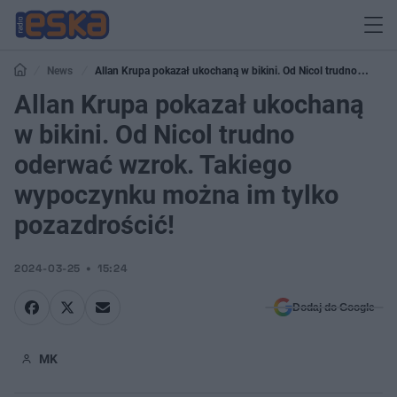
News
Allan Krupa pokazał ukochaną w bikini. Od Nicol trudno
oderwać wzrok. Takiego wypoczynku można im tylko pozazdrościć!
Allan Krupa pokazał ukochaną
w bikini. Od Nicol trudno
oderwać wzrok. Takiego
wypoczynku można im tylko
pozazdrościć!
2024-03-25
15:24
Dodaj do Google
MK