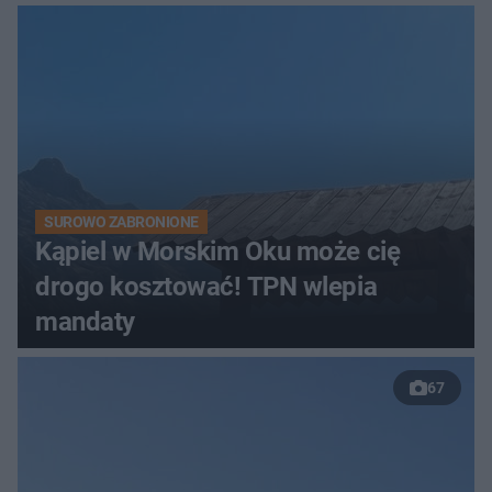
SUROWO ZABRONIONE
Kąpiel w Morskim Oku może cię
drogo kosztować! TPN wlepia
mandaty
67