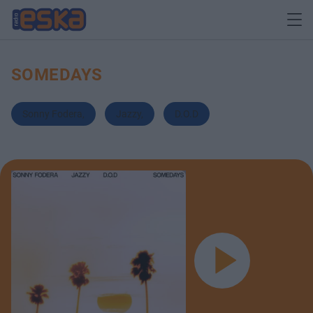
SOMEDAYS
Sonny Fodera
,
Jazzy
,
D.O.D