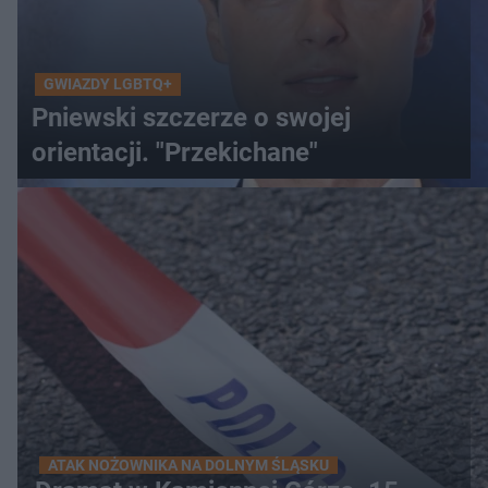
GWIAZDY LGBTQ+
Pniewski szczerze o swojej
orientacji. "Przekichane"
ATAK NOŻOWNIKA NA DOLNYM ŚLĄSKU