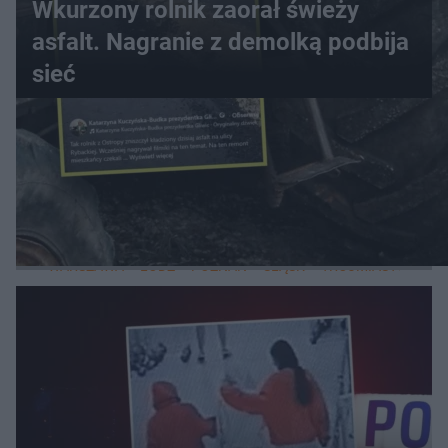
Wkurzony rolnik zaorał świeży
asfalt. Nagranie z demolką podbija
sieć
WIĘCEJ
LOKALNE
WARSZAWA
ŁÓDŹ
POZNAŃ
ŚLĄSK
TRÓJMIASTO
LUB