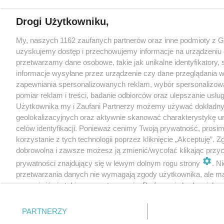
Drogi Użytkowniku,
My, naszych 1162 zaufanych partnerów oraz inne podmioty z 
uzyskujemy dostęp i przechowujemy informacje na urządzeniu 
przetwarzamy dane osobowe, takie jak unikalne identyfikatory,
informacje wysyłane przez urządzenie czy dane przeglądania w
zapewniania spersonalizowanych reklam, wybór spersonalizowa
pomiar reklam i treści, badanie odbiorców oraz ulepszanie usłu
Użytkownika my i Zaufani Partnerzy możemy używać dokładn
geolokalizacyjnych oraz aktywnie skanować charakterystykę u
celów identyfikacji. Ponieważ cenimy Twoją prywatność, prosi
korzystanie z tych technologii poprzez kliknięcie „Akceptuję”. Z
dobrowolna i zawsze możesz ją zmienić/wycofać klikając przyc
prywatności znajdujący się w lewym dolnym rogu strony
. N
przetwarzania danych nie wymagają zgody użytkownika, ale m
sprzeciwić się takiemu przetwarzaniu. Preferencje będą miały 
tylko na tej witrynie.
PARTNERZY
Zapoznaj się z poniższymi informacjami, abyś mógł świadomie