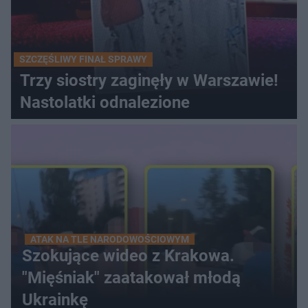
SZCZĘŚLIWY FINAŁ SPRAWY
Trzy siostry zaginęły w Warszawie!
Nastolatki odnalezione
ATAK NA TLE NARODOWOŚCIOWYM
Szokujące wideo z Krakowa.
"Mięśniak" zaatakował młodą
Ukrainkę