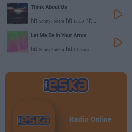
Think About Us
hit
hit
hit
Sonny Fodera
D.O.D
Poppy Baskcomb
Let Me Be in Your Arms
hit
hit
Sonny Fodera
Libianca
Radio Online