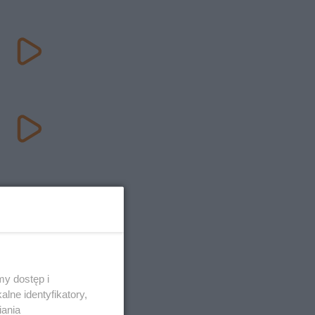
y dostęp i
lne identyfikatory,
iania