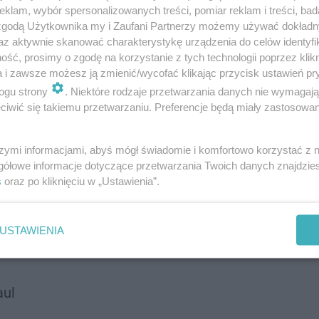
klam, wybór spersonalizowanych treści, pomiar reklam i treści, bad
 zgodą Użytkownika my i Zaufani Partnerzy możemy używać dokład
az aktywnie skanować charakterystykę urządzenia do celów identyfi
ść, prosimy o zgodę na korzystanie z tych technologii poprzez klikn
a i zawsze możesz ją zmienić/wycofać klikając przycisk ustawień pr
ogu strony
. Niektóre rodzaje przetwarzania danych nie wymagaj
iwić się takiemu przetwarzaniu. Preferencje będą miały zastosowanie
szymi informacjami, abyś mógł świadomie i komfortowo korzystać z
gółowe informacje dotyczące przetwarzania Twoich danych znajdzi
s
oraz po kliknięciu w „Ustawienia”.
y G
USTAWIENIA
aul