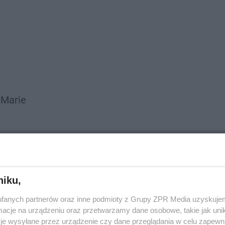
-Marie
niku,
fanych partnerów oraz inne podmioty z Grupy ZPR Media uzyskujem
cje na urządzeniu oraz przetwarzamy dane osobowe, takie jak unika
je wysyłane przez urządzenie czy dane przeglądania w celu zapewn