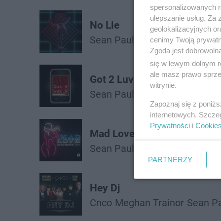
spersonalizowanych re
ulepszanie usług. Za
No Lie
geolokalizacyjnych or
Sean Paul
Dua Lipa
cenimy Twoją prywatno
Zgoda jest dobrowoln
się w lewym dolnym r
ale masz prawo sprzec
Got 2 Luv U
witrynie.
Sean Paul
Alexis Jordan
Zapoznaj się z poniż
internetowych. Szcze
Prywatności
i
Cookie
Mad Love
Sean Paul
David Guetta
Beck
PARTNERZY
Hey Dj
Cnco
Meghan Trainor
Sean P