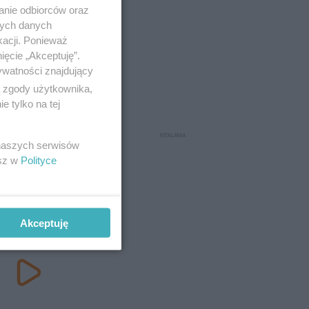
anie odbiorców oraz
nych danych
kacji. Ponieważ
ięcie „Akceptuję”.
ywatności znajdujący
ą zgody użytkownika,
 tylko na tej
 naszych serwisów
esz w
Polityce
Akceptuję