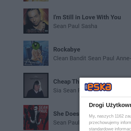
I'm Still in Love With You
Sean Paul
Sasha
Rockabye
Clean Bandit
Sean Paul
Anne
Cheap Thrills
Sia
Sean Paul
Drogi Użytkow
She Doesn't Mind
My, naszych 1162 zau
Sean Paul
przechowujemy informa
standardowe informac