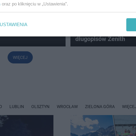
s
oraz po kliknięciu w „Ustawienia”.
iłę kina".
SMUTNE WIEŚCI
Zmarł znany profesor
USTAWIENIA
Politechniki. Stworzył 
długopisów Zenith
WIĘCEJ
O
LUBLIN
OLSZTYN
WROCŁAW
ZIELONA GÓRA
WIĘCE