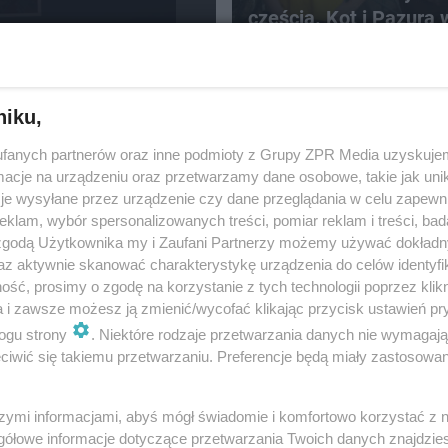
częścią. Kot i Pazura 
obsadzie filmu "Misja 
niku,
fanych partnerów oraz inne podmioty z Grupy ZPR Media uzyskujem
cje na urządzeniu oraz przetwarzamy dane osobowe, takie jak unika
je wysyłane przez urządzenie czy dane przeglądania w celu zapewn
klam, wybór spersonalizowanych treści, pomiar reklam i treści, bad
NIETYPOWA INTERWENCJA
 zgodą Użytkownika my i Zaufani Partnerzy możemy używać dokład
Kobieta rodziła na stac
az aktywnie skanować charakterystykę urządzenia do celów identyfi
paliw. Policjant odebra
ść, prosimy o zgodę na korzystanie z tych technologii poprzez klikn
poród!
a i zawsze możesz ją zmienić/wycofać klikając przycisk ustawień pr
ogu strony
. Niektóre rodzaje przetwarzania danych nie wymagaj
iwić się takiemu przetwarzaniu. Preferencje będą miały zastosowanie
szymi informacjami, abyś mógł świadomie i komfortowo korzystać z
ające
gółowe informacje dotyczące przetwarzania Twoich danych znajdzi