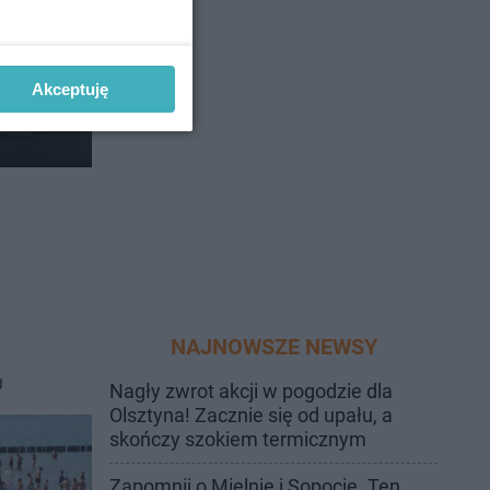
Akceptuję
serię
NAJNOWSZE NEWSY
J
Nagły zwrot akcji w pogodzie dla
Olsztyna! Zacznie się od upału, a
skończy szokiem termicznym
Zapomnij o Mielnie i Sopocie. Ten