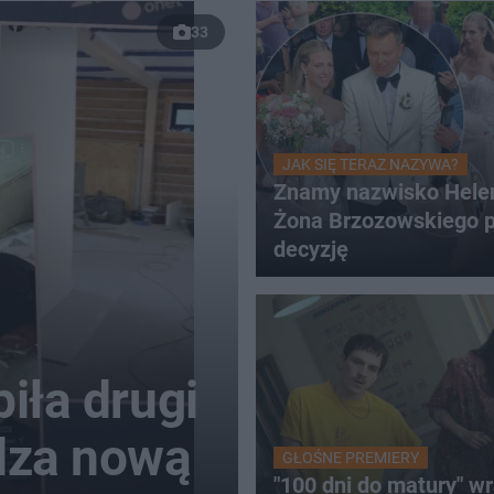
33
JAK SIĘ TERAZ NAZYWA?
Znamy nazwisko Hele
Żona Brzozowskiego p
decyzję
iła drugi
dza nową
GŁOŚNE PREMIERY
"100 dni do matury" wr