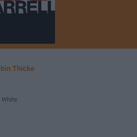
in Thicke
 White