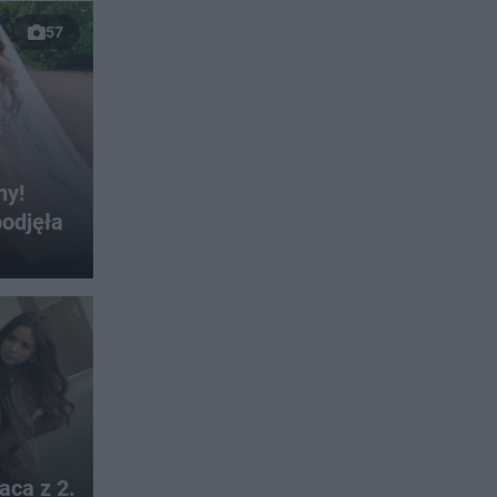
57
ny!
odjęła
aca z 2.