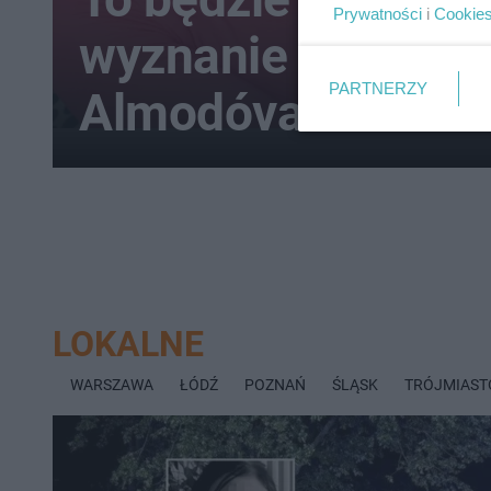
Prywatności
i
Cookie
wyznanie wiary w s
PARTNERZY
Almodóvar wraca!
LOKALNE
WARSZAWA
ŁÓDŹ
POZNAŃ
ŚLĄSK
TRÓJMIAST