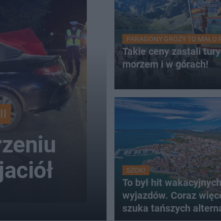
PARAGONY GROZY TO MAŁO 
Takie ceny zastali tur
morzem i w górach!
II
zeniu
jaciół
SZOK!
To był hit wakacyjnyc
wyjazdów. Coraz więc
szuka tańszych altern