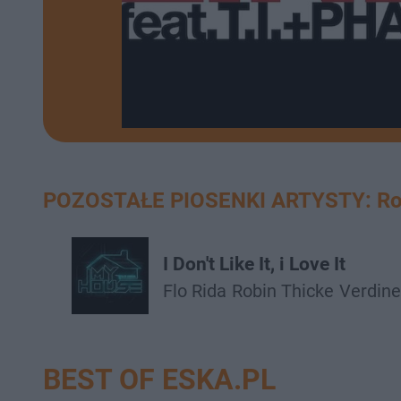
POZOSTAŁE PIOSENKI ARTYSTY: Rob
I Don't Like It, i Love It
Flo Rida
Robin Thicke
Verdine
BEST OF ESKA.PL