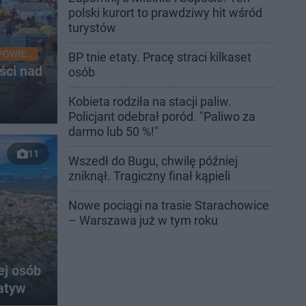
polski kurort to prawdziwy hit wśród
turystów
POWIEDZIANE!
BP tnie etaty. Pracę straci kilkaset
yści nad
osób
Kobieta rodziła na stacji paliw.
Policjant odebrał poród. "Paliwo za
darmo lub 50 %!"
11
Wszedł do Bugu, chwilę później
zniknął. Tragiczny finał kąpieli
Nowe pociągi na trasie Starachowice
– Warszawa już w tym roku
h
ej osób
atyw